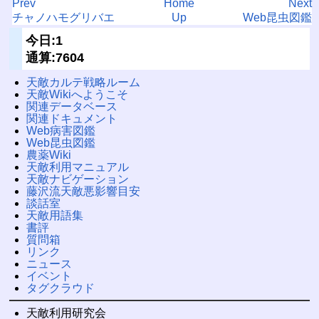
Prev
Home
Next
チャノハモグリバエ
Up
Web昆虫図鑑
今日:1
通算:7604
天敵カルテ戦略ルーム
天敵Wikiへようこそ
関連データベース
関連ドキュメント
Web病害図鑑
Web昆虫図鑑
農薬Wiki
天敵利用マニュアル
天敵ナビゲーション
藤沢流天敵悪影響目安
談話室
天敵用語集
書評
質問箱
リンク
ニュース
イベント
タグクラウド
天敵利用研究会