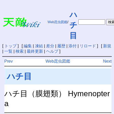
ハ
Web昆虫図鑑
/
チ
目
[
トップ
] [
編集
|
凍結
|
差分
|
履歴
|
添付
|
リロード
] [
新規
|
一覧
|
検索
|
最終更新
|
ヘルプ
]
Prev
Web昆虫図鑑
Next
ハチ目
ハチ目（膜翅類） Hymenopter
a