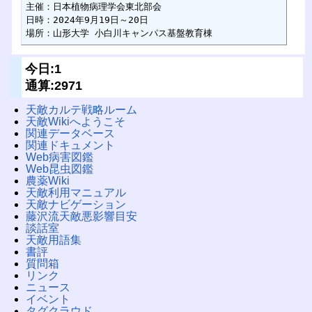
主催：日本植物病理学会東北部会

日時：2024年9月19日～20日

場所：山形大学 小白川キャンパス基盤教育棟
今日:1
通算:2971
天敵カルテ戦略ルーム
天敵Wikiへようこそ
関連データベース
関連ドキュメント
Web病害図鑑
Web昆虫図鑑
農薬Wiki
天敵利用マニュアル
天敵ナビゲーション
藤沢流天敵悪影響目安
談話室
天敵用語集
書評
質問箱
リンク
ニュース
イベント
タグクラウド