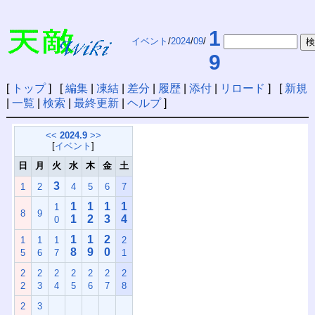
1
イベント
/
2024
/
09
/
9
[
トップ
] [
編集
|
凍結
|
差分
|
履歴
|
添付
|
リロード
] [
新規
|
一覧
|
検索
|
最終更新
|
ヘルプ
]
<<
2024.9
>>
[
イベント
]
日
月
火
水
木
金
土
3
1
2
4
5
6
7
1
1
1
1
1
8
9
1
2
3
4
0
1
1
2
1
1
1
2
8
9
0
5
6
7
1
2
2
2
2
2
2
2
2
3
4
5
6
7
8
2
3