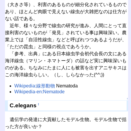
（大きさ等）、利害のあるものが細分化されているもので
あり、ほとんど肉眼で見えない線虫が大雑把なのは仕方が
ない話である。
近年、様々な分野で線虫の研究が進み、人間にとって直
接利害のないものが「発見」されている事は興味深い。農
業上では「自活性線虫」などと呼ばれつつあるようだが、
「ただの昆虫」と同様の視点であろうか。
「参考、出典」にある日本線虫学会初代会長の文にある
海洋線虫（マリン・ネマトーダ）の話など実に興味深いも
のがある。ちなみにたまに人にも被害を出すアニサキスは
この海洋線虫らしい。（し、しらなかった(^^;))
Wikipedia:線形動物
Nematoda
Wikipedia-en:Nematode
↑
C.elegans
†
遺伝学の発達に大貢献したモデル生物。モデル生物で括
った方が良いか？