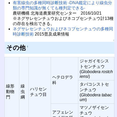
有害線虫の多種同時診断技術 -DNA鑑定により線虫分
類の専門知識が無くても種判定できる-
農研機構 北海道農業研究センター 2016/10/21
※ネグサレセンチュウおよびネコブセンチュウ計13種
の存在を検出できる。
ネグサレセンチュウおよびネコブセンチュウの多種同
時診断技術
2015普及成果情報
↑
その他
†
ジャガイモシス
トセンチュウ
(
Globodera rostch
iensi
)
ヘテロデラ
科
タバコシストセ
線形
線
ハリセン
ンチュウ
動物
虫
チュウ目
(
Globodera tabac
門
綱
um
)
マツノザイセン
アフェレン
チュウ