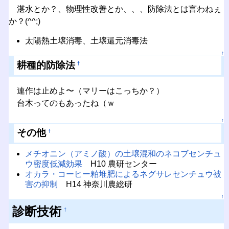
湛水とか？、物理性改善とか、、、防除法とは言わねぇ
か？(^^;)
太陽熱土壌消毒、土壌還元消毒法
↑
耕種的防除法
†
連作は止めよ〜（マリーはこっちか？）
台木ってのもあったね（ｗ
↑
その他
†
メチオニン（アミノ酸）の土壌混和のネコブセンチュ
ウ密度低減効果
H10 農研センター
オカラ・コーヒー粕堆肥によるネグサレセンチュウ被
害の抑制
H14 神奈川農総研
↑
診断技術
†