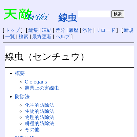
線虫
[
トップ
] [
編集
|
凍結
|
差分
|
履歴
|
添付
|
リロード
] [
新規
|
一覧
|
検索
|
最終更新
|
ヘルプ
]
線虫（センチュウ）
概要
C.elegans
農業上の害線虫
防除法
化学的防除法
生物的防除法
物理的防除法
耕種的防除法
その他