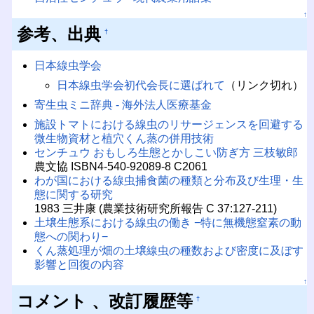
↑
参考、出典
†
日本線虫学会
日本線虫学会初代会長に選ばれて
（リンク切れ）
寄生虫ミニ辞典 - 海外法人医療基金
施設トマトにおける線虫のリサージェンスを回避する
微生物資材と植穴くん蒸の併用技術
センチュウ おもしろ生態とかしこい防ぎ方 三枝敏郎
農文協 ISBN4-540-92089-8 C2061
わが国における線虫捕食菌の種類と分布及び生理・生
態に関する研究
1983 三井康 (農業技術研究所報告 C 37:127-211)
土壌生態系における線虫の働き −特に無機態窒素の動
態への関わり−
くん蒸処理が畑の土壌線虫の種数および密度に及ぼす
影響と回復の内容
↑
コメント 、改訂履歴等
†