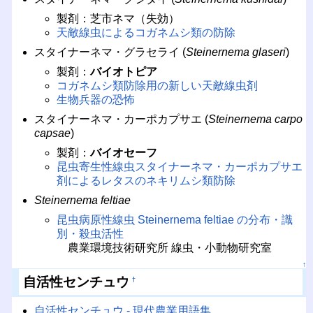
製剤：芝市ネマ（失効）
天敵線虫によるコガネムシ類の防除
スタイナーネマ・グラセライ (
Steinernema glaseri
)
製剤：
バイオトピア
コガネムシ類防除用の新しい天敵線虫剤
生物兵器の恐怖
スタイナーネマ・カーポカプサエ (
Steinernema carpo
capsae
)
製剤：
バイオセーフ
昆虫寄生性線虫スタイナーネマ・カーポカプサエ
剤によるレタスのネキリムシ類防除
Steinernema feltiae
昆虫病原性線虫 Steinernema feltiae の分布・識
別・殺虫活性
農業環境技術研究所 線虫・小動物研究室
↑
自活性センチュウ
†
自活性センチュウ - 現代農業用語集