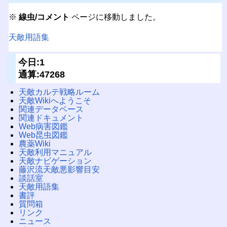
※
線虫/コメント
ページに移動しました。
天敵用語集
今日:1
通算:47268
天敵カルテ戦略ルーム
天敵Wikiへようこそ
関連データベース
関連ドキュメント
Web病害図鑑
Web昆虫図鑑
農薬Wiki
天敵利用マニュアル
天敵ナビゲーション
藤沢流天敵悪影響目安
談話室
天敵用語集
書評
質問箱
リンク
ニュース