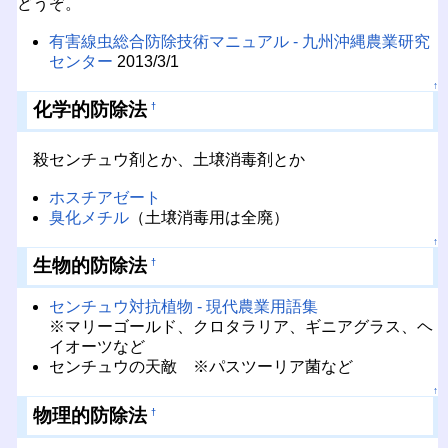
どうぞ。
有害線虫総合防除技術マニュアル - 九州沖縄農業研究
センター
2013/3/1
↑
化学的防除法
†
殺センチュウ剤とか、土壌消毒剤とか
ホスチアゼート
臭化メチル
（土壌消毒用は全廃）
↑
生物的防除法
†
センチュウ対抗植物 - 現代農業用語集
※マリーゴールド、クロタラリア、ギニアグラス、ヘ
イオーツなど
センチュウの天敵 ※パスツーリア菌など
↑
物理的防除法
†