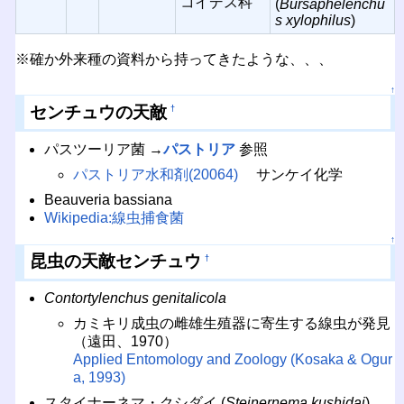
コイデス科
(
Bursaphelenchu
s xylophilus
)
※確か外来種の資料から持ってきたような、、、
↑
センチュウの天敵
†
パスツーリア菌 →
パストリア
参照
パストリア水和剤(20064)
サンケイ化学
Beauveria bassiana
Wikipedia:線虫捕食菌
↑
昆虫の天敵センチュウ
†
Contortylenchus genitalicola
カミキリ成虫の雌雄生殖器に寄生する線虫が発見
（遠田、1970）
Applied Entomology and Zoology (Kosaka & Ogur
a, 1993)
スタイナーネマ・クシダイ (
Steinernema kushidai
)