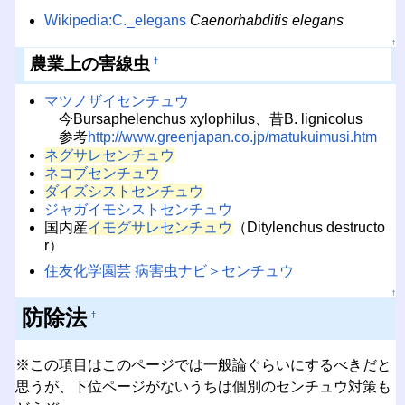
Wikipedia:C._elegans
Caenorhabditis elegans
↑
農業上の害線虫
†
マツノザイセンチュウ
今Bursaphelenchus xylophilus、昔B. lignicolus
参考
http://www.greenjapan.co.jp/matukuimusi.htm
ネグサレセンチュウ
ネコブセンチュウ
ダイズシストセンチュウ
ジャガイモシストセンチュウ
国内産
イモグサレセンチュウ
（Ditylenchus destructo
r）
住友化学園芸 病害虫ナビ＞センチュウ
↑
防除法
†
※この項目はこのページでは一般論ぐらいにするべきだと
思うが、下位ページがないうちは個別のセンチュウ対策も