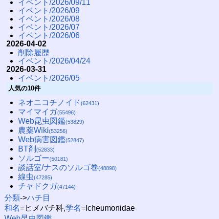
イベント/2026/09/11
イベント/2026/09
イベント/2026/08
イベント/2026/07
イベント/2026/06
2026-04-02
削除履歴
イベント/2026/04/24
2026-03-31
イベント/2026/05
人気の10件
ネオニコチノイド
(62431)
マイマイガ
(55496)
Web昆虫図鑑
(53829)
農薬Wiki
(53256)
Web病害図鑑
(52847)
BT剤
(52833)
ソルゴー
(50181)
談話室/ナスのソルゴ巻
(48898)
線虫
(47285)
チャドクガ
(47144)
分類
->
ハチ目
和名
=ヒメバチ科,
学名
=Icheumonidae
Web昆虫図鑑