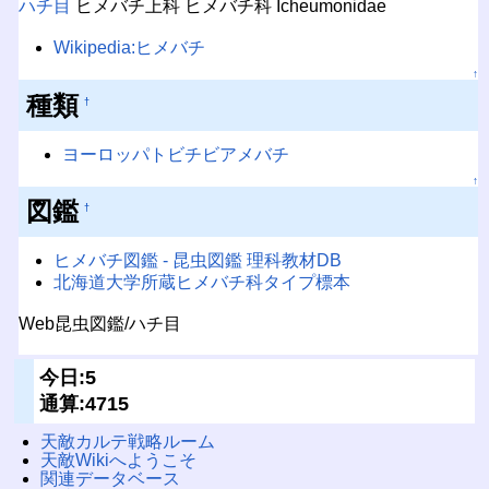
ハチ目
ヒメバチ上科 ヒメバチ科 Icheumonidae
Wikipedia:ヒメバチ
↑
種類
†
ヨーロッパトビチビアメバチ
↑
図鑑
†
ヒメバチ図鑑 - 昆虫図鑑 理科教材DB
北海道大学所蔵ヒメバチ科タイプ標本
Web昆虫図鑑/ハチ目
今日:5
通算:4715
天敵カルテ戦略ルーム
天敵Wikiへようこそ
関連データベース