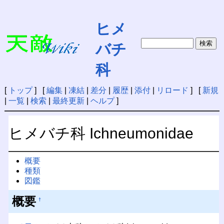
ヒメ
バチ
科
[
トップ
] [
編集
|
凍結
|
差分
|
履歴
|
添付
|
リロード
] [
新規
|
一覧
|
検索
|
最終更新
|
ヘルプ
]
ヒメバチ科 Ichneumonidae
概要
種類
図鑑
概要
†