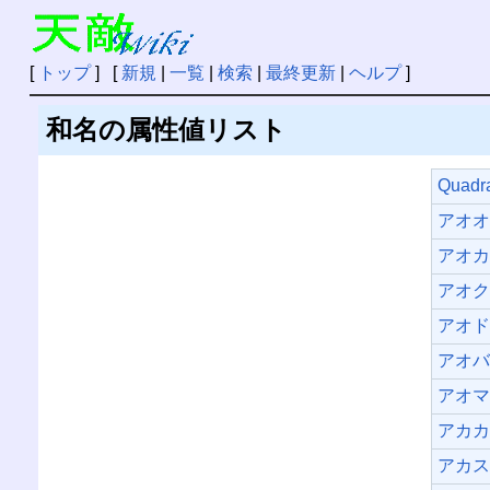
[
トップ
] [
新規
|
一覧
|
検索
|
最終更新
|
ヘルプ
]
和名の属性値リスト
Quadra
アオ
アオ
アオ
アオ
アオ
アオ
アカ
アカ