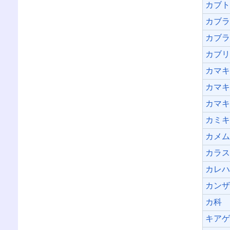
カブ
カブ
カブ
カブ
カマ
カマ
カマ
カミ
カメ
カラ
カレ
カン
カ科
キア