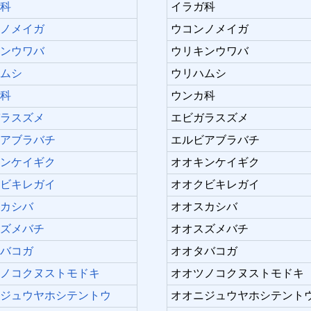
ガ科
イラガ科
ンノメイガ
ウコンノメイガ
キンウワバ
ウリキンウワバ
ハムシ
ウリハムシ
カ科
ウンカ科
ガラスズメ
エビガラスズメ
ビアブラバチ
エルビアブラバチ
キンケイギク
オオキンケイギク
クビキレガイ
オオクビキレガイ
スカシバ
オオスカシバ
スズメバチ
オオスズメバチ
タバコガ
オオタバコガ
ツノコクヌストモドキ
オオツノコクヌストモドキ
ニジュウヤホシテントウ
オオニジュウヤホシテント