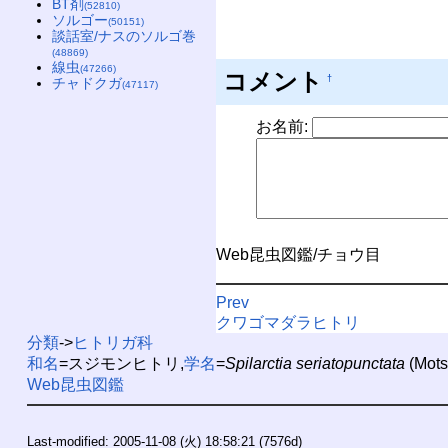
BT剤
(52810)
ソルゴー
(50151)
談話室/ナスのソルゴ巻
(48869)
線虫
(47266)
コメント
†
チャドクガ
(47117)
お名前:
Web昆虫図鑑/チョウ目
Prev
クワゴマダラヒトリ
分類
->
ヒトリガ科
和名
=スジモンヒトリ,
学名
=
Spilarctia seriatopunctata
(Mots
Web昆虫図鑑
Last-modified: 2005-11-08 (火) 18:58:21
(7576d)