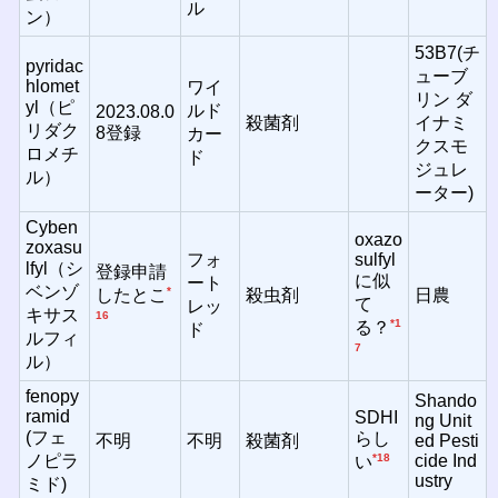
ル
ン）
53B7(チ
pyridac
ューブ
hlomet
ワイ
リン ダ
yl（ピ
ルド
2023.08.0
殺菌剤
イナミ
リダク
8登録
カー
クスモ
ロメチ
ド
ジュレ
ル）
ーター)
Cyben
oxazo
zoxasu
フォ
sulfyl
lfyl（シ
登録申請
に似
ート
ベンゾ
*
殺虫剤
日農
したとこ
て
レッ
キサス
16
*1
る？
ド
ルフィ
7
ル）
fenopy
Shando
ramid
SDHI
ng Unit
(フェ
らし
不明
不明
殺菌剤
ed Pesti
ノピラ
*18
cide Ind
い
ustry
ミド)