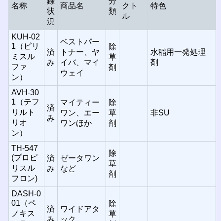
録
分
名称
商品名
クト
特色
状
類
ル
況
KUH-02
ベストパー
1（ピリ
除
済
トナー、ヤ
水稲用一発処理
ミスル
草
み
イバ、マイ
剤
ファ
剤
ウェイ
ン）
AVH-30
1（テフ
マイティー
除
済
リルト
ワン、エー
草
非SU
み
リオ
ワンほか
剤
ン）
TH-547
除
(プロピ
済
ゼータワン
草
リスル
み
など
剤
フロン)
DASH-0
01（ペ
除
済
ワイドアタ
ノキス
草
み
ック