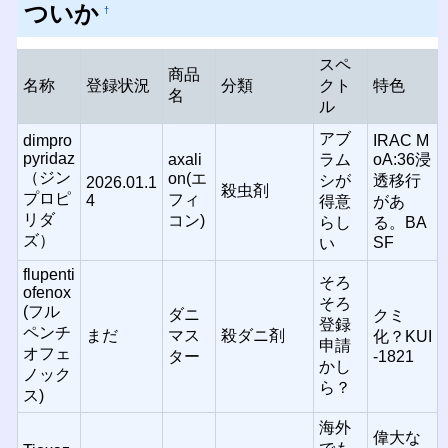
ついか
†
スペ
商品
名称
登録状況
分類
クト
特色
名
ル
アブ
dimpro
IRAC M
pyridaz
axali
ラム
oA:36浸
（ジン
on(エ
シが
透移行
2026.01.1
殺虫剤
プロピ
フィ
4
得意
があ
リダ
コン)
らし
る。BA
ズ）
SF
い
flupenti
そろ
ofenox
そろ
(フル
ダニ
クミ
登録
ペンチ
まだ
マス
殺ダニ剤
化？KUI
申請
オフェ
ター
-1821
かし
ノック
ら？
ス)
海外
偉大な