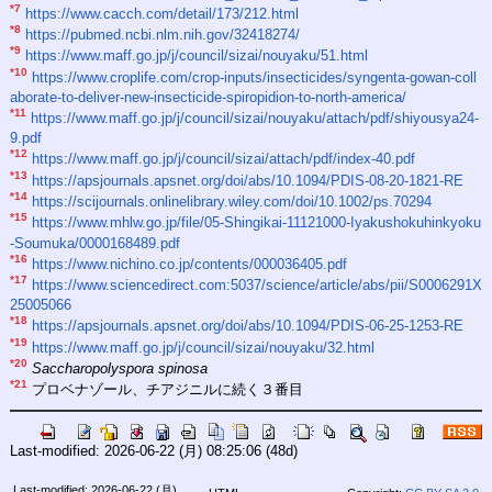
*7
https://www.cacch.com/detail/173/212.html
*8
https://pubmed.ncbi.nlm.nih.gov/32418274/
*9
https://www.maff.go.jp/j/council/sizai/nouyaku/51.html
*10
https://www.croplife.com/crop-inputs/insecticides/syngenta-gowan-coll
aborate-to-deliver-new-insecticide-spiropidion-to-north-america/
*11
https://www.maff.go.jp/j/council/sizai/nouyaku/attach/pdf/shiyousya24-
9.pdf
*12
https://www.maff.go.jp/j/council/sizai/attach/pdf/index-40.pdf
*13
https://apsjournals.apsnet.org/doi/abs/10.1094/PDIS-08-20-1821-RE
*14
https://scijournals.onlinelibrary.wiley.com/doi/10.1002/ps.70294
*15
https://www.mhlw.go.jp/file/05-Shingikai-11121000-Iyakushokuhinkyoku
-Soumuka/0000168489.pdf
*16
https://www.nichino.co.jp/contents/000036405.pdf
*17
https://www.sciencedirect.com:5037/science/article/abs/pii/S0006291X
25005066
*18
https://apsjournals.apsnet.org/doi/abs/10.1094/PDIS-06-25-1253-RE
*19
https://www.maff.go.jp/j/council/sizai/nouyaku/32.html
*20
Saccharopolyspora spinosa
*21
プロベナゾール、チアジニルに続く３番目
Last-modified: 2026-06-22 (月) 08:25:06
(48d)
Last-modified: 2026-06-22 (月)