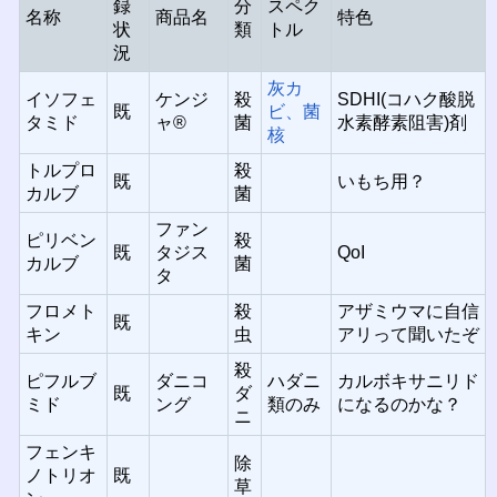
録
分
スペク
名称
商品名
特色
状
類
トル
況
灰カ
イソフェ
ケンジ
殺
SDHI(コハク酸脱
既
ビ、菌
タミド
ャ®
菌
水素酵素阻害)剤
核
トルプロ
殺
既
いもち用？
カルブ
菌
ファン
ピリベン
殺
既
タジス
QoI
カルブ
菌
タ
フロメト
殺
アザミウマに自信
既
キン
虫
アリって聞いたぞ
殺
ピフルブ
ダニコ
ハダニ
カルボキサニリド
既
ダ
ミド
ング
類のみ
になるのかな？
ニ
フェンキ
除
ノトリオ
既
草