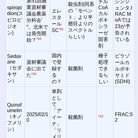
第51回農
チル
シンジ
殺虫剤(同系
業資材審
spiropi
CoA
ェンタ.I
の「モベン
エレ
dion(ス
カル
議会農薬
RAC M
ト」より半
スタ
ピロピ
*
ボキ
oAでは
分科会
翅目よりの
ール
ジオ
シラ
23が予
9
。北米で
*11
スペクトル
SC
ン)
ーゼ
告され
は発売開
らしい)
阻害
ている
*10
始？
剤
国内
種子
ピラゾ
Sedax
ane
資材審議
で登
処理
ールカ
（セダ
会に出て
録す
殺菌剤
でき
ルボキ
キサ
*12
る
るら
た
サミド
ン）
の？
しい
(SDHI)
単剤
とし
て
Quinof
umelin
「ア
2025/02/1
FRAC:5
（キノ
イー
殺菌剤
*13
0
2
フメリ
ナ」
ン）
「リ
メリ