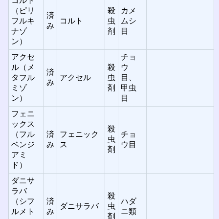
コルト
（ピリ
殺
カメ
済
フルキ
コルト
虫
ムシ
み
ナゾ
剤
目
ン）
アクセ
チョ
ル（メ
殺
ウ
済
タフル
アクセル
虫
目、
み
ミゾ
剤
甲虫
ン）
目
フェニ
ックス
殺
（フル
済
フェニック
チョ
虫
ベンジ
み
ス
ウ目
剤
アミ
ド）
ダニサ
ラバ
殺
（シフ
済
ハダ
ダニサラバ
虫
ルメト
み
ニ類
剤