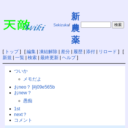
新
Sekizuka
/
農
薬
[
トップ
] [
編集
|
凍結解除
|
差分
|
履歴
|
添付
|
リロード
] [
新規
|
一覧
|
検索
|
最終更新
|
ヘルプ
]
ついか
メモだよ
おneo？ [#j09e565b
おnew？
愚痴
1st
next？
コメント