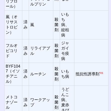
リプロ
ルプリン
ール）
いも
嵐（オ
殺
ち
リサス
済
嵐
菌
病、
トロビ
み
剤
紋枯
ン）
病
ジャ
フルオ
殺
済
リライアブ
ガイ
ピコリ
菌
み
ル
モ疫
ド
剤
病
BYF104
殺
7（イソ
済
いも
*21
ルーチン
菌
抵抗性誘導剤
チアニ
み
ち病
剤
ル）
うど
んこ
メトコ
殺
済
ワークアッ
病、
ナゾー
菌
み
プ
麦赤
ル
剤
さび