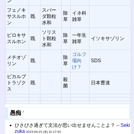
ン
フェノキ
スパー
除
イネ科
サスルホ
既
ダ顆粒
草
雑草
ン
水和
ソリス
ピロキサ
除
一年生
既
ト顆粒
イソキサゾリン
スルホン
草
雑草
水和
ゴルフ
メチオゾ
除
既
場向
SDS
リン
草
け？
ピカルブ
殺
トラゾク
既
日本曹達
菌
ス
↑
愚痴
†
ひさびさ過ぎて文法が思い出せませんことよ？ --
Seki
zuka
2015-04-15 (水) 11:17:02