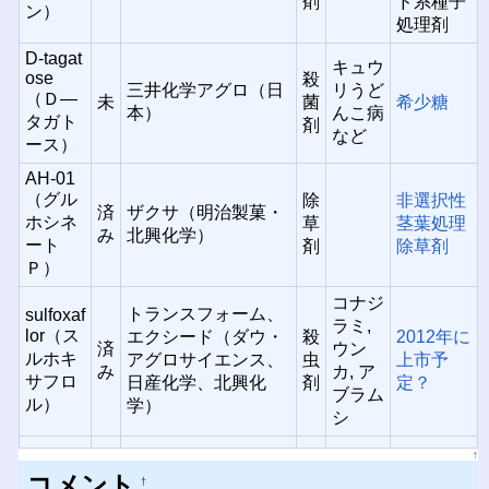
剤
ド系種子
ン）
処理剤
D-tagat
キュウ
ose
殺
三井化学アグロ（日
リうど
（Ｄ—
未
菌
希少糖
本）
んこ病
タガト
剤
など
ース）
AH-01
（グル
除
非選択性
済
ザクサ（明治製菓・
ホシネ
草
茎葉処理
み
北興化学）
ート
剤
除草剤
Ｐ）
コナジ
トランスフォーム、
sulfoxaf
ラミ,
lor（ス
エクシード（ダウ・
殺
2012年に
済
ウン
ルホキ
アグロサイエンス、
虫
上市予
み
カ, ア
サフロ
日産化学、北興化
剤
定？
ブラム
ル）
学）
シ
↑
コメント
†