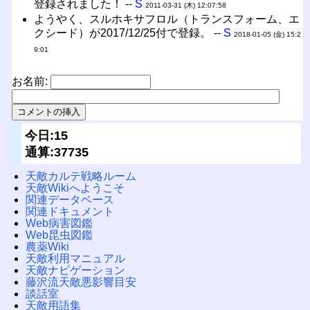
登録されました！ --
S
2011-03-31 (木) 12:07:58
ようやく、スルホキサフロル（トランスフォーム、エ
クシード）が2017/12/25付で登録。 --
S
2018-01-05 (金) 15:2
9:01
お名前:
今日:15
通算:37735
天敵カルテ戦略ルーム
天敵Wikiへようこそ
関連データベース
関連ドキュメント
Web病害図鑑
Web昆虫図鑑
農薬Wiki
天敵利用マニュアル
天敵ナビゲーション
藤沢流天敵悪影響目安
談話室
天敵用語集