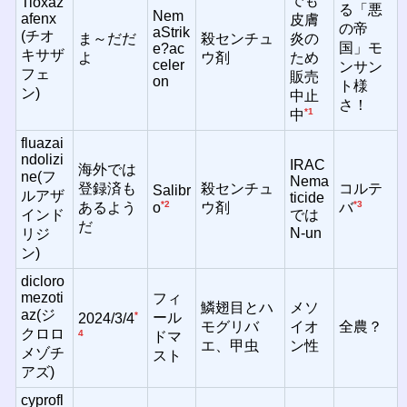
でも
Tioxaz
る「悪
Nem
afenx
皮膚
の帝
aStrik
(チオ
ま～だだ
殺センチュ
炎の
国」モ
e?ac
キサザ
よ
ウ剤
ため
celer
ンサン
フェ
販売
on
ト様
ン)
中止
さ！
*1
中
fluazai
ndolizi
IRAC
海外では
ne(フ
Nema
登録済も
殺センチュ
コルテ
Salibr
ルアザ
ticide
*2
*3
あるよう
ウ剤
o
バ
インド
では
だ
N-un
リジ
ン)
dicloro
mezoti
フィ
鱗翅目とハ
メソ
az(ジ
*
ール
2024/3/4
モグリバ
イオ
全農？
クロロ
4
ドマ
エ、甲虫
ン性
メゾチ
スト
アズ)
cyprofl