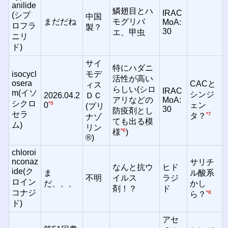
anilide
鱗翅目とハ
IRAC
(シプ
中国
まだだね
モグリバ
MoA:
ロフラ
製？
30
エ、甲虫
ニリ
ド)
サイ
特にハダニ
isocycl
モデ
活性が高い
osera
CACと
ィス
らしい(シロ
IRAC
m(イソ
シンジ
2026.04.2
ＤＣ
アリなどの
MoA:
シクロ
*5
ェン
0
(プリ
30
防疫剤とし
セラ
*7
タ？
ナゾ
ても出る模
ム)
リン
*6
様
)
®)
chloroi
nconaz
サリチ
なんと抗ウ
ヒド
ide(ク
ま
ル酸系
不明
イルス
ラジ
ロイン
だ、、、
かし
剤！？
ド
コナジ
*8
ら？
ド)
アセ