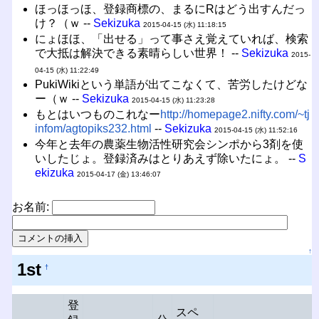
ほっほっほ、登録商標の、まるにRはどう出すんだっ
け？（ｗ --
Sekizuka
2015-04-15 (水) 11:18:15
にょほほ、「出せる」って事さえ覚えていれば、検索
で大抵は解決できる素晴らしい世界！ --
Sekizuka
2015-
04-15 (水) 11:22:49
PukiWikiという単語が出てこなくて、苦労したけどな
ー（ｗ --
Sekizuka
2015-04-15 (水) 11:23:28
もとはいつものこれなー
http://homepage2.nifty.com/~tj
infom/agtopiks232.html
--
Sekizuka
2015-04-15 (水) 11:52:16
今年と去年の農薬生物活性研究会シンポから3剤を使
いしたじょ。登録済みはとりあえず除いたにょ。 --
S
ekizuka
2015-04-17 (金) 13:46:07
お名前:
↑
1st
†
登
スペ