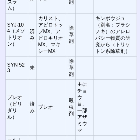
スラ
剤
ム）
カリスト、
キンポウジュ
SYJ-10
アピロトッ
（別名：ブラシ
除
4（メソ
済
プMX、ア
ノキ）のアレロ
草
トリオ
み
ピロキリオ
パシー物質の研
剤
ン）
MX、マキ
究から（トリケ
シーMX
トン系除草剤）
除
SYN 52
未
草
3
剤
主に
チョ
プレオ
ウ
殺
（ピリ
済
目、
プレオ
虫
ダリ
み
一部
剤
ル）
アザ
ミウ
マ