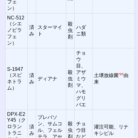
フェ
ン）
NC-512
（シエ
殺
済
スターマイ
ハダ
ノピラ
虫
み
ト
ニ類
フェ
剤
ン）
チョ
ウ
目、
S-1947
殺
アザ
（スピ
*20
済
土壌放線菌
由
ディアナ
虫
ミウ
ネトラ
み
来
剤
マ、
ム）
ハモ
グリ
バエ
DPX-E2
プレバソ
Y45（ク
ン、サムコ
殺
チョ
ロラン
済
灌注可能、リナ
ル、フェル
虫
ウ目
トラニ
み
キシピル
テラ、アセ
剤
など