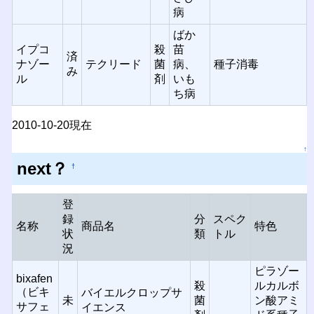
病
ばか
イプコ
殺
苗
済
ナゾー
テクリード
菌
病、
種子消毒
み
ル
剤
いも
ち病
2010-10-20現在
↑
next？
†
登
録
分
スペク
名称
商品名
特色
状
類
トル
況
ピラゾー
bixafen
殺
ルカルボ
（ビキ
バイエルクロップサ
未
菌
ン酸アミ
サフェ
イエンス