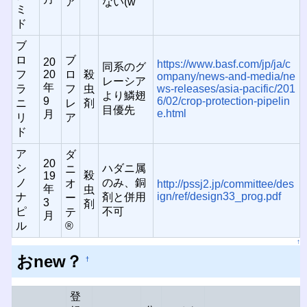
ア
ない(w
ミ
ド
ブ
ロ
ブ
20
https://www.basf.com/jp/ja/c
同系のグ
フ
20
ロ
殺
ompany/news-and-media/ne
レーシア
年
ラ
フ
虫
ws-releases/asia-pacific/201
より鱗翅
9
6/02/crop-protection-pipelin
ニ
レ
剤
目優先
e.html
月
リ
ア
ド
ア
ダ
20
シ
ハダニ属
ニ
殺
19
ノ
のみ、銅
オ
http://pssj2.jp/committee/des
年
虫
ign/ref/design33_prog.pdf
ナ
剤と併用
ー
3
剤
ピ
不可
テ
月
ル
®
↑
おnew？
†
登