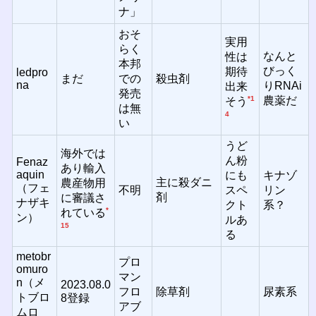
ナ」
おそ
実用
らく
なんと
性は
本邦
びっく
期待
ledpro
まだ
での
殺虫剤
na
りRNAi
出来
発売
*1
農薬だ
そう
は無
4
い
うど
海外では
ん粉
Fenaz
あり輸入
aquin
にも
キナゾ
主に殺ダニ
農産物用
（フェ
不明
スペ
リン
剤
に審議さ
ナザキ
クト
系？
*
れている
ン）
ルあ
15
る
metobr
プロ
omuro
マン
n（メ
2023.08.0
フロ
除草剤
尿素系
トブロ
8登録
アブ
ムロ