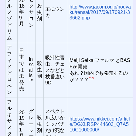
20
ル
18
ク
殺
http://www.jacom.or.jp/nouya
主にウン
年
メ
サ
虫
ku/rensai/2017/09/170921-3
カ
9
3662.php
ゾ
ロ
剤
月
ピ
ン
リ
ム
ア
日
フ
本
吸汁性害
In
ィ
Meiji Seika ファルマ とBAS
で
殺
虫、チェ
sc
ド
Fが開発
は
虫
al
スなどと
ピ
あれ？国内でも発売するの
is
未
剤
枝番違い
*19
ロ
か？？？
™
発
9D
ペ
売
ン
フ
ル
グ
スペクト
20
キ
レ
殺
ル広いが
19
https://www.nikkei.com/articl
サ
年
ー
虫
ミツバチ
e/DGXLRSP444603_Q7A5
メ
1
10C1000000/
シ
剤
だけ死な
タ
月