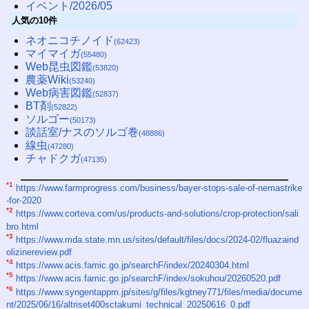
イベント/2026/05
人気の10件
ネオニコチノイド
(62423)
マイマイガ
(55480)
Web昆虫図鑑
(53820)
農薬Wiki
(53240)
Web病害図鑑
(52837)
BT剤
(52822)
ソルゴー
(50173)
談話室/ナスのソルゴ巻
(48886)
線虫
(47280)
チャドクガ
(47135)
*1
https://www.farmprogress.com/business/bayer-stops-sale-of-nemastrike
-for-2020
*2
https://www.corteva.com/us/products-and-solutions/crop-protection/sali
bro.html
*3
https://www.mda.state.mn.us/sites/default/files/docs/2024-02/fluazaind
olizinereview.pdf
*4
https://www.acis.famic.go.jp/searchF/index/20240304.html
*5
https://www.acis.famic.go.jp/searchF/index/sokuhou/20260520.pdf
*6
https://www.syngentappm.jp/sites/g/files/kgtney771/files/media/docume
nt/2025/06/16/altriset400sctakumi_technical_20250616_0.pdf