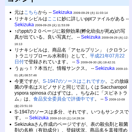
元は
こちら
から --
Sekizuka
2009-09-29 (火) 11:03:14
リナキシピルは
ここ
に妙に詳しいpptファイルがある --
Sekizuka
2009-09-29 (火) 11:53:09
↑のpptの２０ページに殺卵効果(孵化幼虫が死ぬ)の写
真が出ている。良い写真だ。 --
Sekizuka
2009-09-29 (火) 12:
16:13
リナキシピルは、商品名「アセルプリン」（クロラン
トラニリプロール水和剤）として、
平成21年07月22
日付
で登録されています。 --
S
2009-09-30 (水) 19:42:31
うぉっ！？本当だ。情報サンクス。 --
Sekizuka
2009-10-
01 (木) 08:57:46
今更ですが、
S-1947のソースはこれですか
。この放線
菌の学名はスピノサドと同じで正しくは Saccharopol
yspora spinosa のはずでは。。ちなみに「スピネトラ
ム」は、
食品安全委員会で評価中です
。 --
S
2009-10-09
(金) 23:51:33
S-1947のソースは多分、それです。いつもサンクスで
す。 --
Sekizuka
2009-10-10 (土) 14:28:34
Sekizukaさん作成のページですが、表の殺虫剤と殺菌
剤の名称（有効成分）、登録状況、商品名を直接埋め