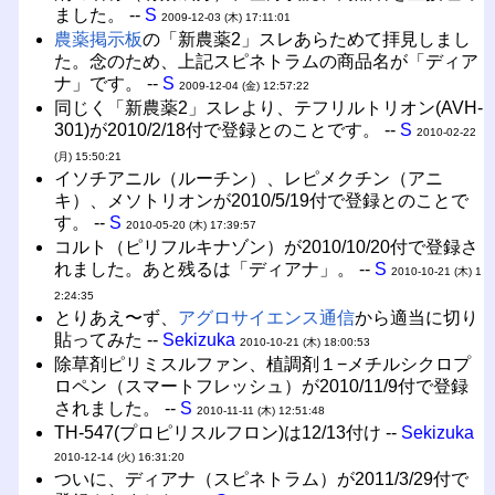
ました。 --
S
2009-12-03 (木) 17:11:01
農薬掲示板
の「新農薬2」スレあらためて拝見しまし
た。念のため、上記スピネトラムの商品名が「ディア
ナ」です。 --
S
2009-12-04 (金) 12:57:22
同じく「新農薬2」スレより、テフリルトリオン(AVH-
301)が2010/2/18付で登録とのことです。 --
S
2010-02-22
(月) 15:50:21
イソチアニル（ルーチン）、レピメクチン（アニ
キ）、メソトリオンが2010/5/19付で登録とのことで
す。 --
S
2010-05-20 (木) 17:39:57
コルト（ピリフルキナゾン）が2010/10/20付で登録さ
れました。あと残るは「ディアナ」。 --
S
2010-10-21 (木) 1
2:24:35
とりあえ〜ず、
アグロサイエンス通信
から適当に切り
貼ってみた --
Sekizuka
2010-10-21 (木) 18:00:53
除草剤ピリミスルファン、植調剤１−メチルシクロプ
ロペン（スマートフレッシュ）が2010/11/9付で登録
されました。 --
S
2010-11-11 (木) 12:51:48
TH-547(プロピリスルフロン)は12/13付け --
Sekizuka
2010-12-14 (火) 16:31:20
ついに、ディアナ（スピネトラム）が2011/3/29付で