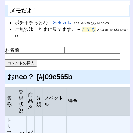
↑
メモだよ
†
ボチボチっとな --
Sekizuka
2021-04-20 (火) 14:33:03
ご無沙汰、たまに見てます。 --
たてき
2024-01-18 (木) 13:40:
24
お名前:
↑
おneo？ [#j09e565b
†
登
商
名
録
分
スペクト
品
特色
称
状
類
ル
名
況
ト
リ
フ
ゼ