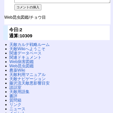
Web昆虫図鑑/チョウ目
今日:2
通算:10309
天敵カルテ戦略ルーム
天敵Wikiへようこそ
関連データベース
関連ドキュメント
Web病害図鑑
Web昆虫図鑑
農薬Wiki
天敵利用マニュアル
天敵ナビゲーション
藤沢流天敵悪影響目安
談話室
天敵用語集
書評
質問箱
リンク
ニュース