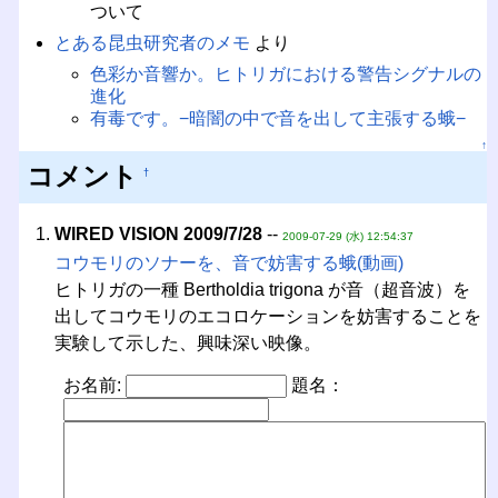
ついて
とある昆虫研究者のメモ
より
色彩か音響か。ヒトリガにおける警告シグナルの
進化
有毒です。−暗闇の中で音を出して主張する蛾−
↑
コメント
†
WIRED VISION 2009/7/28
--
2009-07-29 (水) 12:54:37
コウモリのソナーを、音で妨害する蛾(動画)
ヒトリガの一種 Bertholdia trigona が音（超音波）を
出してコウモリのエコロケーションを妨害することを
実験して示した、興味深い映像。
お名前:
題名：