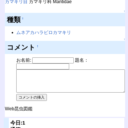
カマキリ目
カマキリ科 Mantidae
↑
種類
†
ムネアカハラビロカマキリ
↑
コメント
†
お名前:
題名：
Web昆虫図鑑
今日:1