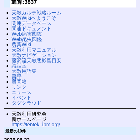
通算:3837
天敵カルテ戦略ルーム
天敵Wikiへようこそ
関連データベース
関連ドキュメント
Web病害図鑑
Web昆虫図鑑
農薬Wiki
天敵利用マニュアル
天敵ナビゲーション
藤沢流天敵悪影響目安
談話室
天敵用語集
書評
質問箱
リンク
ニュース
イベント
タグクラウド
天敵利用研究会
新ホームページ
https://tenteki-ipm.org/
最新の10件