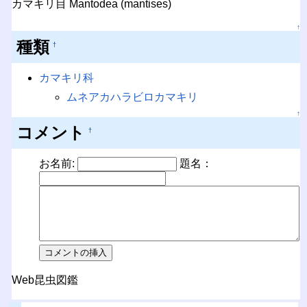
カマキリ目 Mantodea (mantises)
↑
種類
†
カマキリ科
ムネアカハラビロカマキリ
↑
コメント
†
お名前:
題名：
Web昆虫図鑑