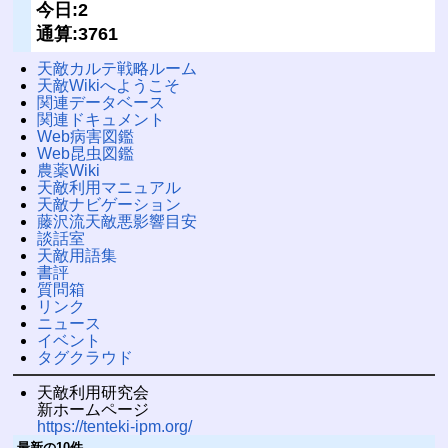
今日:2
通算:3761
天敵カルテ戦略ルーム
天敵Wikiへようこそ
関連データベース
関連ドキュメント
Web病害図鑑
Web昆虫図鑑
農薬Wiki
天敵利用マニュアル
天敵ナビゲーション
藤沢流天敵悪影響目安
談話室
天敵用語集
書評
質問箱
リンク
ニュース
イベント
タグクラウド
天敵利用研究会
新ホームページ
https://tenteki-ipm.org/
最新の10件