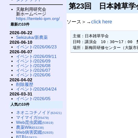
第23回 日本雑草
天敵利用研究会
新ホームページ
https://tenteki-ipm.org/
ソース＞→
click here
最新の10件
2026-06-22
主催：日本雑草学会

Sekizuka/新農薬
日時：講演会　10：30〜17：00　懇
2026-06-10
イベント/2026/06/23
場所：新梅田研修センター（大阪市福
2026-06-07
イベント/2026/09/11
イベント/2026/09
イベント/2026/08
イベント/2026/07
イベント/2026/06
2026-04-02
削除履歴
イベント/2026/04/24
2026-03-31
イベント/2026/05
人気の10件
ネオニコチノイド
(62421)
マイマイガ
(55479)
Web昆虫図鑑
(53819)
農薬Wiki
(53238)
Web病害図鑑
(52835)
BT剤
(52822)