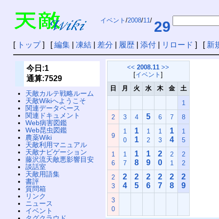
イベント
/
2008
/
11
/
29
[
トップ
] [
編集
|
凍結
|
差分
|
履歴
|
添付
|
リロード
] [
新
<<
2008.11
>>
今日:1
[
イベント
]
通算:7529
日
月
火
水
木
金
土
天敵カルテ戦略ルーム
天敵Wikiへようこそ
1
関連データベース
関連ドキュメント
5
2
3
4
6
7
8
Web病害図鑑
Web昆虫図鑑
1
1
1
1
1
1
9
農薬Wiki
1
4
0
2
3
5
天敵利用マニュアル
天敵ナビゲーション
1
1
2
1
1
2
2
藤沢流天敵悪影響目安
8
9
0
6
7
1
2
談話室
天敵用語集
2
2
2
2
2
2
2
書評
4
5
6
7
8
9
3
質問箱
リンク
3
ニュース
0
イベント
タグクラウド