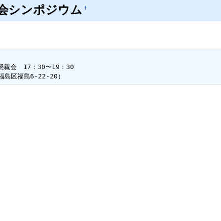
学会シンポジウム
†
親会　17：30〜19：30

島区福島6-22-20）