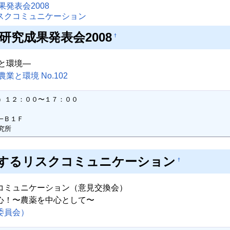
発表会2008
スクコミュニケーション
研究成果発表会2008
†
と環境—
業と環境 No.102
）１２：００〜１７：００

Ｂ１Ｆ

究所
するリスクコミュニケーション
†
コミュニケーション（意見交換会）
心！〜農薬を中心として〜
委員会）