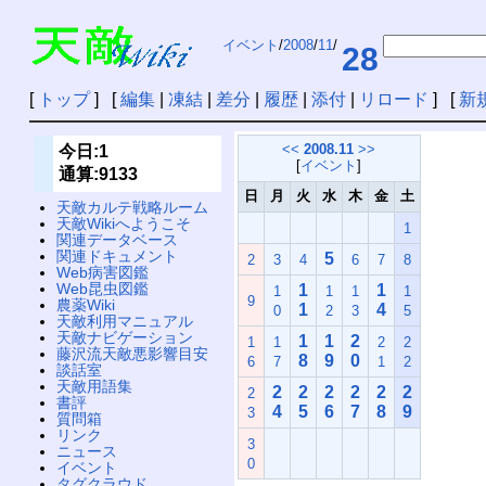
イベント
/
2008
/
11
/
28
[
トップ
] [
編集
|
凍結
|
差分
|
履歴
|
添付
|
リロード
] [
新
<<
2008.11
>>
今日:1
[
イベント
]
通算:9133
日
月
火
水
木
金
土
天敵カルテ戦略ルーム
天敵Wikiへようこそ
1
関連データベース
関連ドキュメント
5
2
3
4
6
7
8
Web病害図鑑
Web昆虫図鑑
1
1
1
1
1
1
9
農薬Wiki
1
4
0
2
3
5
天敵利用マニュアル
天敵ナビゲーション
1
1
2
1
1
2
2
藤沢流天敵悪影響目安
8
9
0
6
7
1
2
談話室
天敵用語集
2
2
2
2
2
2
2
書評
4
5
6
7
8
9
3
質問箱
リンク
3
ニュース
0
イベント
タグクラウド