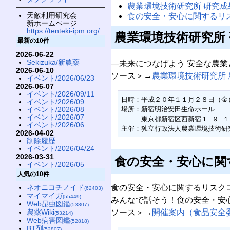
農業環境技術研究所 研究成果
天敵利用研究会
食の安全・安心に関するリ
新ホームページ
https://tenteki-ipm.org/
農業環境技術研究所 
最新の10件
2026-06-22
Sekizuka/新農薬
—未来につなげよう 安全な農業
2026-06-10
ソース＞→
農業環境技術研究所 農
イベント/2026/06/23
2026-06-07
イベント/2026/09/11
日時：平成２０年１１月２８日（金
イベント/2026/09
場所：新宿明治安田生命ホール

イベント/2026/08
イベント/2026/07
　　　東京都新宿区西新宿１−９−１−
イベント/2026/06
主催：独立行政法人農業環境技術研
2026-04-02
削除履歴
イベント/2026/04/24
2026-03-31
食の安全・安心に関
イベント/2026/05
人気の10件
食の安全・安心に関するリスク
ネオニコチノイド
(62403)
マイマイガ
(55449)
みんなで話そう！食の安全・安
Web昆虫図鑑
(53807)
ソース＞→
開催案内（食品安全
農薬Wiki
(53214)
Web病害図鑑
(52818)
BT剤
(52807)