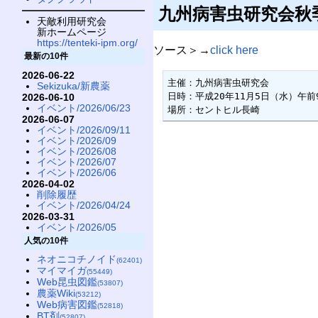
九州病害虫研究会秋季
天敵利用研究会
新ホームページ
https://tenteki-ipm.org/
ソース＞→
click here
最新の10件
2026-06-22
主催：九州病害虫研究会

Sekizuka/新農薬
日時：平成20年11月5日（水）午前9
2026-06-10
イベント/2026/06/23
場所：セントヒル長崎
2026-06-07
イベント/2026/09/11
イベント/2026/09
イベント/2026/08
イベント/2026/07
イベント/2026/06
2026-04-02
削除履歴
イベント/2026/04/24
2026-03-31
イベント/2026/05
人気の10件
ネオニコチノイド
(62401)
マイマイガ
(55449)
Web昆虫図鑑
(53807)
農薬Wiki
(53212)
Web病害図鑑
(52818)
BT剤
(52807)