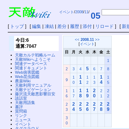
イベント
/
2008
/
11
/
05
[
トップ
] [
編集
|
凍結
|
差分
|
履歴
|
添付
|
リロード
] [
新
<<
2008.11
>>
今日:6
[
イベント
]
通算:7047
日
月
火
水
木
金
土
天敵カルテ戦略ルーム
天敵Wikiへようこそ
1
関連データベース
関連ドキュメント
5
2
3
4
6
7
8
Web病害図鑑
Web昆虫図鑑
1
1
1
1
1
1
9
農薬Wiki
1
4
0
2
3
5
天敵利用マニュアル
天敵ナビゲーション
1
1
2
1
1
2
2
藤沢流天敵悪影響目安
8
9
0
6
7
1
2
談話室
天敵用語集
2
2
2
2
2
2
2
書評
4
5
6
7
8
9
3
質問箱
リンク
3
ニュース
0
イベント
タグクラウド