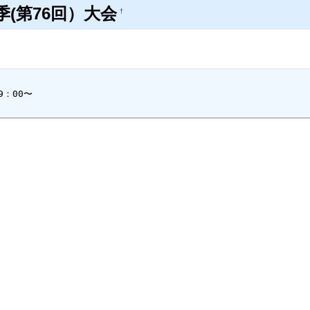
(第76回）大会
†
：00〜
