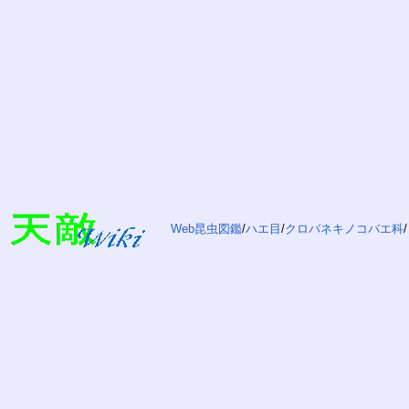
Web昆虫図鑑
/
ハエ目
/
クロバネキノコバエ科
/