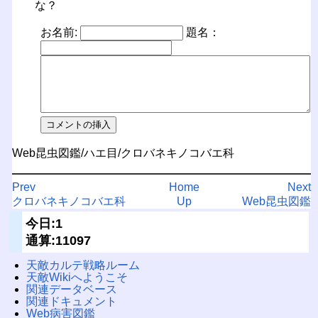
な？
お名前:
題名：
Web昆虫図鑑/ハエ目/クロバネキノコバエ科
Prev
Home
Next
クロバネキノコバエ科
Up
Web昆虫図鑑
今日:1
通算:11097
天敵カルテ戦略ルーム
天敵Wikiへようこそ
関連データベース
関連ドキュメント
Web病害図鑑