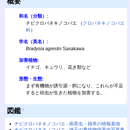
概要
†
和名（分類）:
チビクロバネキノコバエ （
クロバネキノコバエ
科
）
学名（英名）:
Bradysia agrestis
Sasakawa
加害植物:
イチゴ、キュウリ、花き類など
形態・生態:
まず有機物が誘引源・餌になり、これらが不足
すると幼虫が生きた植物を加害する。
↑
図鑑
†
チビクロバネキノコバエ - 病害虫・雑草の情報基地
チビクロバネキノコバエ - 埼玉の農作物病害虫写真集