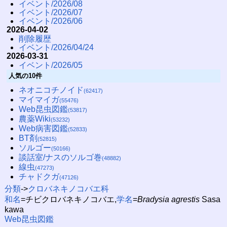
イベント/2026/08
イベント/2026/07
イベント/2026/06
2026-04-02
削除履歴
イベント/2026/04/24
2026-03-31
イベント/2026/05
人気の10件
ネオニコチノイド
(62417)
マイマイガ
(55476)
Web昆虫図鑑
(53817)
農薬Wiki
(53232)
Web病害図鑑
(52833)
BT剤
(52815)
ソルゴー
(50166)
談話室/ナスのソルゴ巻
(48882)
線虫
(47273)
チャドクガ
(47126)
分類
->
クロバネキノコバエ科
和名
=チビクロバネキノコバエ,
学名
=
Bradysia agrestis
Sasa
kawa
Web昆虫図鑑