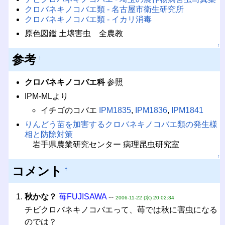
クロバネキノコバエ類 - 名古屋市衛生研究所
クロバネキノコバエ類 - イカリ消毒
原色図鑑 土壌害虫 全農教
↑
参考
†
クロバネキノコバエ科
参照
IPM-MLより
イチゴのコバエ
IPM1835
,
IPM1836
,
IPM1841
りんどう苗を加害するクロバネキノコバエ類の発生様
相と防除対策
岩手県農業研究センター 病理昆虫研究室
↑
コメント
†
秋かな？
苺FUJISAWA
--
2006-11-22 (水) 20:02:34
チビクロバネキノコバエって、苺では秋に害虫になる
のでは？