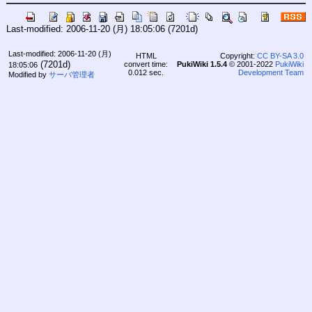
Last-modified: 2006-11-20 (月) 18:05:06
(7201d)
Last-modified: 2006-11-20 (月)
HTML
Copyright:
CC BY-SA 3.0
(7201d)
convert time:
PukiWiki 1.5.4
© 2001-2022
PukiWiki
18:05:06
0.012 sec.
Development Team
Modified by
サーバ管理者