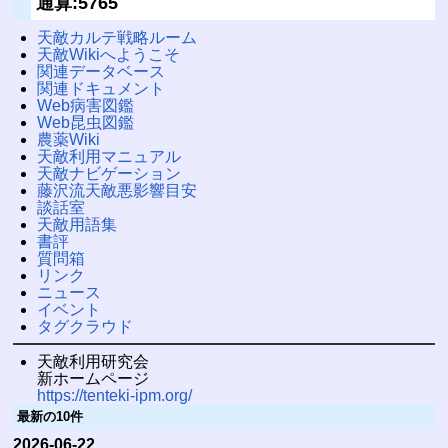
通算:5765
天敵カルテ戦略ルーム
天敵Wikiへようこそ
関連データベース
関連ドキュメント
Web病害図鑑
Web昆虫図鑑
農薬Wiki
天敵利用マニュアル
天敵ナビゲーション
藤沢流天敵悪影響目安
談話室
天敵用語集
書評
質問箱
リンク
ニュース
イベント
タグクラウド
天敵利用研究会
新ホームページ
https://tenteki-ipm.org/
最新の10件
2026-06-22