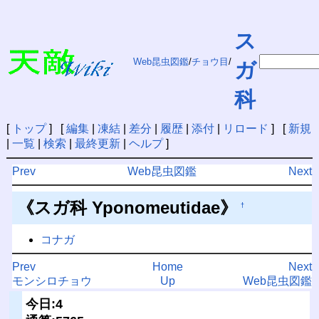
ス
Web昆虫図鑑
/
チョウ目
/
ガ
科
[
トップ
] [
編集
|
凍結
|
差分
|
履歴
|
添付
|
リロード
] [
新規
|
一覧
|
検索
|
最終更新
|
ヘルプ
]
Prev
Web昆虫図鑑
Next
《スガ科 Yponomeutidae》
†
コナガ
Prev
Home
Next
モンシロチョウ
Up
Web昆虫図鑑
今日:4