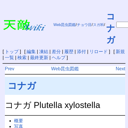
コ
Web昆虫図鑑
/
チョウ目
/
スガ科
/
ナ
ガ
[
トップ
] [
編集
|
凍結
|
差分
|
履歴
|
添付
|
リロード
] [
新規
|
一覧
|
検索
|
最終更新
|
ヘルプ
]
Prev
Web昆虫図鑑
Next
コナガ
コナガ Plutella xylostella
概要
写真