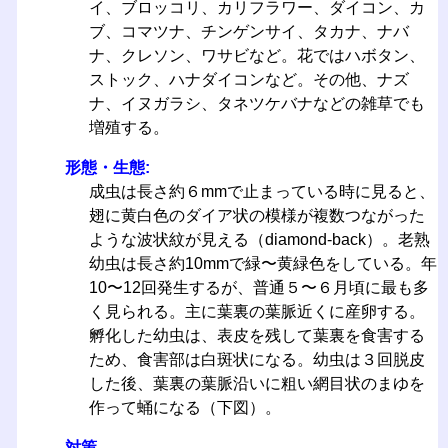
イ、ブロッコリ、カリフラワー、ダイコン、カ
ブ、コマツナ、チンゲンサイ、タカナ、ナバ
ナ、クレソン、ワサビなど。花ではハボタン、
ストック、ハナダイコンなど。その他、ナズ
ナ、イヌガラシ、タネツケバナなどの雑草でも
増殖する。
形態・生態:
成虫は長さ約６mmで止まっている時に見ると、
翅に黄白色のダイア状の模様が複数つながった
ような波状紋が見える（diamond-back）。老熟
幼虫は長さ約10mmで緑〜黄緑色をしている。年
10〜12回発生するが、普通５〜６月頃に最も多
く見られる。主に葉裏の葉脈近くに産卵する。
孵化した幼虫は、表皮を残して葉裏を食害する
ため、食害部は白斑状になる。幼虫は３回脱皮
した後、葉裏の葉脈沿いに粗い網目状のまゆを
作って蛹になる（下図）。
対策