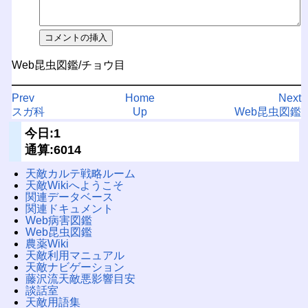
Web昆虫図鑑/チョウ目
Prev
Home
Next
スガ科
Up
Web昆虫図鑑
今日:1
通算:6014
天敵カルテ戦略ルーム
天敵Wikiへようこそ
関連データベース
関連ドキュメント
Web病害図鑑
Web昆虫図鑑
農薬Wiki
天敵利用マニュアル
天敵ナビゲーション
藤沢流天敵悪影響目安
談話室
天敵用語集