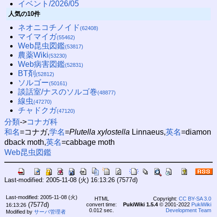
イベント/2026/05
人気の10件
ネオニコチノイド
(62408)
マイマイガ
(55462)
Web昆虫図鑑
(53817)
農薬Wiki
(53230)
Web病害図鑑
(52831)
BT剤
(52812)
ソルゴー
(50161)
談話室/ナスのソルゴ巻
(48877)
線虫
(47270)
チャドクガ
(47120)
分類
->
コナガ科
和名
=コナガ,
学名
=
Plutella xylostella
Linnaeus,
英名
=diamon
dback moth,
英名
=cabbage moth
Web昆虫図鑑
Last-modified: 2005-11-08 (火) 16:13:26
(7577d)
Last-modified: 2005-11-08 (火)
HTML
Copyright:
CC BY-SA 3.0
(7577d)
convert time:
PukiWiki 1.5.4
© 2001-2022
PukiWiki
16:13:26
0.012 sec.
Development Team
Modified by
サーバ管理者