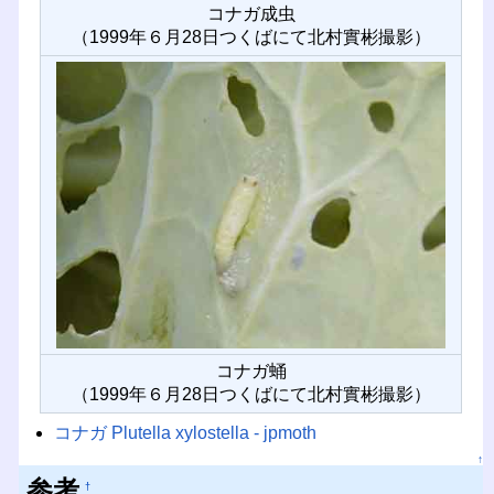
コナガ成虫
（1999年６月28日つくばにて北村實彬撮影）
コナガ蛹
（1999年６月28日つくばにて北村實彬撮影）
コナガ Plutella xylostella - jpmoth
↑
参考
†