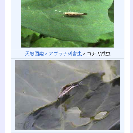
天敵図鑑＞アブラナ科害虫
＞コナガ成虫