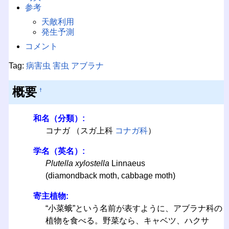
参考
天敵利用
発生予測
コメント
Tag:
病害虫
害虫
アブラナ
概要
†
和名（分類）:
コナガ （スガ上科
コナガ科
）
学名（英名）:
Plutella xylostella
Linnaeus
(diamondback moth, cabbage moth)
寄主植物:
“小菜蛾”という名前が表すように、アブラナ科の
植物を食べる。野菜なら、キャベツ、ハクサ