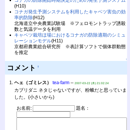
コナガの防除開始時期決定のための発生予測システム
(H10)
コナガ発生予測システムを利用したキャベツ害虫の効
率的防除
(H12)
北海道立中央農業試験場 ※フェロモントラップ誘殺
数と気温データを利用
キャベツ栽培ほ場におけるコナガの防除適期のシミュ
レーションモデル
(H11)
京都府農業総合研究所 ※表計算ソフトで個体群動態
を推定
↑
コメント
†
ヘェ（ゴミレス）
tea-farm
--
2007-03-22 (木) 21:02:24
カブリダニ ネタじゃないですが、粉蛾だと思っていま
した。(小さいから)
お名前:
題名：