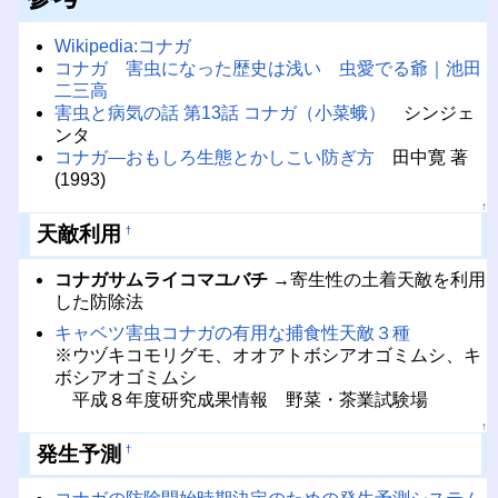
Wikipedia:コナガ
コナガ 害虫になった歴史は浅い 虫愛でる爺｜池田
二三高
害虫と病気の話 第13話 コナガ（小菜蛾）
シンジェ
ンタ
コナガ—おもしろ生態とかしこい防ぎ方
田中寛 著
(1993)
↑
天敵利用
†
コナガサムライコマユバチ
→寄生性の土着天敵を利用
した防除法
キャベツ害虫コナガの有用な捕食性天敵３種
※ウヅキコモリグモ、オオアトボシアオゴミムシ、キ
ボシアオゴミムシ
平成８年度研究成果情報 野菜・茶業試験場
↑
発生予測
†