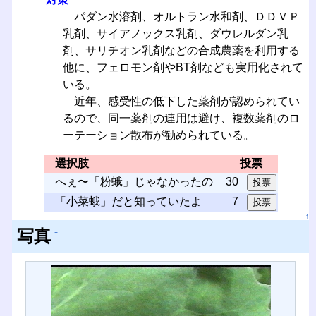
パダン水溶剤、オルトラン水和剤、ＤＤＶＰ
乳剤、サイアノックス乳剤、ダウレルダン乳
剤、サリチオン乳剤などの合成農薬を利用する
他に、フェロモン剤やBT剤なども実用化されて
いる。
近年、感受性の低下した薬剤が認められてい
るので、同一薬剤の連用は避け、複数薬剤のロ
ーテーション散布が勧められている。
選択肢
投票
へぇ〜「粉蛾」じゃなかったの
30
「小菜蛾」だと知っていたよ
7
↑
写真
†