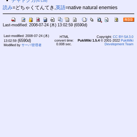
チャドクガ
(47139)
読み
=どちゃくてんてき,
英語
=native natural enemies
Last-modified: 2008-07-24 (木) 13:02:59
(6590d)
Last-modified: 2008-07-24 (木)
HTML
Copyright:
CC BY-SA 3.0
(6590d)
convert time:
PukiWiki 1.5.4
© 2001-2022
PukiWiki
13:02:59
0.008 sec.
Development Team
Modified by
サーバ管理者