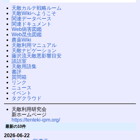
天敵カルテ戦略ルーム
天敵Wikiへようこそ
関連データベース
関連ドキュメント
Web病害図鑑
Web昆虫図鑑
農薬Wiki
天敵利用マニュアル
天敵ナビゲーション
藤沢流天敵悪影響目安
談話室
天敵用語集
書評
質問箱
リンク
ニュース
イベント
タグクラウド
天敵利用研究会
新ホームページ
https://tenteki-ipm.org/
最新の10件
2026-06-22