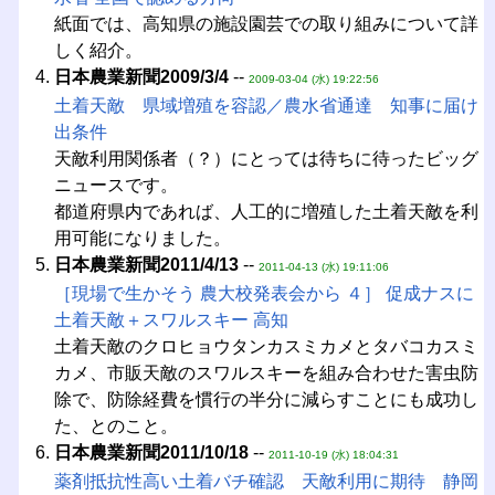
紙面では、高知県の施設園芸での取り組みについて詳
しく紹介。
日本農業新聞2009/3/4
--
2009-03-04 (水) 19:22:56
土着天敵 県域増殖を容認／農水省通達 知事に届け
出条件
天敵利用関係者（？）にとっては待ちに待ったビッグ
ニュースです。
都道府県内であれば、人工的に増殖した土着天敵を利
用可能になりました。
日本農業新聞2011/4/13
--
2011-04-13 (水) 19:11:06
［現場で生かそう 農大校発表会から ４］ 促成ナスに
土着天敵＋スワルスキー 高知
土着天敵のクロヒョウタンカスミカメとタバコカスミ
カメ、市販天敵のスワルスキーを組み合わせた害虫防
除で、防除経費を慣行の半分に減らすことにも成功し
た、とのこと。
日本農業新聞2011/10/18
--
2011-10-19 (水) 18:04:31
薬剤抵抗性高い土着バチ確認 天敵利用に期待 静岡