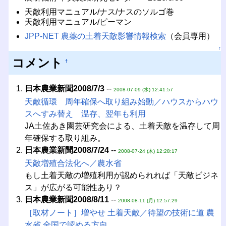
天敵利用マニュアル/ナス/ナスのソルゴ巻
天敵利用マニュアル/ピーマン
JPP-NET 農薬の土着天敵影響情報検索
（会員専用）
↑
コメント
†
日本農業新聞2008/7/3
--
2008-07-09 (水) 12:41:57
天敵循環 周年確保へ取り組み始動／ハウスからハウ
スへすみ替え 温存、翌年も利用
JA土佐あき園芸研究会による、土着天敵を温存して周
年確保する取り組み。
日本農業新聞2008/7/24
--
2008-07-24 (木) 12:28:17
天敵増殖合法化へ／農水省
もし土着天敵の増殖利用が認められれば「天敵ビジネ
ス」が広がる可能性あり？
日本農業新聞2008/8/11
--
2008-08-11 (月) 12:57:29
［取材ノート］増やせ 土着天敵／待望の技術に道 農
水省 全国で認める方向