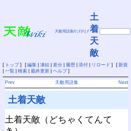
土
着
天敵用語集
/
た行
/
と
/
天
敵
[
トップ
] [
編集
|
凍結
|
差分
|
履歴
|
添付
|
リロード
] [
新規
|
一覧
|
検索
|
最終更新
|
ヘルプ
]
Prev
天敵用語集
Next
土着天敵
土着天敵（どちゃくてんて
き）