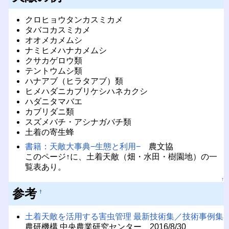
クロヒョウタンカスミカメ
タバコカスミカメ
オオメカメムシ
ナミヒメハナカメムシ
クサカゲロウ類
テントウムシ類
ハナアブ（ヒラタアブ）類
ヒメハダニカブリケシハネカクシ
ハダニタマバエ
カブリダニ類
スズメバチ・アシナガバチ類
土着の寄生蜂
書籍：天敵大事典−生態と利用−
農文協
このページ↑に、土着天敵（畑・水田・樹園地）の一
覧表あり。
↑
参考
†
土着天敵を活用する害虫管理 最新技術集／技術事例集
農研機構 中央農業研究センター 2016/8/30