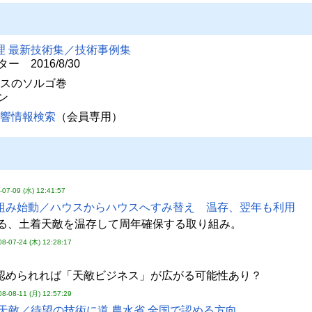
理 最新技術集／技術事例集
 2016/8/30
ナスのソルゴ巻
ン
影響情報検索
（会員専用）
-07-09 (水) 12:41:57
組み始動／ハウスからハウスへすみ替え 温存、翌年も利用
よる、土着天敵を温存して周年確保する取り組み。
08-07-24 (木) 12:28:17
認められれば「天敵ビジネス」が広がる可能性あり？
08-08-11 (月) 12:57:29
天敵／待望の技術に道 農水省 全国で認める方向