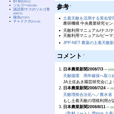
BT剤
(52811)
ソルゴー
参考
(50156)
†
談話室/ナスのソルゴ巻
(48872)
線虫
(47267)
土着天敵を活用する害虫管
チャドクガ
(47119)
農研機構 中央農業研究センター
天敵利用マニュアル/ナス/
天敵利用マニュアル/ピーマ
JPP-NET 農薬の土着天敵
コメント
†
日本農業新聞2008/7/3
--
2008
天敵循環 周年確保へ取り
JA土佐あき園芸研究会に
日本農業新聞2008/7/24
--
20
天敵増殖合法化へ／農水省
もし土着天敵の増殖利用が
日本農業新聞2008/8/11
--
20
［取材ノート］増やせ 土着