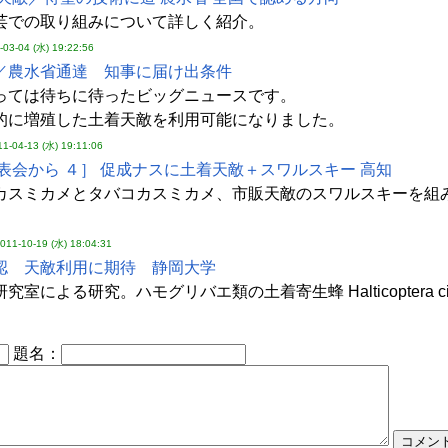
芸での取り組みについて詳しく紹介。
-03-04 (水) 19:22:56
／農水省通達 知事に届け出条件
っては待ちに待ったビッグニュースです。
的に増殖した土着天敵を利用可能になりました。
11-04-13 (水) 19:11:06
表会から ４］ 促成ナスに土着天敵＋スワルスキー 高知
カスミカメとタバコカスミカメ、市販天敵のスワルスキーを組
。
011-10-19 (水) 18:04:31
認 天敵利用に期待 静岡大学
室による研究。ハモグリバエ類の土着寄生蜂 Halticoptera 
題名：