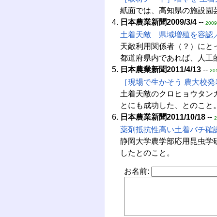
紙面では、高知県の施設園
日本農業新聞2009/3/4
--
2009
土着天敵 県域増殖を容認
天敵利用関係者（？）にと
都道府県内であれば、人工
日本農業新聞2011/4/13
--
20
［現場で生かそう 農大校発
土着天敵のクロヒョウタン
とにも成功した、とのこと
日本農業新聞2011/10/18
--
2
薬剤抵抗性高い土着バチ確
静岡大学農学部応用昆虫学研究
したとのこと。
お名前: