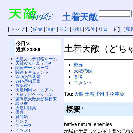
土着天敵
[
トップ
] [
編集
|
凍結
|
差分
|
履歴
|
添付
|
リロード
] [
新
今日:3
土着天敵（どち
通算:23350
天敵カルテ戦略ルーム
天敵Wikiへようこそ
概要
関連データベース
天敵の例
関連ドキュメント
参考
Web病害図鑑
Web昆虫図鑑
コメント
農薬Wiki
天敵利用マニュアル
Tag:
天敵
土着
IPM
生物農薬
天敵ナビゲーション
藤沢流天敵悪影響目安
談話室
概要
天敵用語集
†
書評
質問箱
リンク
native natural enemies
ニュース
イベント
地域に生息している土着の昆虫