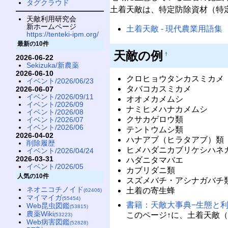
タグクラウド
土着天敵は、特定防除資材（特
天敵利用研究会
新ホームページ
土着天敵 - 現代農業用語集
https://tenteki-ipm.org/
最新の10件
天敵の例
†
2026-06-22
Sekizuka/新農薬
2026-06-10
クロヒョウタンカスミカメ
イベント/2026/06/23
タバコカスミカメ
2026-06-07
イベント/2026/09/11
オオメカメムシ
イベント/2026/09
ナミヒメハナカメムシ
イベント/2026/08
クサカゲロウ類
イベント/2026/07
イベント/2026/06
テントウムシ類
2026-04-02
ハナアブ（ヒラタアブ）類
削除履歴
ヒメハダニカブリケシハネ
イベント/2026/04/24
2026-03-31
ハダニタマバエ
イベント/2026/05
カブリダニ類
人気の10件
スズメバチ・アシナガバチ
ネオニコチノイド
土着の寄生蜂
(62406)
マイマイガ
(55454)
書籍：天敵大事典−生態と利
Web昆虫図鑑
(53815)
農薬Wiki
このページ↑に、土着天敵
(53223)
Web病害図鑑
(52828)