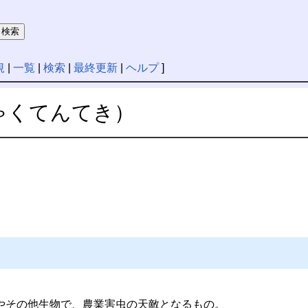
規
|
一覧
|
検索
|
最終更新
|
ヘルプ
]
ゃくてんてき）
やその他生物で、農業害虫の天敵となるもの。