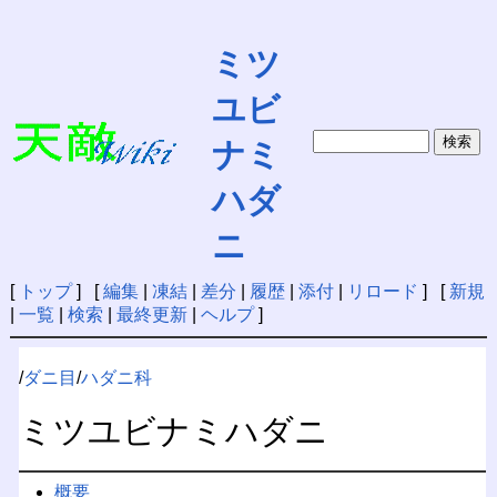
ミツ
ユビ
ナミ
ハダ
ニ
[
トップ
] [
編集
|
凍結
|
差分
|
履歴
|
添付
|
リロード
] [
新規
|
一覧
|
検索
|
最終更新
|
ヘルプ
]
/
ダニ目
/
ハダニ科
ミツユビナミハダニ
概要