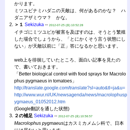
かります。
ミツユビナミハダニの天敵は、何があるのかな？ ハ
ダニアザミウマ？ かな。
＞１
Sekizuka
--
2012-07-25 (水) 10:52:28
イチゴにミツユビが被害を及ぼすのは、そうとう繁殖
した場合でしょうから、「とにかくそう言う状態にし
ない」が天敵以前に「正」答になるかと思います。
web上を徘徊していたところ、面白い記事を見たの
で、書いておきます。
「Better biological control with food sprays for Macrolo
phus pygmaeus in tomatoes」
http://translate.google.com/translate?sl=auto&tl=ja&u=
http://www.wur.nl/UK/newsagenda/news/macrolophusp
ygmaeus_01052012.htm
(Google翻訳を通した状態)
２の補足
Sekizuka
--
2012-07-25 (水) 10:56:57
Macrolophus pygmaeus
はカスミカメムシ科で、日本