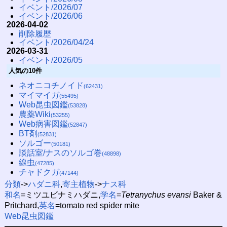
イベント/2026/07
イベント/2026/06
2026-04-02
削除履歴
イベント/2026/04/24
2026-03-31
イベント/2026/05
人気の10件
ネオニコチノイド
(62431)
マイマイガ
(55495)
Web昆虫図鑑
(53828)
農薬Wiki
(53255)
Web病害図鑑
(52847)
BT剤
(52831)
ソルゴー
(50181)
談話室/ナスのソルゴ巻
(48898)
線虫
(47285)
チャドクガ
(47144)
分類
->
ハダニ科
,
寄主植物
->
ナス科
和名
=ミツユビナミハダニ,
学名
=
Tetranychus evansi
Baker &
Pritchard,
英名
=tomato red spider mite
Web昆虫図鑑