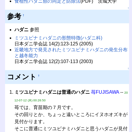
食植性ハダニ類の同定と防除法
(PDF) 茨城大学
↑
参考
†
ハダニ
参照
ミツユビナミハダニの形態特徴(ハダニ科)
日本ダニ学会誌 14(2):123-125 (2005)
近畿地方で発見されたミツユビナミハダニの発生分布
と越冬能力
日本ダニ学会誌 12(2):107-113 (2003)
↑
コメント
†
ミツユビナミハダニは普通のハダニ
苺FUJISAWA
--
20
12-07-12 (木) 00:26:50
苺では、育苗期の７月です。
その回りとか、ちょっと遠いところにイヌホオズキが
見付かります。
そこに普通にミツユビナミハダニと思うハダニが見付