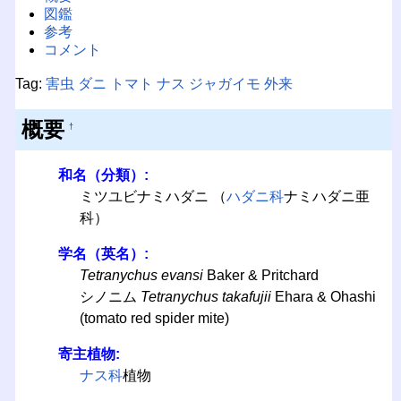
図鑑
参考
コメント
Tag:
害虫
ダニ
トマト
ナス
ジャガイモ
外来
概要
†
和名（分類）:
ミツユビナミハダニ （
ハダニ科
ナミハダニ亜
科）
学名（英名）:
Tetranychus evansi
Baker & Pritchard
シノニム
Tetranychus takafujii
Ehara & Ohashi
(tomato red spider mite)
寄主植物:
ナス科
植物