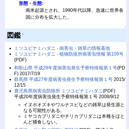
形態・生態:
南米起源とされ、1990年代以降、急速に世界各
国に分布を拡大した。
↑
図鑑
†
ミツユビナミハダニ - 病害虫・雑草の情報基地
ミツユビナミハダニ - 植物防疫所病害虫情報 第109号
(PDF)
和歌山県 平成29年度病害虫発生予察特殊報第１号
(PD
F) 2017/7/19
群馬県 平成27年度病害虫発生予察特殊報第１号
2015/
12/15
鹿児島県病害虫防除所 ミツユビナミハダニ
(PDF)
平成20年度病害虫発生予察特殊報第１号 2008/9/12
イヌホオズキやワルナスビなどの雑草は発生源と
なる可能性がある。
ミヤコカブリダニやチリカブリダニは本種をほと
んど捕食しない。