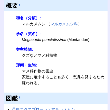
概要
†
和名（分類）:
マルカメムシ （
マルカメムシ科
）
学名（英名）:
Megacopta punctatissima
(Montandon)
寄主植物:
クズなどマメ科植物
形態・生態:
マメ科作物の害虫
家屋に飛来することも多く、悪臭を発するため
嫌われる。
↑
図鑑
†
昆虫エクスプローラ＞マルカメムシ