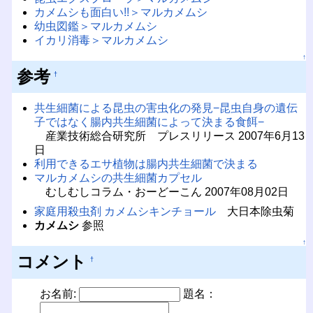
カメムシも面白い!!＞マルカメムシ
幼虫図鑑＞マルカメムシ
イカリ消毒＞マルカメムシ
↑
参考
†
共生細菌による昆虫の害虫化の発見−昆虫自身の遺伝
子ではなく腸内共生細菌によって決まる食餌−
産業技術総合研究所 プレスリリース 2007年6月13
日
利用できるエサ植物は腸内共生細菌で決まる
マルカメムシの共生細菌カプセル
むしむしコラム・おーどーこん 2007年08月02日
家庭用殺虫剤 カメムシキンチョール
大日本除虫菊
カメムシ
参照
↑
コメント
†
お名前:
題名：