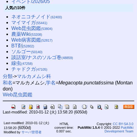
イベント/2026/05
人気の10件
ネオニコチノイド
(62400)
マイマイガ
(55441)
Web昆虫図鑑
(53804)
農薬Wiki
(53208)
Web病害図鑑
(52817)
BT剤
(52802)
ソルゴー
(50140)
談話室/ナスのソルゴ巻
(48859)
線虫
(47258)
チャドクガ
(47105)
分類
->
マルカメムシ科
和名
=マルカメムシ,
学名
=
Megacopta punctatissima
(Montan
don)
Web昆虫図鑑
Last-modified: 2010-01-12 (火) 13:58:20
(6050d)
Last-modified: 2010-01-12 (火)
HTML
Copyright:
CC BY-SA 3.0
(6050d)
convert time:
PukiWiki 1.5.4
© 2001-2022
PukiWiki
13:58:20
0.007 sec.
Development Team
Modified by
サーバ管理者