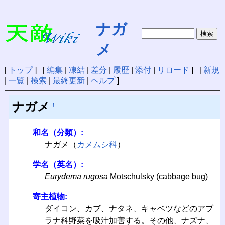
ナガ
メ
[
トップ
] [
編集
|
凍結
|
差分
|
履歴
|
添付
|
リロード
] [
新規
|
一覧
|
検索
|
最終更新
|
ヘルプ
]
ナガメ
†
和名（分類）:
ナガメ（
カメムシ科
）
学名（英名）:
Eurydema rugosa
Motschulsky (cabbage bug)
寄主植物:
ダイコン、カブ、ナタネ、キャベツなどのアブ
ラナ科野菜を吸汁加害する。その他、ナズナ、