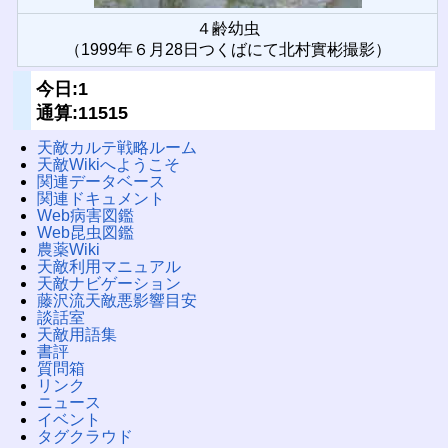
４齢幼虫
（1999年６月28日つくばにて北村實彬撮影）
今日:1
通算:11515
天敵カルテ戦略ルーム
天敵Wikiへようこそ
関連データベース
関連ドキュメント
Web病害図鑑
Web昆虫図鑑
農薬Wiki
天敵利用マニュアル
天敵ナビゲーション
藤沢流天敵悪影響目安
談話室
天敵用語集
書評
質問箱
リンク
ニュース
イベント
タグクラウド