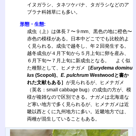
イヌガラシ、タネツケバナ、タガラシなどのア
ブラナ科雑草にも多い。
形態・生態:
成虫（上）は体長７〜９mm、黒色の地に橙色〜
赤色の模様がある。日本中どこででも比較的よ
く見られる。成虫で越冬し、年２回発生する。
越冬成虫が４月下旬から５月上旬に卵を産み、
６月下旬〜７月上旬に新成虫となる。 よく似
た種類として、ヒメナガメ
［
Eurydema dominu
lus
(Scopoli)、
E. pulchrum
Westwoodと書か
れた文献もある］
が見られるが、ヒメナガメ
（英名：small cabbage bug）の成虫の方が、模
様が複雑なので区別できる。ナガメは北海道な
ど寒い地方で多く見られるが、ヒメナガメは近
畿以西とくに九州地方に多い。近畿地方では、
両種が混生していることもある。