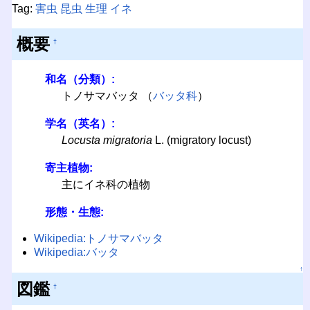
Tag:
害虫
昆虫
生理
イネ
概要
†
和名（分類）:
トノサマバッタ （
バッタ科
）
学名（英名）:
Locusta migratoria
L. (migratory locust)
寄主植物:
主にイネ科の植物
形態・生態:
Wikipedia:トノサマバッタ
Wikipedia:バッタ
↑
図鑑
†