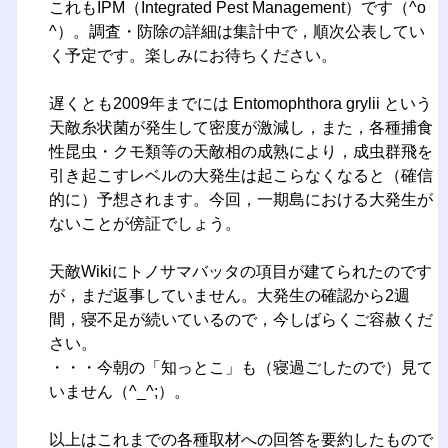
これもIPM（Integrated Pest Management）です（^o
^）。調査・防除の詳細は集計中で，順次公表してい
く予定です。楽しみにお待ちください。
遅くとも2009年までには Entomophthora grylii という
天敵糸状菌が発生して密度が激減し，また，各種捕食
性昆虫・クモ類等の天敵相の成熟により，成虫群飛を
引き起こすレベルの大発生は起こらなくなると（確信
的に）予想されます。今回，一期島における大発生が
ないことが傍証でしょう。
天敵Wikiにトノサマバッタの項目が建てられたのです
が，まだ返事していません。大発生の確認から2週
間，寝不足が続いているので，今しばらくご容赦くだ
さい。
・・・今朝の「知っとこ」も（寝過ごしたので）見て
いません（^_^;）。
以上はこれまでの各種取材への回答を要約したもので