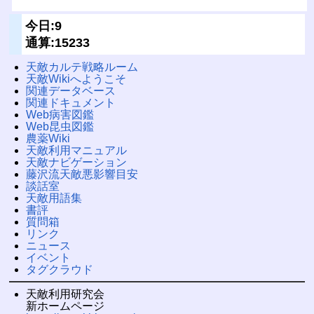
今日:9
通算:15233
天敵カルテ戦略ルーム
天敵Wikiへようこそ
関連データベース
関連ドキュメント
Web病害図鑑
Web昆虫図鑑
農薬Wiki
天敵利用マニュアル
天敵ナビゲーション
藤沢流天敵悪影響目安
談話室
天敵用語集
書評
質問箱
リンク
ニュース
イベント
タグクラウド
天敵利用研究会
新ホームページ