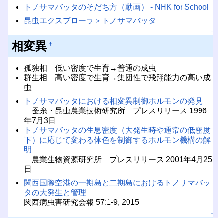
トノサマバッタのそだち方（動画） - NHK for School
昆虫エクスプローラ＞トノサマバッタ
↑
相変異
†
孤独相 低い密度で生育→普通の成虫
群生相 高い密度で生育→集団性で飛翔能力の高い成
虫
トノサマバッタにおける相変異制御ホルモンの発見
蚕糸・昆虫農業技術研究所 プレスリリース 1996
年7月3日
トノサマバッタの生息密度（大発生時や通常の低密度
下）に応じて変わる体色を制御するホルモン機構の解
明
農業生物資源研究所 プレスリリース 2001年4月25
日
関西国際空港の一期島と二期島におけるトノサマバッ
タの大発生と管理
関西病虫害研究会報 57:1-9, 2015
↑