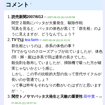
コメント
†
読売新聞2007/6/13
--
2007-06-19 (火) 14:05:58
関空２期島にバッタが大量発生、駆除作戦
写真を見ると、バッタの体色が黒くて「群生相」のよ
うに見えますが、どうなんでしょう？
TVでは
tea-farm
--
2007-06-19 (火) 21:21:31
群生相というのは、赤系の体色の事？
TVでかなりのクローズアップが出ていましたが、体色
(羽・脚・腹)は赤系で羽は通常の長さでした。
殺虫剤を散布していましたが、掃除機で吸った方が確
実じゃないかという感じ。
しかし、この手の比較的大型の虫って世代サイクルが
長いのが普通でしょ？
って事は昨年もそれなりの数がいたはずだと思います
が・・。
関空トノサマバッタ大発生と天敵の重要性
田中寛
--
20
07-06-23 (土) 10:57:10