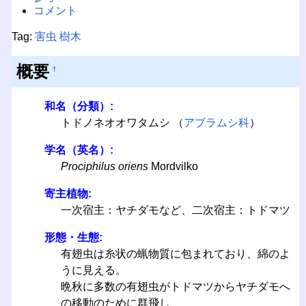
コメント
Tag:
害虫
樹木
概要
†
和名（分類）:
トドノネオオワタムシ （
アブラムシ科
）
学名（英名）:
Prociphilus oriens
Mordvilko
寄主植物:
一次宿主：ヤチダモなど、二次宿主：トドマツ
形態・生態:
有翅虫は糸状の蝋物質に包まれており、綿のよ
うに見える。
晩秋に多数の有翅虫がトドマツからヤチダモへ
の移動のために群飛し、