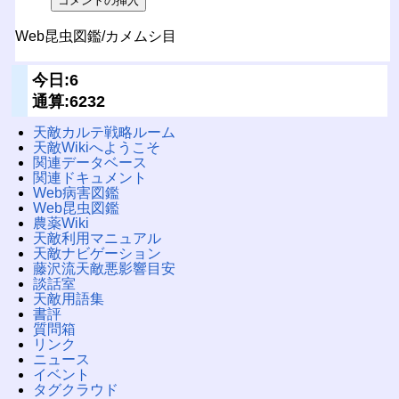
Web昆虫図鑑/カメムシ目
今日:6
通算:6232
天敵カルテ戦略ルーム
天敵Wikiへようこそ
関連データベース
関連ドキュメント
Web病害図鑑
Web昆虫図鑑
農薬Wiki
天敵利用マニュアル
天敵ナビゲーション
藤沢流天敵悪影響目安
談話室
天敵用語集
書評
質問箱
リンク
ニュース
イベント
タグクラウド