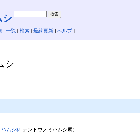
ムシ
規
|
一覧
|
検索
|
最終更新
|
ヘルプ
]
ムシ
（
ハムシ科
テントウノミハムシ属）