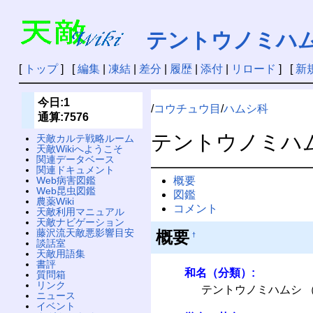
テントウノミハ
[
トップ
] [
編集
|
凍結
|
差分
|
履歴
|
添付
|
リロード
] [
新
今日:1
/
コウチュウ目
/
ハムシ科
通算:7576
テントウノミハ
天敵カルテ戦略ルーム
天敵Wikiへようこそ
関連データベース
関連ドキュメント
概要
Web病害図鑑
Web昆虫図鑑
図鑑
農薬Wiki
コメント
天敵利用マニュアル
天敵ナビゲーション
藤沢流天敵悪影響目安
概要
†
談話室
天敵用語集
書評
和名（分類）:
質問箱
リンク
テントウノミハムシ 
ニュース
イベント