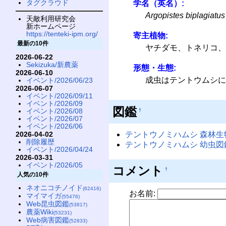
タグクラウド
学名（英名）:
Argopistes biplagiatus
天敵利用研究会
新ホームページ
https://tenteki-ipm.org/
寄主植物:
最新の10件
ヤチダモ、トネリコ、
2026-06-22
Sekizuka/新農薬
形態・生態:
2026-06-10
成虫はテントウムシに
イベント/2026/06/23
2026-06-07
イベント/2026/09/11
イベント/2026/09
図鑑
イベント/2026/08
†
イベント/2026/07
イベント/2026/06
テントウノミハムシ 森林生
2026-04-02
削除履歴
テントウノミハムシ 幼虫図
イベント/2026/04/24
2026-03-31
イベント/2026/05
コメント
†
人気の10件
ネオニコチノイド
(62416)
お名前:
マイマイガ
(55476)
Web昆虫図鑑
(53817)
農薬Wiki
(53231)
Web病害図鑑
(52833)