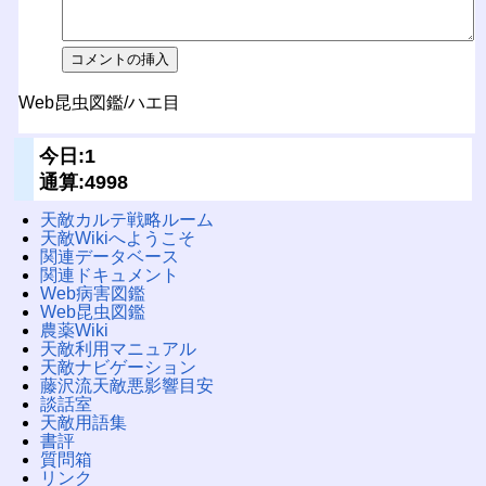
Web昆虫図鑑/ハエ目
今日:1
通算:4998
天敵カルテ戦略ルーム
天敵Wikiへようこそ
関連データベース
関連ドキュメント
Web病害図鑑
Web昆虫図鑑
農薬Wiki
天敵利用マニュアル
天敵ナビゲーション
藤沢流天敵悪影響目安
談話室
天敵用語集
書評
質問箱
リンク