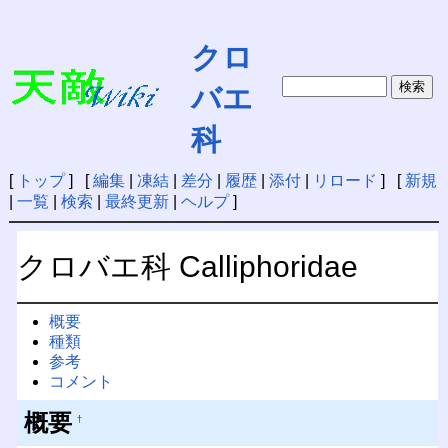
クロ
バエ
科
[
トップ
] [
編集
|
凍結
|
差分
|
履歴
|
添付
|
リロード
] [
新規
|
一覧
|
検索
|
最終更新
|
ヘルプ
]
クロバエ科 Calliphoridae
概要
種類
参考
コメント
概要
†