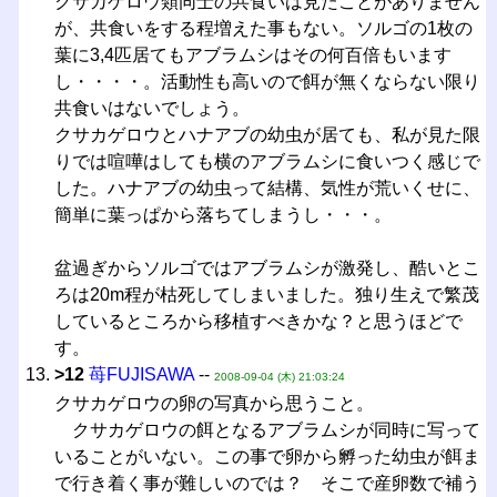
クサカゲロウ類同士の共食いは見たことがありません
が、共食いをする程増えた事もない。ソルゴの1枚の
葉に3,4匹居てもアブラムシはその何百倍もいます
し・・・・。活動性も高いので餌が無くならない限り
共食いはないでしょう。
クサカゲロウとハナアブの幼虫が居ても、私が見た限
りでは喧嘩はしても横のアブラムシに食いつく感じで
した。ハナアブの幼虫って結構、気性が荒いくせに、
簡単に葉っぱから落ちてしまうし・・・。
盆過ぎからソルゴではアブラムシが激発し、酷いとこ
ろは20m程が枯死してしまいました。独り生えで繁茂
しているところから移植すべきかな？と思うほどで
す。
>12
苺FUJISAWA
--
2008-09-04 (木) 21:03:24
クサカゲロウの卵の写真から思うこと。
クサカゲロウの餌となるアブラムシが同時に写って
いることがいない。この事で卵から孵った幼虫が餌ま
で行き着く事が難しいのでは？ そこで産卵数で補う