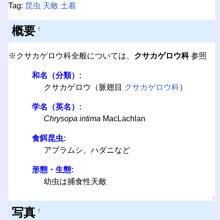
Tag:
昆虫
天敵
土着
概要
†
※クサカゲロウ科全般については、
クサカゲロウ科
参照
和名（分類）:
クサカゲロウ（脈翅目
クサカゲロウ科
）
学名（英名）:
Chrysopa intima
MacLachlan
食餌昆虫:
アブラムシ、ハダニなど
形態・生態:
幼虫は捕食性天敵
↑
写真
†