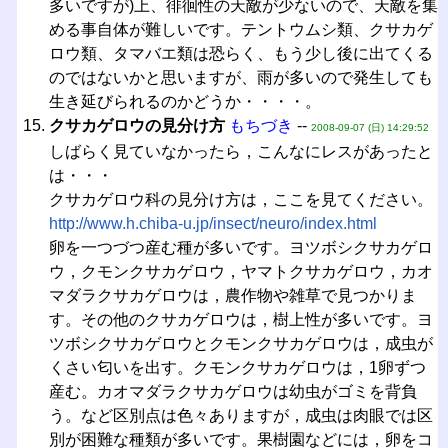
多いですが)上、徘徊性の天敵が少ないので、天敵を集
める事自体が難しいです。テントウムシ類、クサカゲ
ロウ類、タマバエ類は恐らく、もう少し後に出てくる
のではないかと思いますが、雨が多いので発生しても
生き延びられるのかどうか・・・・。
クサカゲロウの見分け方
もちづき
--
2008-09-07 (日) 14:29:52
しばらく見ていなかったら，こんなにレスがあったと
は・・・
クサカゲロウ科の見分け方は，ここを見てください。
http://www.h.chiba-u.jp/insect/neuro/index.html
卵を一つづつ産む種が多いです。ヨツボシクサカゲロ
ウ，クモンクサカゲロウ，ヤマトクサカゲロウ，カオ
マダラクサカゲロウは，農作物や雑草で見つかりま
す。その他のクサカゲロウは，樹上性が多いです。ヨ
ツボシクサカゲロウとクモンクサカゲロウは，成虫が
くさい匂いを出す。クモンクサカゲロウは，1卵ずつ
産む。カオマダラクサカゲロウは幼虫がゴミを背負
う。など区別点は色々ありますが，成虫は肉眼では区
別が困難な種類が多いです。果樹園などには，卵をコ