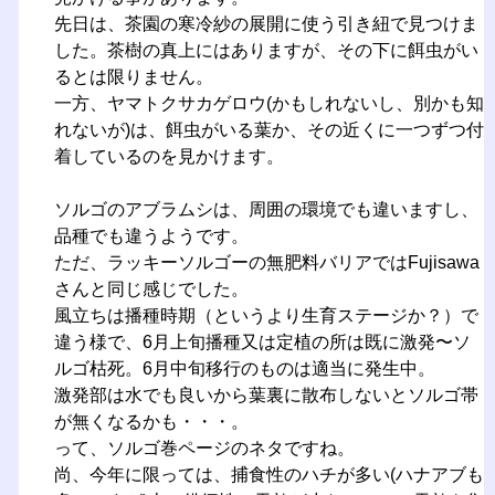
先日は、茶園の寒冷紗の展開に使う引き紐で見つけま
した。茶樹の真上にはありますが、その下に餌虫がい
るとは限りません。
一方、ヤマトクサカゲロウ(かもしれないし、別かも知
れないが)は、餌虫がいる葉か、その近くに一つずつ付
着しているのを見かけます。
ソルゴのアブラムシは、周囲の環境でも違いますし、
品種でも違うようです。
ただ、ラッキーソルゴーの無肥料バリアではFujisawa
さんと同じ感じでした。
風立ちは播種時期（というより生育ステージか？）で
違う様で、6月上旬播種又は定植の所は既に激発〜ソ
ルゴ枯死。6月中旬移行のものは適当に発生中。
激発部は水でも良いから葉裏に散布しないとソルゴ帯
が無くなるかも・・・。
って、ソルゴ巻ページのネタですね。
尚、今年に限っては、捕食性のハチが多い(ハナアブも