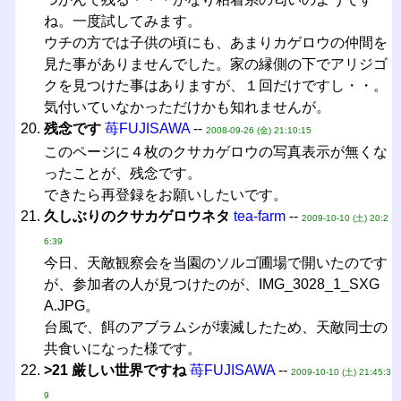
ね。一度試してみます。
ウチの方では子供の頃にも、あまりカゲロウの仲間を
見た事がありませんでした。家の縁側の下でアリジゴ
クを見つけた事はありますが、１回だけですし・・。
気付いていなかっただけかも知れませんが。
残念です
苺FUJISAWA
--
2008-09-26 (金) 21:10:15
このページに４枚のクサカゲロウの写真表示が無くな
ったことが、残念です。
できたら再登録をお願いしたいです。
久しぶりのクサカゲロウネタ
tea-farm
--
2009-10-10 (土) 20:2
6:39
今日、天敵観察会を当園のソルゴ圃場で開いたのです
が、参加者の人が見つけたのが、IMG_3028_1_SXG
A.JPG。
台風で、餌のアブラムシが壊滅したため、天敵同士の
共食いになった様です。
>21 厳しい世界ですね
苺FUJISAWA
--
2009-10-10 (土) 21:45:3
9