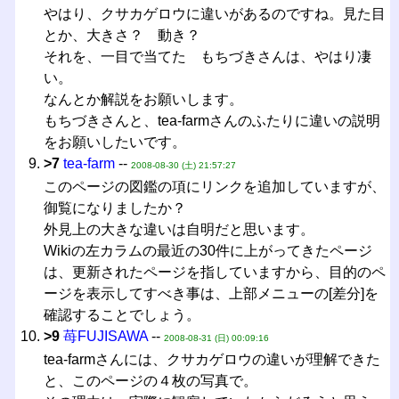
やはり、クサカゲロウに違いがあるのですね。見た目
とか、大きさ？ 動き？
それを、一目で当てた もちづきさんは、やはり凄
い。
なんとか解説をお願いします。
もちづきさんと、tea-farmさんのふたりに違いの説明
をお願いしたいです。
>7
tea-farm
--
2008-08-30 (土) 21:57:27
このページの図鑑の項にリンクを追加していますが、
御覧になりましたか？
外見上の大きな違いは自明だと思います。
Wikiの左カラムの最近の30件に上がってきたページ
は、更新されたページを指していますから、目的のペ
ージを表示してすべき事は、上部メニューの[差分]を
確認することでしょう。
>9
苺FUJISAWA
--
2008-08-31 (日) 00:09:16
tea-farmさんには、クサカゲロウの違いが理解できた
と、このページの４枚の写真で。