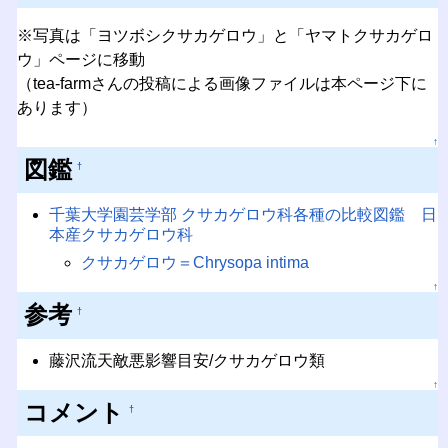
※写真は「ヨツボシクサカゲロウ」と「ヤマトクサカゲロ
ウ」ページに移動
（tea-farmさんの投稿による画像ファイルは本ページ下に
あります）
↑
図鑑
†
千葉大学園芸学部 クサカゲロウ科各種の比較図鑑 日
本産クサカゲロウ科
クサカゲロウ＝Chrysopa intima
↑
参考
†
藤沢流天敵悪影響目安/クサカゲロウ類
↑
コメント
†