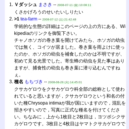
Ｖダッシュ
まさき
--
2008-07-11 (金) 10:08:11
くさかげろうのせいたいしりたい
>1
tea-farm
--
2008-07-12 (土) 21:42:48
学術的な生態の詳細はこのページの上の方にある、Wi
kipediaのリンクを御覧下さい。
チャノホソガの巻き葉を開けてみたら、ホソガの幼虫
では無く、コイツが居ました。巻き葉を雨よけに使っ
たのか、ホソガの幼虫を補食したのかは不明ですが、
初めて見る光景でした。寄生蜂の幼虫を見た事はあり
ますが、捕食性の幼虫も巻き葉に潜り込むんですね
ぇ。
種名
もちづき
--
2008-08-26 (火) 14:45:01
クサカゲロウをクサカゲロウ科全部の総称として使わ
れていると思いますが，クサカゲロウという和名の付
いた種Chrysopa intimaが我が国にいますので，混乱を
招きやすいので，写真に正式な種名を付けてくださ
い。ちなみに，上から1枚目と2枚目は，ヨツボシクサ
カゲロウです。3枚目と4枚目はヤマトクサカゲロウで