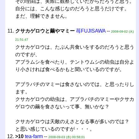
その理由は、実際に観察していたからだろうと思う。
自分には、こんな感じなのだろうと思うだけです。
まだ、理解できません。
クサカゲロウと繭やマミー
苺FUJISAWA
--
2008-09-02 (火)
21:51:47
クサカゲロウは、たぶん共食いをするのだろうと思う
のですが、
アブラムシを食べたり、テントウムシの幼虫は自分よ
り小さければ食べるかもと聞いているのですが。
アブラバチのマミーは食さないのでは、と思ったりし
ます。
クサカゲロウの幼虫は、アブラバチのマミーやクサカ
ゲロウの繭を食さないって事、無いかな？
クサカゲロウは天敵のえさとなる事が多いのでは？
と思い感じているのですが・・・。
>10
tea-farm
--
2008-09-03 (水) 00:58:01