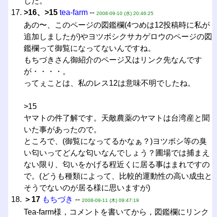
した。
>16、>15
tea-farm
--
2008-09-10 (水) 20:46:25
あの〜、このページの図鑑欄(4つめは12投稿時に私が
追加しましたが)やヨツボシクサカゲロウのページの図
鑑欄って御覧になってないんですね。
もちづきさん御紹介のページ又はリンク先なんです
が・・・・。
ってぇことは、私のレス12は意味不明でしたね。
>15
ヤマトの件了解です。天敵農薬のヤマトは台湾産と聞
いた事があったので。
ところで、(御覧になってるかなぁ？)ヨツボシ等の臭
い匂いってどんな匂いなんでしょう？圃場では捕まえ
ない限り、匂いをかげる程近くに居る事はまれですの
で。(どうも種類によって、比較的運動性の高い成虫と
そうでないのが居る様に思いますが)
＞17
もちづき
--
2008-09-11 (木) 09:47:19
Tea-farm様，コメントを書いてから，図鑑欄にリンク