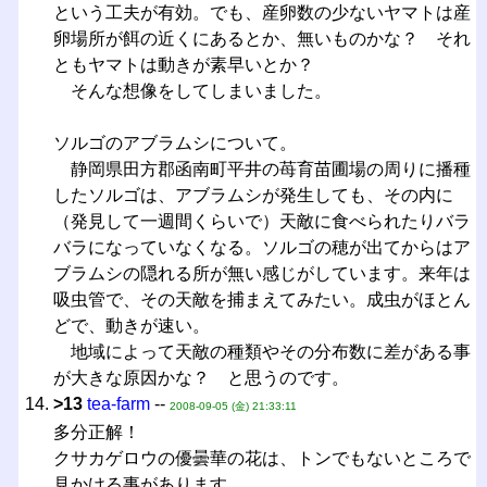
という工夫が有効。でも、産卵数の少ないヤマトは産
卵場所が餌の近くにあるとか、無いものかな？ それ
ともヤマトは動きが素早いとか？
そんな想像をしてしまいました。
ソルゴのアブラムシについて。
静岡県田方郡函南町平井の苺育苗圃場の周りに播種
したソルゴは、アブラムシが発生しても、その内に
（発見して一週間くらいで）天敵に食べられたりバラ
バラになっていなくなる。ソルゴの穂が出てからはア
ブラムシの隠れる所が無い感じがしています。来年は
吸虫管で、その天敵を捕まえてみたい。成虫がほとん
どで、動きが速い。
地域によって天敵の種類やその分布数に差がある事
が大きな原因かな？ と思うのです。
>13
tea-farm
--
2008-09-05 (金) 21:33:11
多分正解！
クサカゲロウの優曇華の花は、トンでもないところで
見かける事があります。