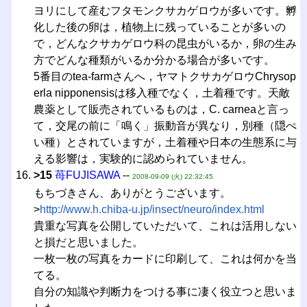
ヨリにして産むフタモンクサカゲロウが多いです。孵
化した後の卵は，植物上に残っていることが多いの
で，どんなクサカゲロウ科の昆虫がいるか，卵の生み
方でどんな種類がいるか分かる場合が多いです。
5番目のtea-farmさんへ，ヤマトクサカゲロウChrysop
erla nipponensisは移入種でなく，土着種です。天敵
農薬として販売されているものは，C. carneaと言っ
て，交尾の前に「鳴く」振動音が異なり，別種（隠ぺ
い種）とされていますが，土着種や日本の生態系に与
える影響は，実験的に認められていません。
>15
苺FUJISAWA
--
2008-09-09 (火) 22:32:45
もちづきさん、ありがとうございます。
>
http://www.h.chiba-u.jp/insect/neuro/index.html
貴重な写真を公開していただいて、これは活用しない
と損だと思いました。
一枚一枚の写真をカードに印刷して、これは何かを当
てる。
自分の知識や判断力をつける事に凄く役立つと思いま