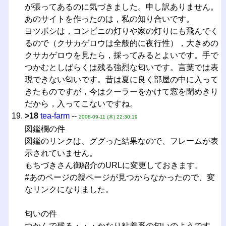
が張ってあるのに気づきました。申し訳ありません。
あのサイトを作ったのは，私の知り合いです。
ヨツボシは，コンビニの灯りや家の灯りにも飛んでく
るので（クサカゲロウは全般的に夜行性），大きめの
クサカゲロウを見たら，採ってみるとよいです。手で
つかむとしばらくは残る強烈な匂いです。言葉では表
現できない匂いです。昔は夏に良く部屋の中に入って
きたものですが，今はクーラーをかけて窓を閉めきり
だから，入ってこないですね。
>18
tea-farm
--
2008-09-11 (木) 22:30:19
図鑑欄の件
図鑑のリンクは、ググった結果なので、フレームが表
示されていません。
もちづきさん御紹介のURLに変更しておきます。
#あのページの親ページが見つからなかったので、変
なリンクになりました。
匂いの件
つかんで残る・・・かなり粘着系の匂いのようです