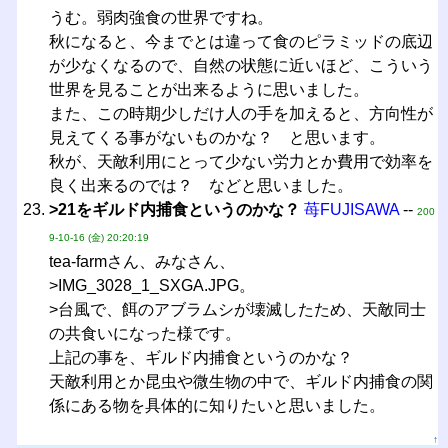
うむ。弱肉強食の世界ですね。
秋になると、今までとは違って食のピラミッドの底辺
が少なくなるので、自然の状態に近いほど、こういう
世界を見ることが出来るように思いました。
また、この時期少しだけ人の手を加えると、方向性が
見えてくる事がないものかな？ と思います。
秋が、天敵利用にとって少ない労力とか費用で効率を
良く出来るのでは？ などと思いました。
>21をギルド内捕食というのかな？
苺FUJISAWA
--
200
9-10-16 (金) 20:20:19
tea-farmさん、みなさん、
>IMG_3028_1_SXGA.JPG。
>台風で、餌のアブラムシが壊滅したため、天敵同士
の共食いになった様です。
上記の事を、ギルド内捕食というのかな？
天敵利用とか昆虫や微生物の中で、ギルド内捕食の関
係にある物を具体的に知りたいと思いました。
↑