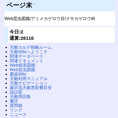
ページ末
†
Web昆虫図鑑/アミメカゲロウ目/クサカゲロウ科
今日:2
通算:26116
天敵カルテ戦略ルーム
天敵Wikiへようこそ
関連データベース
関連ドキュメント
Web病害図鑑
Web昆虫図鑑
農薬Wiki
天敵利用マニュアル
天敵ナビゲーション
藤沢流天敵悪影響目安
談話室
天敵用語集
書評
質問箱
リンク
ニュース