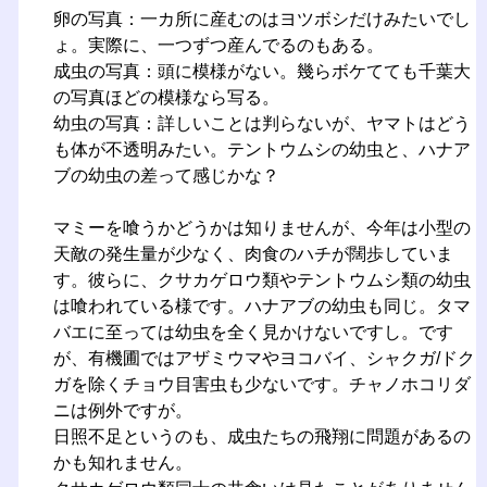
卵の写真：一カ所に産むのはヨツボシだけみたいでし
ょ。実際に、一つずつ産んでるのもある。
成虫の写真：頭に模様がない。幾らボケてても千葉大
の写真ほどの模様なら写る。
幼虫の写真：詳しいことは判らないが、ヤマトはどう
も体が不透明みたい。テントウムシの幼虫と、ハナア
ブの幼虫の差って感じかな？
マミーを喰うかどうかは知りませんが、今年は小型の
天敵の発生量が少なく、肉食のハチが闊歩していま
す。彼らに、クサカゲロウ類やテントウムシ類の幼虫
は喰われている様です。ハナアブの幼虫も同じ。タマ
バエに至っては幼虫を全く見かけないですし。です
が、有機圃ではアザミウマやヨコバイ、シャクガ/ドク
ガを除くチョウ目害虫も少ないです。チャノホコリダ
ニは例外ですが。
日照不足というのも、成虫たちの飛翔に問題があるの
かも知れません。