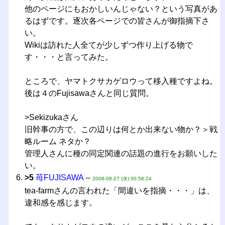
他のページにもおかしいんじゃない？という写真があ
るはずです。逐次各ページでの皆さんが御指摘下さ
い。
Wikiは訪れた人全てが少しずつ作り上げる物で
す・・・と言ってみた。
ところで、ヤマトクサカゲロウって移入種ですよね。
後は４のFujisawaさんと同じ質問。
>Sekizukaさん
旧幹事の方で、この辺りは何とか出来ない物か？＞戦
略ルーム ネタか？
管理人さんに種の同定関連の話題の進行をお願いした
い。
>5
苺FUJISAWA
--
2008-08-27 (水) 00:58:24
tea-farmさんの言われた「間違いを指摘・・・」は、
違和感を感じます。