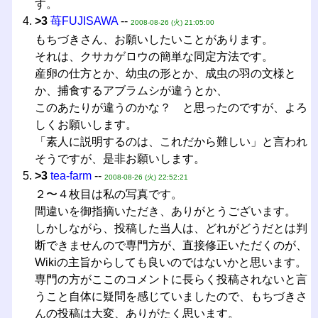
す。
>3
苺FUJISAWA
--
2008-08-26 (火) 21:05:00
もちづきさん、お願いしたいことがあります。
それは、クサカゲロウの簡単な同定方法です。
産卵の仕方とか、幼虫の形とか、成虫の羽の文様と
か、捕食するアブラムシが違うとか、
このあたりが違うのかな？ と思ったのですが、よろ
しくお願いします。
「素人に説明するのは、これだから難しい」と言われ
そうですが、是非お願いします。
>3
tea-farm
--
2008-08-26 (火) 22:52:21
２〜４枚目は私の写真です。
間違いを御指摘いただき、ありがとうございます。
しかしながら、投稿した当人は、どれがどうだとは判
断できませんので専門方が、直接修正いただくのが、
Wikiの主旨からしても良いのではないかと思います。
専門の方がここのコメントに長らく投稿されないと言
うこと自体に疑問を感じていましたので、もちづきさ
んの投稿は大変、ありがたく思います。