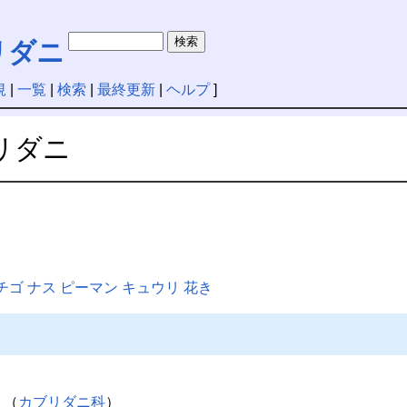
リダニ
規
|
一覧
|
検索
|
最終更新
|
ヘルプ
]
リダニ
チゴ
ナス
ピーマン
キュウリ
花き
 （
カブリダニ科
）