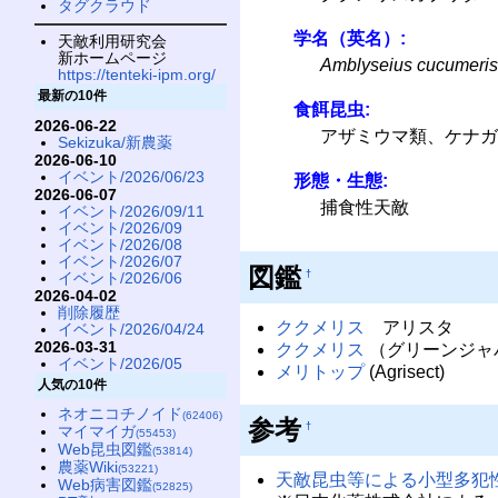
タグクラウド
学名（英名）:
天敵利用研究会
新ホームページ
Amblyseius cucumeris
https://tenteki-ipm.org/
最新の10件
食餌昆虫:
2026-06-22
アザミウマ類、ケナガ
Sekizuka/新農薬
2026-06-10
イベント/2026/06/23
形態・生態:
2026-06-07
捕食性天敵
イベント/2026/09/11
イベント/2026/09
イベント/2026/08
イベント/2026/07
図鑑
†
イベント/2026/06
2026-04-02
削除履歴
ククメリス
アリスタ
イベント/2026/04/24
2026-03-31
ククメリス
（グリーンジャ
イベント/2026/05
メリトップ
(Agrisect)
人気の10件
ネオニコチノイド
(62406)
参考
†
マイマイガ
(55453)
Web昆虫図鑑
(53814)
農薬Wiki
(53221)
天敵昆虫等による小型多犯
Web病害図鑑
(52825)