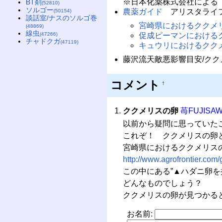
※日本化薬株式会社による
BT剤
(52810)
ソルゴー
農薬ガイド
アリスタライ
(50154)
談話室/ナスのソルゴ巻
宮崎県におけるククメ
(48869)
線虫
(47266)
促成ピーマンにおける
チャドクガ
(47119)
キュウリにおけるクク
藤沢流天敵悪影響目安/ク
コメント
†
ククメリスの卵
苺FUJISA
以前から疑問に思っていた
これぞ！ ククメリスの卵
宮崎県におけるククメリスの利
http://www.agrofrontier.com
この中にある”▲ハダニ卵
どんなものでしょう？
ククメリスの卵が見つかる
お名前: