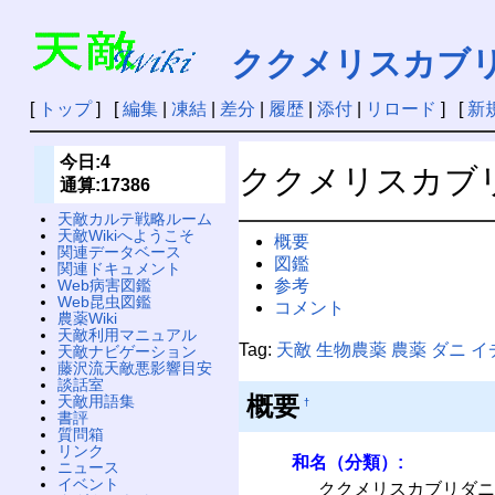
ククメリスカブ
[
トップ
] [
編集
|
凍結
|
差分
|
履歴
|
添付
|
リロード
] [
新
今日:4
ククメリスカブ
通算:17386
天敵カルテ戦略ルーム
天敵Wikiへようこそ
概要
関連データベース
図鑑
関連ドキュメント
参考
Web病害図鑑
Web昆虫図鑑
コメント
農薬Wiki
天敵利用マニュアル
Tag:
天敵
生物農薬
農薬
ダニ
イ
天敵ナビゲーション
藤沢流天敵悪影響目安
談話室
概要
天敵用語集
†
書評
質問箱
リンク
和名（分類）:
ニュース
イベント
ククメリスカブリダニ