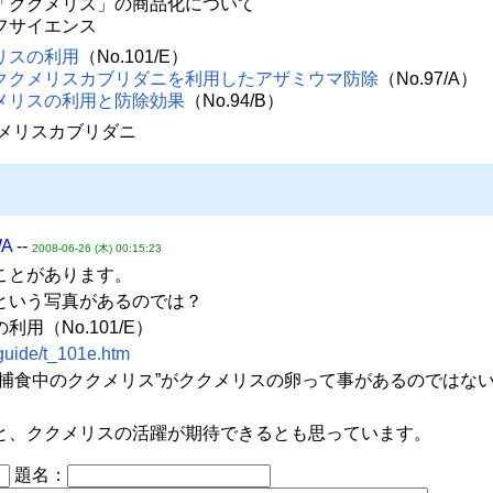
「ククメリス」の商品化について
フサイエンス
リスの利用
（No.101/E）
ククメリスカブリダニを利用したアザミウマ防除
（No.97/A）
メリスの利用と防除効果
（No.94/B）
クメリスカブリダニ
WA
--
2008-06-26 (木) 00:15:23
ことがあります。
という写真があるのでは？
用（No.101/E）
/guide/t_101e.htm
を捕食中のククメリス”がククメリスの卵って事があるのではな
と、ククメリスの活躍が期待できるとも思っています。
題名：