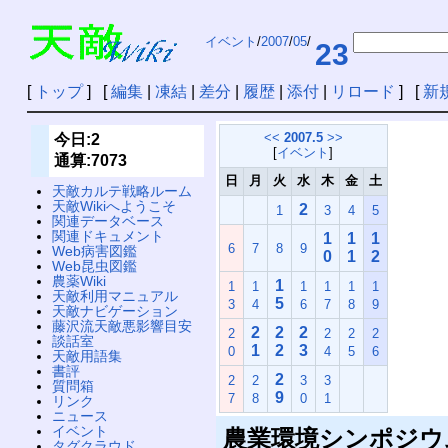
イベント
/
2007
/
05
/
23
[
トップ
] [
編集
|
凍結
|
差分
|
履歴
|
添付
|
リロード
] [
新
<<
2007.5
>>
今日:2
[
イベント
]
通算:7073
日
月
火
水
木
金
土
天敵カルテ戦略ルーム
天敵Wikiへようこそ
2
1
3
4
5
関連データベース
関連ドキュメント
1
1
1
6
7
8
9
Web病害図鑑
0
1
2
Web昆虫図鑑
農薬Wiki
1
1
1
1
1
1
1
天敵利用マニュアル
5
3
4
6
7
8
9
天敵ナビゲーション
藤沢流天敵悪影響目安
2
2
2
2
2
2
2
談話室
1
2
3
0
4
5
6
天敵用語集
書評
2
2
2
3
3
質問箱
9
7
8
0
1
リンク
ニュース
イベント
農業環境シンポジウ
タグクラウド