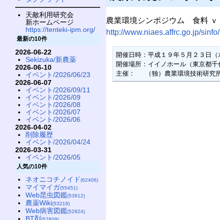
天敵利用研究会
農業環境シンポジウム 食料 ｖ
新ホームページ
https://tenteki-ipm.org/
http://www.niaes.affrc.go.jp/sin
最新の10件
2026-06-22
開催日時：平成１９年５月２３日（
Sekizuka/新農薬
開催場所：イイノホール（東京都千代
2026-06-10
主催：　 （独）農業環境技術研究
イベント/2026/06/23
2026-06-07
イベント/2026/09/11
イベント/2026/09
イベント/2026/08
イベント/2026/07
イベント/2026/06
2026-04-02
削除履歴
イベント/2026/04/24
2026-03-31
イベント/2026/05
人気の10件
ネオニコチノイド
(62406)
マイマイガ
(55451)
Web昆虫図鑑
(53812)
農薬Wiki
(53219)
Web病害図鑑
(52824)
BT剤
(52809)