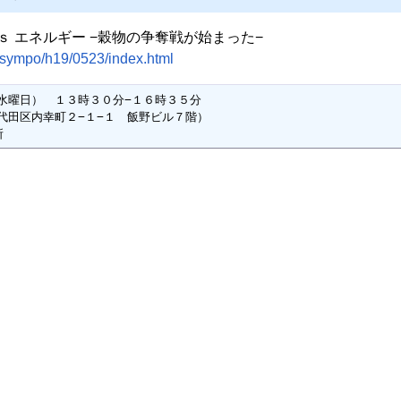
ｓ エネルギー −穀物の争奪戦が始まった−
fo/sympo/h19/0523/index.html
水曜日）　１３時３０分−１６時３５分

田区内幸町２−１−１　飯野ビル７階）

所