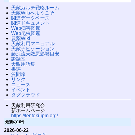
天敵カルテ戦略ルーム
天敵Wikiへようこそ
関連データベース
関連ドキュメント
Web病害図鑑
Web昆虫図鑑
農薬Wiki
天敵利用マニュアル
天敵ナビゲーション
藤沢流天敵悪影響目安
談話室
天敵用語集
書評
質問箱
リンク
ニュース
イベント
タグクラウド
天敵利用研究会
新ホームページ
https://tenteki-ipm.org/
最新の10件
2026-06-22