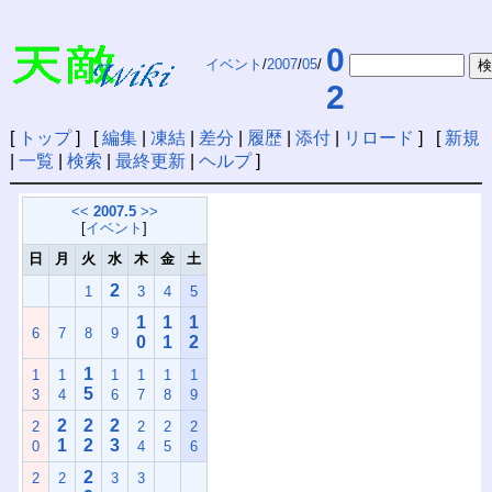
0
イベント
/
2007
/
05
/
2
[
トップ
] [
編集
|
凍結
|
差分
|
履歴
|
添付
|
リロード
] [
新規
|
一覧
|
検索
|
最終更新
|
ヘルプ
]
<<
2007.5
>>
[
イベント
]
日
月
火
水
木
金
土
2
1
3
4
5
1
1
1
6
7
8
9
0
1
2
1
1
1
1
1
1
1
5
3
4
6
7
8
9
2
2
2
2
2
2
2
1
2
3
0
4
5
6
2
2
2
3
3