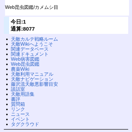
Web昆虫図鑑/カメムシ目
今日:1
通算:8077
天敵カルテ戦略ルーム
天敵Wikiへようこそ
関連データベース
関連ドキュメント
Web病害図鑑
Web昆虫図鑑
農薬Wiki
天敵利用マニュアル
天敵ナビゲーション
藤沢流天敵悪影響目安
談話室
天敵用語集
書評
質問箱
リンク
ニュース
イベント
タグクラウド