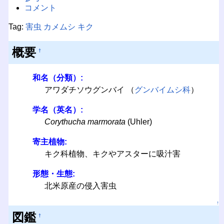
コメント
Tag:
害虫
カメムシ
キク
概要
†
和名（分類）:
アワダチソウグンバイ （
グンバイムシ科
）
学名（英名）:
Corythucha marmorata
(Uhler)
寄主植物:
キク科植物、キクやアスターに吸汁害
形態・生態:
北米原産の侵入害虫
↑
図鑑
†