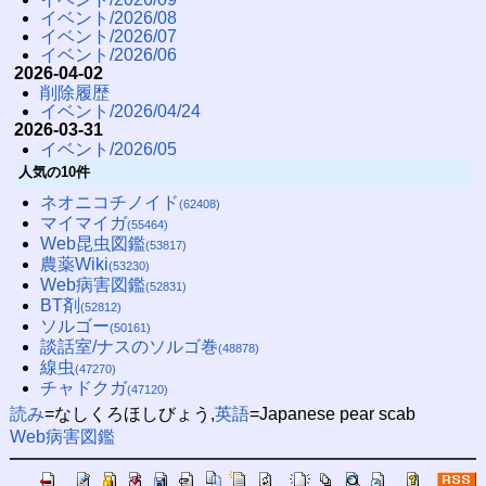
イベント/2026/08
イベント/2026/07
イベント/2026/06
2026-04-02
削除履歴
イベント/2026/04/24
2026-03-31
イベント/2026/05
人気の10件
ネオニコチノイド
(62408)
マイマイガ
(55464)
Web昆虫図鑑
(53817)
農薬Wiki
(53230)
Web病害図鑑
(52831)
BT剤
(52812)
ソルゴー
(50161)
談話室/ナスのソルゴ巻
(48878)
線虫
(47270)
チャドクガ
(47120)
読み
=なしくろほしびょう,
英語
=Japanese pear scab
Web病害図鑑