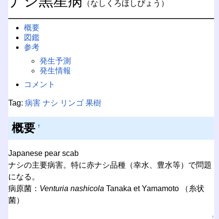
ナシ黒星病
（なしくろほしびょう）
概要
図鑑
参考
発生予測
発生情報
コメント
Tag:
病害
ナシ
リンゴ
果樹
概要
†
Japanese pear scab
ナシの主要病害。特に赤ナシ品種（幸水、豊水等）で問題
になる。
病原菌：
Venturia nashicola
Tanaka et Yamamoto （糸状
菌）
↑