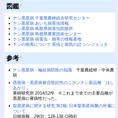
図鑑
†
ナシ黒星病 千葉県農林総合研究センター
ナシ黒星病 あいち病害虫情報
ナシ黒星病 鳥取県病害虫防除所
ナシ黒星病 島根県農業技術センター
ナシ黒星病 病害虫・雑草の情報基地
ナシの病害について 害虫と病気の話 シンジェンタ
↑
参考
†
ナシ黒星病・輪紋病防除の知識
千葉農総研・中央農
研
黒斑病・黒星病複合抵抗性のニホンナシ新品種「ほし
あかり」
果樹研究所 2014/12/9 ※これまで全ての主要品種が
黒星病に罹病性だった。
梨黒星病に関する研究 第2報: 日本梨黒星病菌の所属に
ついて
日植病報．29(3)：128-136 (1964)