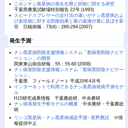
ニホンナシ黒星病の発生生態と防除に関する研究
千葉県農業試験場特別報告 22号 (1993)
スピードスプレヤーの走行法の違いがナシ黒星病およ
び炭疽病に対する防除効果と葉の薬液付着に及ぼす影
響
日植病報．73(4)：289-294 (2007)
↑
発生予測
†
ナシ黒星病防除支援情報システム「梨病害防除ナビゲ
ーション」の開発
関東東山病虫研報．55：55-60 (2008)
ナシ病害防除支援情報システム「梨病害防除ナビゲー
ション」
千葉県 フィールドノート 平成20年4月号
インターネットで利用できるナシ黒星病発病予測モデ
ル
H15研究成果情報 千葉農総研、中央農研
ナシ病害発生予察モデルの概要
中央農研・千葉農総
研
リンゴ黒星病・ナシ黒星病感染予測 - 長野農試
※情
報提供中止