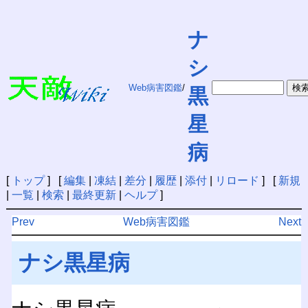
ナ
シ
Web病害図鑑
/
黒
星
病
[
トップ
] [
編集
|
凍結
|
差分
|
履歴
|
添付
|
リロード
] [
新規
|
一覧
|
検索
|
最終更新
|
ヘルプ
]
Prev
Web病害図鑑
Next
ナシ黒星病