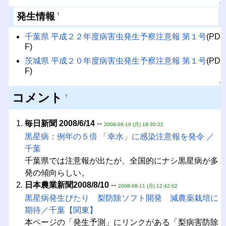
↑
発生情報
†
千葉県 平成２２年度病害虫発生予察注意報 第１号
(PD
F)
茨城県 平成２０年度病害虫発生予察注意報 第１号
(PD
F)
↑
コメント
†
毎日新聞 2008/6/14
--
2008-06-16 (月) 18:30:22
黒星病：例年の５倍 「幸水」に感染注意報を発令 ／
千葉
千葉県では注意報が出たが、全国的にナシ黒星病が多
発の傾向らしい。
日本農業新聞2008/8/10
--
2008-08-11 (月) 12:42:02
黒星病発生ぴたり 梨防除ソフト開発 減農薬栽培に
期待／千葉【関東】
本ページの「発生予測」にリンクがある「梨病害防除