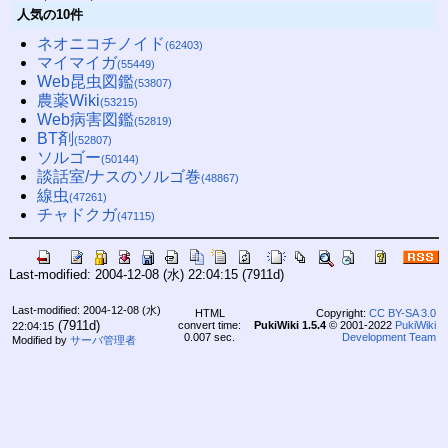
人気の10件
ネオニコチノイド
(62403)
マイマイガ
(55449)
Web昆虫図鑑
(53807)
農薬Wiki
(53215)
Web病害図鑑
(52819)
BT剤
(52807)
ソルゴー
(50144)
談話室/ナスのソルゴ巻
(48867)
線虫
(47261)
チャドクガ
(47115)
Last-modified: 2004-12-08 (水) 22:04:15
(7911d)
Last-modified: 2004-12-08 (水)
HTML
Copyright:
CC BY-SA 3.0
(7911d)
convert time:
PukiWiki 1.5.4
© 2001-2022
PukiWiki
22:04:15
0.007 sec.
Development Team
Modified by
サーバ管理者