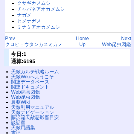
クサギカメムシ
チャバネアオカメムシ
ナガメ
ヒメナガメ
ミナミアオカメムシ
Prev
Home
Next
クロヒョウタンカスミカメ
Up
Web昆虫図鑑
今日:1
通算:6195
天敵カルテ戦略ルーム
天敵Wikiへようこそ
関連データベース
関連ドキュメント
Web病害図鑑
Web昆虫図鑑
農薬Wiki
天敵利用マニュアル
天敵ナビゲーション
藤沢流天敵悪影響目安
談話室
天敵用語集
書評