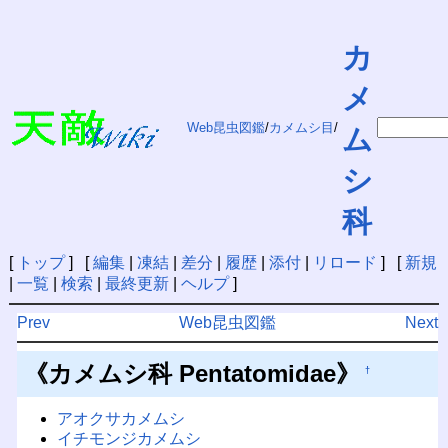
カ
メ
Web昆虫図鑑
/
カメムシ目
/
ム
シ
科
[
トップ
] [
編集
|
凍結
|
差分
|
履歴
|
添付
|
リロード
] [
新規
|
一覧
|
検索
|
最終更新
|
ヘルプ
]
Prev
Web昆虫図鑑
Next
《カメムシ科 Pentatomidae》
†
アオクサカメムシ
イチモンジカメムシ