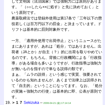
して文明国（法治国家）では強制力には原則がありま
す。「（○○したら××に処す）と先に決めておく」と
いう原則です。
農薬取締法では登録外使用は第17条で「三年以下の懲
役若しくは百万円以下の罰金」と決まっています。ド
リフトは基本的に罰則対象外です。
一方、「適用外使用で出荷停止」というニュースがた
まにありますが、あれは「処分」ではありません。出
荷者（JAとか）が自主（？）的に出荷を取りやめてい
るのです。もちろん、背後に行政機関による「行政指
導」がある場合も多いようですが、行政指導は強制力
が無いものを指すので単なる説得の類です。
まぁ、「ムラの説得」という感じで実質、強要されて
いるのかも知れませんが、あくまで法律上は説得され
て「自主的」ということになってます。 なお、「処分
の実施＝強制力の行使」は基本的に即、公表が原則で
す。
＞１７
Sekizuka
--
2006-04-21 (金) 17:14:14