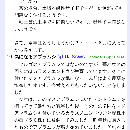
ですから。
・茶の場合、土壌が酸性サイドですが、pH=5位でも
問題なく伸びるようです。
粘土質の土壌でも問題ないですし、砂地でも問題な
いようです。
さて、今年はどうしようかな？・・・・６月に入って
から考えます。
気になるアブラムシ
苺FUJISAWA
--
2006-04-17 (月) 17:24:24
ソルゴのアブラムシではないのですが、苺ハウスの
回りにはカラスノエンドウが生育しています。そこに
付いたマメアブラムシが気になって以前はよく農薬を
散布した物です。今考えるともったいないことをしま
した。
今年は、このマメアブラムシにいたテントウムシを
捕ってきて娘たちと観察した後、その中の７匹をマメ
アブラムシも付いているカラスノエンドウごと親株用
の苺（５０株）に放飼してみました。昨年秋に購入し
たものでアブラムシが増え始めていました。それが１