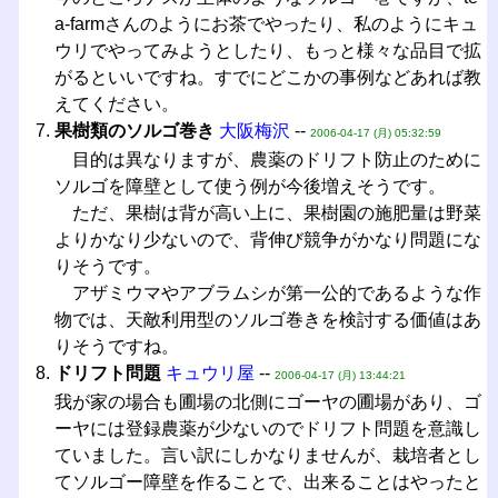
a-farmさんのようにお茶でやったり、私のようにキュ
ウリでやってみようとしたり、もっと様々な品目で拡
がるといいですね。すでにどこかの事例などあれば教
えてください。
果樹類のソルゴ巻き
大阪梅沢
--
2006-04-17 (月) 05:32:59
目的は異なりますが、農薬のドリフト防止のために
ソルゴを障壁として使う例が今後増えそうです。
ただ、果樹は背が高い上に、果樹園の施肥量は野菜
よりかなり少ないので、背伸び競争がかなり問題にな
りそうです。
アザミウマやアブラムシが第一公的であるような作
物では、天敵利用型のソルゴ巻きを検討する価値はあ
りそうですね。
ドリフト問題
キュウリ屋
--
2006-04-17 (月) 13:44:21
我が家の場合も圃場の北側にゴーヤの圃場があり、ゴ
ーヤには登録農薬が少ないのでドリフト問題を意識し
ていました。言い訳にしかなりませんが、栽培者とし
てソルゴー障壁を作ることで、出来ることはやったと