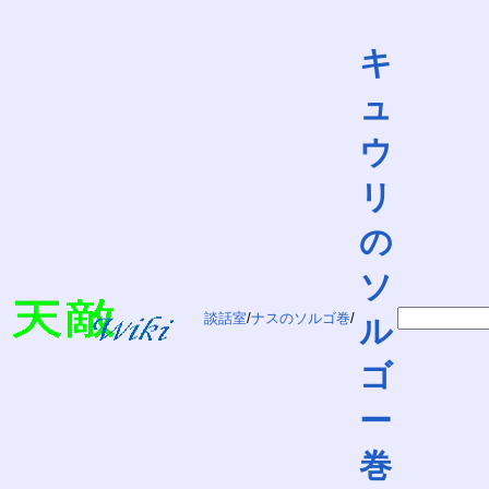
キ
ュ
ウ
リ
の
ソ
談話室
/
ナスのソルゴ巻
/
ル
ゴ
ー
巻