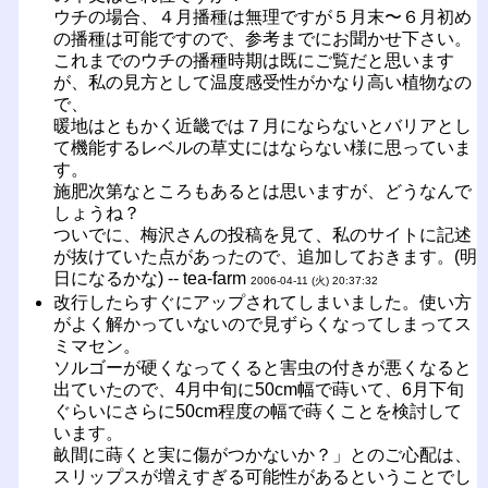
ウチの場合、４月播種は無理ですが５月末〜６月初め
の播種は可能ですので、参考までにお聞かせ下さい。
これまでのウチの播種時期は既にご覧だと思います
が、私の見方として温度感受性がかなり高い植物なの
で、
暖地はともかく近畿では７月にならないとバリアとし
て機能するレベルの草丈にはならない様に思っていま
す。
施肥次第なところもあるとは思いますが、どうなんで
しょうね？
ついでに、梅沢さんの投稿を見て、私のサイトに記述
が抜けていた点があったので、追加しておきます。(明
日になるかな) -- tea-farm
2006-04-11 (火) 20:37:32
改行したらすぐにアップされてしまいました。使い方
がよく解かっていないので見ずらくなってしまってス
ミマセン。
ソルゴーが硬くなってくると害虫の付きが悪くなると
出ていたので、4月中旬に50cm幅で蒔いて、6月下旬
ぐらいにさらに50cm程度の幅で蒔くことを検討して
います。
畝間に蒔くと実に傷がつかないか？」とのご心配は、
スリップスが増えすぎる可能性があるということでし