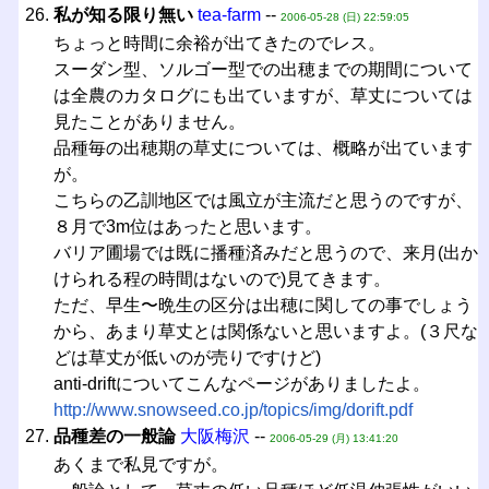
私が知る限り無い
tea-farm
--
2006-05-28 (日) 22:59:05
ちょっと時間に余裕が出てきたのでレス。
スーダン型、ソルゴー型での出穂までの期間について
は全農のカタログにも出ていますが、草丈については
見たことがありません。
品種毎の出穂期の草丈については、概略が出ています
が。
こちらの乙訓地区では風立が主流だと思うのですが、
８月で3m位はあったと思います。
バリア圃場では既に播種済みだと思うので、来月(出か
けられる程の時間はないので)見てきます。
ただ、早生〜晩生の区分は出穂に関しての事でしょう
から、あまり草丈とは関係ないと思いますよ。(３尺な
どは草丈が低いのが売りですけど)
anti-driftについてこんなページがありましたよ。
http://www.snowseed.co.jp/topics/img/dorift.pdf
品種差の一般論
大阪梅沢
--
2006-05-29 (月) 13:41:20
あくまで私見ですが。