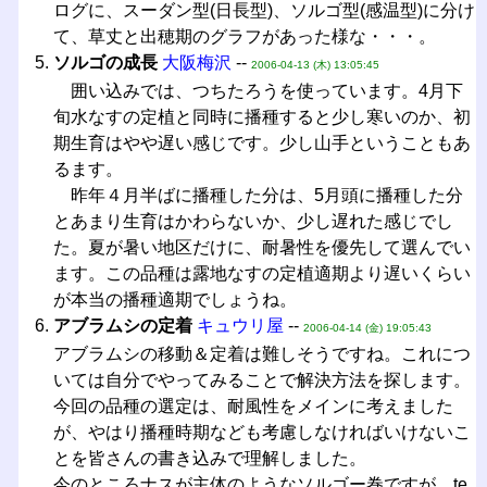
ログに、スーダン型(日長型)、ソルゴ型(感温型)に分け
て、草丈と出穂期のグラフがあった様な・・・。
ソルゴの成長
大阪梅沢
--
2006-04-13 (木) 13:05:45
囲い込みでは、つちたろうを使っています。4月下
旬水なすの定植と同時に播種すると少し寒いのか、初
期生育はやや遅い感じです。少し山手ということもあ
るます。
昨年４月半ばに播種した分は、5月頭に播種した分
とあまり生育はかわらないか、少し遅れた感じでし
た。夏が暑い地区だけに、耐暑性を優先して選んでい
ます。この品種は露地なすの定植適期より遅いくらい
が本当の播種適期でしょうね。
アブラムシの定着
キュウリ屋
--
2006-04-14 (金) 19:05:43
アブラムシの移動＆定着は難しそうですね。これにつ
いては自分でやってみることで解決方法を探します。
今回の品種の選定は、耐風性をメインに考えました
が、やはり播種時期なども考慮しなければいけないこ
とを皆さんの書き込みで理解しました。
今のところナスが主体のようなソルゴー巻ですが、te