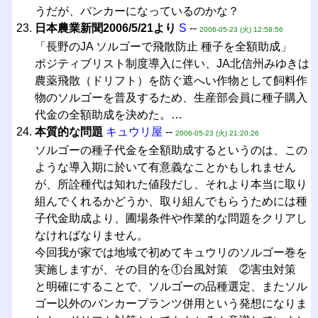
うだが、バンカーになっているのかな？
日本農業新聞2006/5/21より
S
--
2006-05-23 (火) 12:58:56
「長野のJA ソルゴーで飛散防止 種子を全額助成」
ポジティブリスト制度導入に伴い、JA北信州みゆきは
農薬飛散（ドリフト）を防ぐ遮へい作物として飼料作
物のソルゴーを普及するため、生産部会員に種子購入
代金の全額助成を決めた。…
本質的な問題
キュウリ屋
--
2006-05-23 (火) 21:20:26
ソルゴーの種子代金を全額助成するというのは、この
ような導入期に於いて有意義なことかもしれません
が、所詮種代は知れた値段だし、それより本当に取り
組んでくれるかどうか、取り組んでもらうためには種
子代金助成より、圃場条件や作業的な問題をクリアし
なければなりません。
今回我が家では地域で初めてキュウリのソルゴー巻を
実施しますが、その目的を①台風対策 ②害虫対策
と明確にすることで、ソルゴーの品種選定、またソル
ゴー以外のバンカープランツ併用という発想になりま