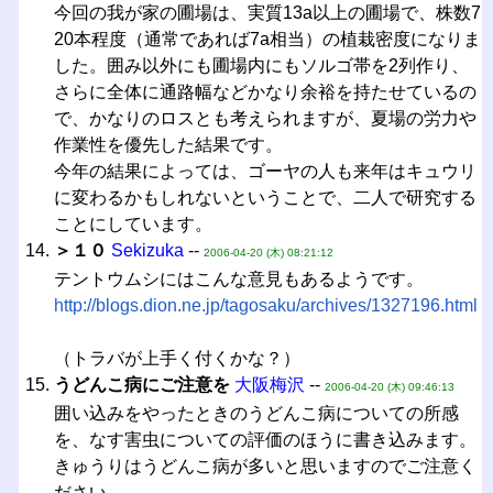
今回の我が家の圃場は、実質13a以上の圃場で、株数7
20本程度（通常であれば7a相当）の植栽密度になりま
した。囲み以外にも圃場内にもソルゴ帯を2列作り、
さらに全体に通路幅などかなり余裕を持たせているの
で、かなりのロスとも考えられますが、夏場の労力や
作業性を優先した結果です。
今年の結果によっては、ゴーヤの人も来年はキュウリ
に変わるかもしれないということで、二人で研究する
ことにしています。
＞１０
Sekizuka
--
2006-04-20 (木) 08:21:12
テントウムシにはこんな意見もあるようです。
http://blogs.dion.ne.jp/tagosaku/archives/1327196.html
（トラバが上手く付くかな？）
うどんこ病にご注意を
大阪梅沢
--
2006-04-20 (木) 09:46:13
囲い込みをやったときのうどんこ病についての所感
を、なす害虫についての評価のほうに書き込みます。
きゅうりはうどんこ病が多いと思いますのでご注意く
ださい。