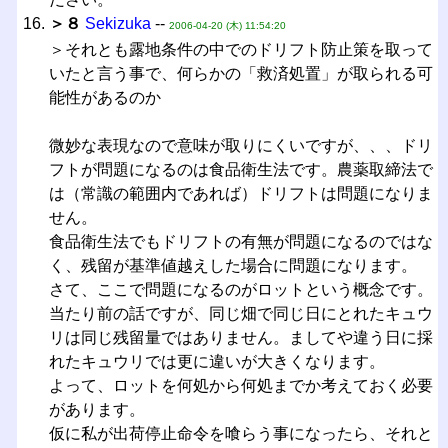
＞８
Sekizuka
--
2006-04-20 (木) 11:54:20
＞それとも露地条件の中でのドリフト防止策を取って
いたと言う事で、何らかの「救済処置」が取られる可
能性があるのか
微妙な表現なので意味が取りにくいですが、、、ドリ
フトが問題になるのは食品衛生法です。農薬取締法で
は（常識の範囲内であれば）ドリフトは問題になりま
せん。
食品衛生法でもドリフトの有無が問題になるのではな
く、残留が基準値越えした場合に問題になります。
さて、ここで問題になるのがロットという概念です。
当たり前の話ですが、同じ畑で同じ日にとれたキュウ
リは同じ残留量ではありません。ましてや違う日に採
れたキュウリでは更に違いが大きくなります。
よって、ロットを何処から何処までか考えておく必要
があります。
仮に私が出荷停止命令を喰らう事になったら、それと