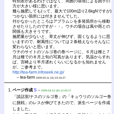
特別差があるわけではなく、周囲の環境による因子の
方が大きい様に思います。
幾ら施肥しても(って、最大で100m辺り2.6kgNですが)
つかない箇所には付きませんでした。
付かなかったところはアブラムシを多発箇所から移動
させたりしたのですが・・。ウチの場合は風や雨との
関係も大きそうです。
施肥量が少ないと、草丈が伸びず、固くなるように思
いますので、耐風性については２条植えならそんなに
変わらないと思います。
ウチのサイトのソルゴ巻の巻ページに、６月は種と７
月は種での８月上旬の写真があります。気温からすれ
ば、宮崎より半月遅れくらいになるかも知れません
が、ご参考まで。
http://tea-farm.infoseek.ne.jp/
-- tea-farm
2006-04-11 (火) 23:16:27
ページ作成
S
--
2006-04-12 (水) 12:40:17
「談話室/ナスのソルゴ巻」の「キュウリのソルゴー巻
に挑戦」のレスが伸びてきたので、派生ページを作成
しました。