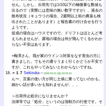
せん。しかし、出荷先では1/10以下の極微量な数値も
出るので（実際には意味の無い数字ですが）、過去の
散布状況（キュウリの場合、2週間以上前の農薬も検
出されたことがあります）と報告書の付け合せを行う
ようです。
促成の場合はハウスですので、ドリフトはほとんど考
えられませんが、露地の場合は何が飛んでくるかわか
らない不安はあります。
>梅澤さん、我が家のウドンコ対策をなす害虫の方に
書きました。でもその通りうまく行くかどうか不安で
すが、これもやってみないとわからないですね。
＞１７
Sekizuka
--
2006-04-21 (金) 16:52:44
ん〜、言葉の使い方が同じ土俵に乗ってないのかも。
細かい話が多いかも知れませんが、、、
＞出荷停止処分になりませんか？
法律等では「処分」というのは強制力の行使です。そ