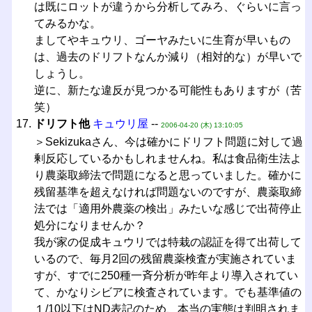
は既にロットが違うから分析してみろ、ぐらいに言っ
てみるかな。
ましてやキュウリ、ゴーヤみたいに生育が早いもの
は、過去のドリフトなんか減り（相対的な）が早いで
しょうし。
逆に、新たな違反が見つかる可能性もありますが（苦
笑）
ドリフト他
キュウリ屋
--
2006-04-20 (木) 13:10:05
＞Sekizukaさん、今は確かにドリフト問題に対して過
剰反応しているかもしれませんね。私は食品衛生法よ
り農薬取締法で問題になると思っていました。確かに
残留基準を超えなければ問題ないのですが、農薬取締
法では「適用外農薬の検出」みたいな感じで出荷停止
処分になりませんか？
我が家の促成キュウリでは特栽の認証を得て出荷して
いるので、毎月2回の残留農薬検査が実施されていま
すが、すでに250種一斉分析が昨年より導入されてい
て、かなりシビアに検査されています。でも基準値の
１/10以下はND表記のため、本当の実態は判明されま