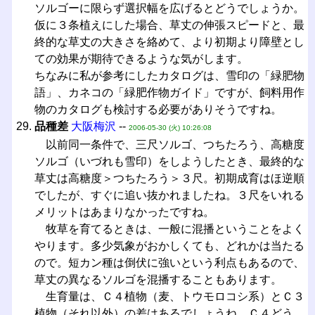
ソルゴーに限らず選択幅を広げるとどうでしょうか。
仮に３条植えにした場合、草丈の伸張スピードと、最
終的な草丈の大きさを絡めて、より初期より障壁とし
ての効果が期待できるような気がします。
ちなみに私が参考にしたカタログは、雪印の「緑肥物
語」、カネコの「緑肥作物ガイド」ですが、飼料用作
物のカタログも検討する必要がありそうですね。
品種差
大阪梅沢
--
2006-05-30 (火) 10:26:08
以前同一条件で、三尺ソルゴ、つちたろう、高糖度
ソルゴ（いづれも雪印）をしようしたとき、最終的な
草丈は高糖度＞つちたろう＞３尺。初期成育はほ逆順
でしたが、すぐに追い抜かれましたね。３尺をいれる
メリットはあまりなかったですね。
牧草を育てるときは、一般に混播ということをよく
やります。多少気象がおかしくても、どれかは当たる
ので。短カン種は倒伏に強いという利点もあるので、
草丈の異なるソルゴを混播することもあります。
生育量は、Ｃ４植物（麦、トウモロコシ系）とＣ３
植物（それ以外）の差はあるでしょうね。Ｃ４どう