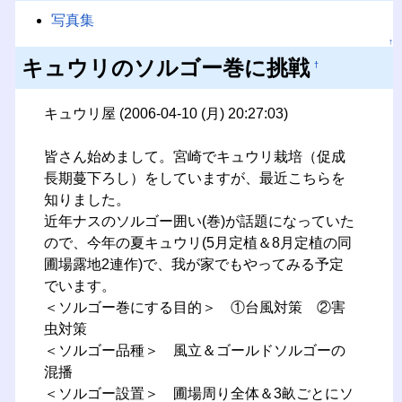
写真集
↑
キュウリのソルゴー巻に挑戦
†
キュウリ屋 (2006-04-10 (月) 20:27:03)
皆さん始めまして。宮崎でキュウリ栽培（促成
長期蔓下ろし）をしていますが、最近こちらを
知りました。
近年ナスのソルゴー囲い(巻)が話題になっていた
ので、今年の夏キュウリ(5月定植＆8月定植の同
圃場露地2連作)で、我が家でもやってみる予定
でいます。
＜ソルゴー巻にする目的＞ ①台風対策 ②害
虫対策
＜ソルゴー品種＞ 風立＆ゴールドソルゴーの
混播
＜ソルゴー設置＞ 圃場周り全体＆3畝ごとにソ