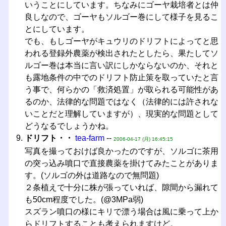
いうことにしています。ちなみにゴーヤ栽培者とは仲
良しなので、ゴーヤもソルゴー巻にして様子を見るこ
とにしています。
でも、もしゴーヤがキュウリのドリフトによってと思
われる登録外農薬が検出されたとしたら、果たしてソ
ルゴー巻は本当に言い訳にしかならないのか、それと
も露地条件の中でのドリフト防止策を取っていたと言
う事で、何らかの「救済処置」が取られる可能性があ
るのか、法律的な問題ではなく（法律的には許されな
いことだと理解していますが）、現実的な問題として
どうなるでしょうかね。
ドリフト・・
tea-farm
--
2006-04-17 (月) 16:45:15
写真を撮っておけば良かったのですが、ソルゴに茶用
の突っ込み噴口で直接農薬を掛けてみたことがありま
す。(ソルゴの外は道路なので無問題)
２条植えで十分に株が張っていれば、隙間から漏れて
も50cm程度でした。(@3MPa弱)
スズラン噴口の様にキリで漂う場合は風に乗って上か
らドリフトすることも考えられますけど。