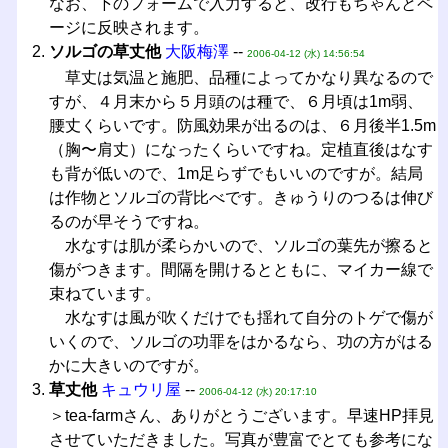
なお、下のフォームで入力すると、改行もちゃんとペ
ージに反映されます。
ソルゴの草丈他
大阪梅澤
--
2006-04-12 (水) 14:56:54
草丈は気温と施肥、品種によってかなり異なるので
すが、４月末から５月頭のは種で、６月頃は1m弱、
腰丈くらいです。防風効果が出るのは、６月後半1.5m
（胸〜肩丈）になったくらいですね。定植直後はなす
も背が低いので、1m足らずでもいいのですが。結局
は作物とソルゴの背比べです。きゅうりのつるは伸び
るのが早そうですね。
水なすは肌が柔らかいので、ソルゴの葉先が擦ると
傷がつきます。間隔を開けるとともに、マイカー線で
束ねています。
水なすは風が吹くだけでも揺れて自分のトゲで傷が
いくので、ソルゴの功罪をはかるなら、功の方がはる
かに大きいのですが。
草丈他
キュウリ屋
--
2006-04-12 (水) 20:17:10
＞tea-farmさん、ありがとうございます。早速HP拝見
させていただきました。写真が豊富でとても参考にな