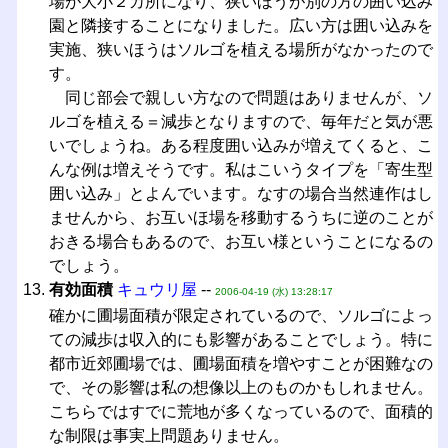
場が大小２カ所になり、狭いほうが別の方の囲い込み
園と隣接することになりました。広い方は囲い込みを
実施、狭いほうはソルゴを植える場所がなかったので
す。
同じ部会で親しい方なので問題はありませんが、ソ
ルゴを植える＝減歩となりますので、毎年だと気が悪
いでしょうね。ある程度囲い込みが増えてくると、こ
んな例は増えそうです。私はこいうタイプを「寄生型
囲い込み」とよんでいます。なすの場合当然連作はし
ませんから、お互いほ場を移動するうちに逆のことが
おきる場合もあるので、お互い様ということになるの
でしょう。
有効面積
キュウリ屋
--
2006-04-19 (水) 13:28:17
確かに圃場面積が限定されているので、ソルゴによっ
ての減歩は収入的にも影響があることでしょう。特に
都市近郊圃場では、圃場面積を増やすことが困難なの
で、その影響は私の想像以上のものかもしれません。
こちらではすでに荒地が多くなっているので、面積的
な制限は事実上問題ありません。