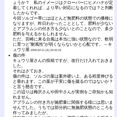
ょうか？ 私のイメージはクローバーにヒメハナが定
着してくれれば、より早い対応になるのでは？と判断
したからです。
今回ソルゴー帯にはほとんど無肥料の状態での播種に
なりますが、昨日わかったこととして、肥料が少ない
とアブラムシの付き方も少ないとのことなので、多少
肥料を与えるかもしれません。
ただ、宮崎に来る台風は本当に強い状態なので、軟弱
に育つと”耐風性”が弱くならないかと心配です。 -- キ
ュウリ屋
2006-04-11 (火) 20:42:22
傷の件
キュウリ屋さんの投稿ですが、改行だけ入れておきま
した。
それはさておき、
傷の件は、ソルゴの葉は案外硬い上、ある程度伸びる
と垂れます。この葉が子実に傷を蹴るのではないか？
と言う懸念です。
この辺りは梅沢さんや田中さんが実例をご存知かも知
れません。
アブラムシの付き方が施肥量に関係する様には思いま
せんでした。うちでは部分的に無施肥状態のところを
作ってみましたが、