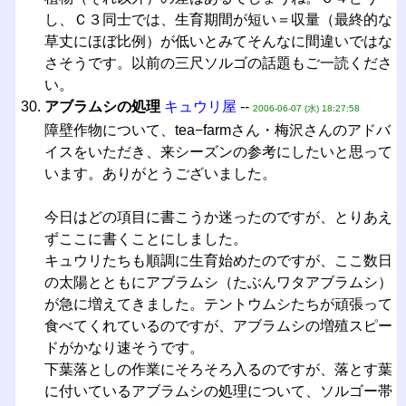
し、Ｃ３同士では、生育期間が短い＝収量（最終的な
草丈にほぼ比例）が低いとみてそんなに間違いではな
さそうです。以前の三尺ソルゴの話題もご一読くださ
い。
アブラムシの処理
キュウリ屋
--
2006-06-07 (水) 18:27:58
障壁作物について、tea−farmさん・梅沢さんのアドバ
イスをいただき、来シーズンの参考にしたいと思って
います。ありがとうございました。
今日はどの項目に書こうか迷ったのですが、とりあえ
ずここに書くことにしました。
キュウリたちも順調に生育始めたのですが、ここ数日
の太陽とともにアブラムシ（たぶんワタアブラムシ）
が急に増えてきました。テントウムシたちが頑張って
食べてくれているのですが、アブラムシの増殖スピー
ドがかなり速そうです。
下葉落としの作業にそろそろ入るのですが、落とす葉
に付いているアブラムシの処理について、ソルゴー帯