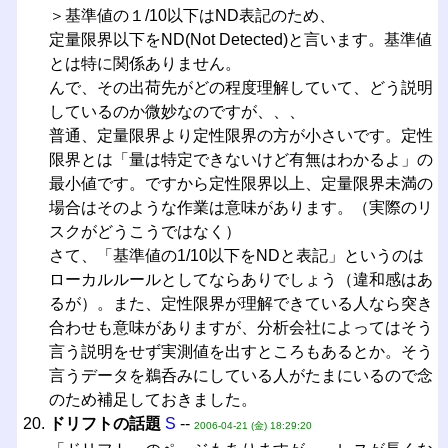
＞基準値の１/10以下はND表記のため、
定量限界以下をND(Not Detected)と言います。基準値
とは特に関係ありません。
んで、その出荷先がどの程度理解していて、どう説明
しているのか微妙なのですが、、、
普通、定量限界より定性限界の方が小さいです。定性
限界とは「量は特定できないけど有無はわかるよ」の
最小値です。ですから定性限界以上、定量限界未満の
場合はそのような作業は意味があります。（実際のリ
スクがどうこうではなく）
さて、「基準値の1/10以下をNDと表記」というのは
ローカルルールとしてならありでしょう（違和感はあ
るが）。また、定性限界が理解できている人なら突き
合わせも意味がありますが、分析会社によってはそう
言う説明をせず実測値を出すところもあるとか。そう
言うデータを鵜呑みにしている人がたまにいるので念
のため補足しておきました。
ドリフトの話題
S
--
2006-04-21 (金) 18:29:20