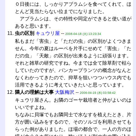
０日後には、しっかりアブラムシを食べてくれて、ほ
とんど見当たらない位までになりました。
アブラムシは、その特性や同定ができると使い道が
あると思います。
虫の区別
キュウリ屋
--
2006-04-18 (火) 13:23:34
私もまだ「害虫」と「ただの虫」の区別がよくつきま
せん。今年の夏はルーペを片手にせめて「害虫」「た
だの虫」「天敵」の区別が出来るように頑張ります。
それと雑草の研究ですね。今までは全て除草剤で枯ら
していたのですが、バンカープランツの概念がなんと
なくわかってきたので、抑草を狙いつつハウス内でも
活用できるように考えていきたいと思っています。
隣人の理解は大事
大阪梅沢
--
2006-04-19 (水) 03:58:42
キュウリ屋さん。お隣のゴーヤ栽培者と仲がよいのは
いいですよね。
ちなみに貝塚でもお隣同士で水なすを植えたとき、片
方が囲い込みをするので、そのソルゴを利用させても
らった例がありました。ほ場の都合で、一人の方のほ