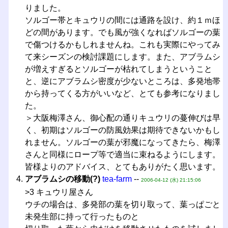
りました。
ソルゴー帯とキュウリの間には通路を設け、約１ｍほ
どの間があります。でも風が強くなればソルゴーの葉
で傷つけるかもしれませんね。これも実際にやってみ
て来シーズンの検討課題にします。また、アブラムシ
が増えすぎるとソルゴーが枯れてしまうということ
と、逆にアブラムシ密度が少ないところは、多発地帯
から持ってくる方がいいなど、とても参考になりまし
た。
＞大阪梅澤さん、御心配の通りキュウリの蔓伸びは早
く、初期はソルゴーの防風効果は期待できないかもし
れません。ソルゴーの葉が邪魔になってきたら、梅澤
さんと同様にロープ等で適当に束ねるようにします。
皆様よりのアドバイス、とてもありがたく思います。
アブラムシの移動(?)
tea-farm
--
2006-04-12 (水) 21:15:06
>3 キュウリ屋さん
ウチの場合は、多発部の葉を切り取って、葉っぱごと
未発生部に持って行ったものと