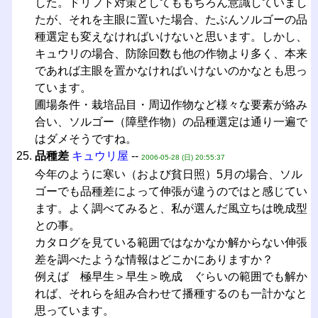
した。ドリフト対策としてももちろん意識していまし
たが、それを主眼に置いた場合、たぶんソルゴーの品
種選定も変えなければいけないと思います。しかし、
キュウリの場合、防除回数も他の作物より多く、本来
であれば主眼を置かなければいけないのかなとも思っ
ています。
圃場条件・栽培品目・周辺作物など様々な要素が絡み
合い、ソルゴー（障壁作物）の品種選定は通り一遍で
はダメそうですね。
品種差
キュウリ屋
--
2006-05-28 (日) 20:55:37
今年のように寒い（および貧日照）5月の場合、ソル
ゴーでも品種差によって伸張が違うのではと感じてい
ます。よく調べてみると、私が選んだ風立ちは晩成型
との事。
カタログを見ている範囲ではなかなか解からない伸張
差を調べたような情報はどこかにありますか？
例えば 極早生＞早生＞晩成 ぐらいの範囲でも解か
れば、それらを組み合わせて播種するのも一計かなと
思っています。