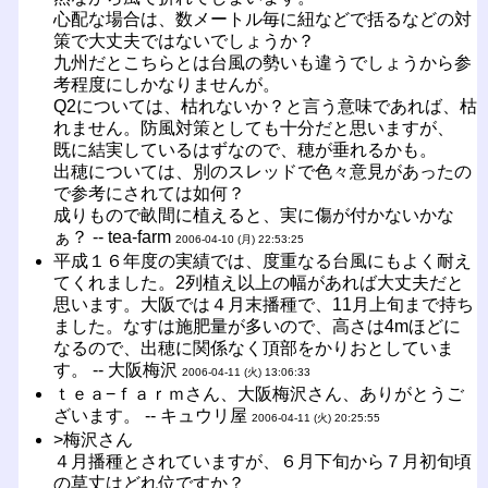
心配な場合は、数メートル毎に紐などで括るなどの対
策で大丈夫ではないでしょうか？
九州だとこちらとは台風の勢いも違うでしょうから参
考程度にしかなりませんが。
Q2については、枯れないか？と言う意味であれば、枯
れません。防風対策としても十分だと思いますが、
既に結実しているはずなので、穂が垂れるかも。
出穂については、別のスレッドで色々意見があったの
で参考にされては如何？
成りもので畝間に植えると、実に傷が付かないかな
ぁ？ -- tea-farm
2006-04-10 (月) 22:53:25
平成１６年度の実績では、度重なる台風にもよく耐え
てくれました。2列植え以上の幅があれば大丈夫だと
思います。大阪では４月末播種で、11月上旬まで持ち
ました。なすは施肥量が多いので、高さは4mほどに
なるので、出穂に関係なく頂部をかりおとしていま
す。 -- 大阪梅沢
2006-04-11 (火) 13:06:33
ｔｅａ−ｆａｒｍさん、大阪梅沢さん、ありがとうご
ざいます。 -- キュウリ屋
2006-04-11 (火) 20:25:55
>梅沢さん
４月播種とされていますが、６月下旬から７月初旬頃
の草丈はどれ位ですか？