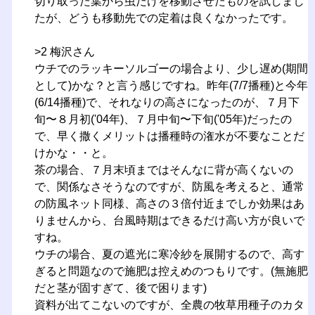
切り取った葉から虫だけを移動させたものを試しまし
たが、どうも移動先での定着は良くなかったです。
>2 梅沢さん
ウチでのラッキーソルゴーの場合より、少し遅め(期間
として)かな？と言う感じですね。昨年(7/7播種)と今年
(6/14播種)で、それなりの高さになったのが、７月下
旬〜８月初('04年)、７月中旬〜下旬('05年)だったの
で、早く撒くメリットは播種時の潅水が不要なことだ
けかな・・と。
茶の場合、７月末頃まではそんなに背が高くないの
で、関係なさそうなのですが、防風を考えると、通常
の防風ネット同様、高さの３倍付近までしか効果はあ
りませんから、台風時期はできるだけ高い方が良いで
すね。
ウチの場合、夏の遮光に寒冷紗を展開するので、高す
ぎると問題なので施肥は控えめのつもりです。(無施肥
だと茎が固すぎて、後で困ります)
資料が出てこないのですが、全農の牧草用種子のカタ