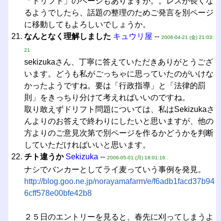
「ドリフト」のページもありますが。。レスが長くな
るようでしたら、話題の整理のためご発言を別ページ
に移動してもよろしいでしょうか。
なんとなく理解しました
キュウリ屋
--
2006-04-21 (金) 21:03:
21
sekizukaさん、丁寧に答えていただきありがとうござ
います。どうも私がごっちゃに思っていたのがいけな
かったようですね。要は「行政指導」と「法律的罰
則」をきっちり分けて考えればいいのですね。
取り敢えずドリフト問題については、私はSekizukaさ
んよりのお答えで終わりにしたいと思いますが、他の
方よりのご意見次第で別ページを作るかどうかを判断
していただければいいと思います。
チト違うか
Sekizuka
--
2006-05-01 (月) 18:01:16
ナシでバンカーとしてライ麦っていう事例を発見。
http://blog.goo.ne.jp/norayamafarm/e/f6adb1facd37b94
6cff578e00bfe42b8
２５日のエントリーを見ると、春先に刈ってしまうよ