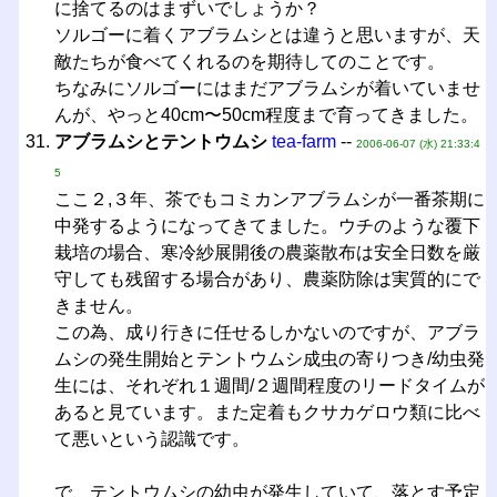
に捨てるのはまずいでしょうか？
ソルゴーに着くアブラムシとは違うと思いますが、天
敵たちが食べてくれるのを期待してのことです。
ちなみにソルゴーにはまだアブラムシが着いていませ
んが、やっと40cm〜50cm程度まで育ってきました。
アブラムシとテントウムシ
tea-farm
--
2006-06-07 (水) 21:33:4
5
ここ２,３年、茶でもコミカンアブラムシが一番茶期に
中発するようになってきてました。ウチのような覆下
栽培の場合、寒冷紗展開後の農薬散布は安全日数を厳
守しても残留する場合があり、農薬防除は実質的にで
きません。
この為、成り行きに任せるしかないのですが、アブラ
ムシの発生開始とテントウムシ成虫の寄りつき/幼虫発
生には、それぞれ１週間/２週間程度のリードタイムが
あると見ています。また定着もクサカゲロウ類に比べ
て悪いという認識です。
で、テントウムシの幼虫が発生していて、落とす予定