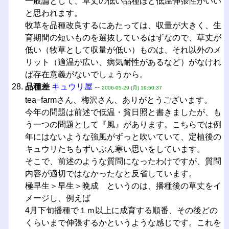
一般論として、草丈の低い品種ほど低温伸張性がいい
と思われます。
牧草を品種改良するにあたっては、収量が大きく、生
育期間の短いものを選抜しているはずなので、草丈が
低い（牧草として収量が低い）ものは、それ以外のメ
リット（適温が広い、病気耐性があるなど）がなけれ
ば存在意義がないでしょうから。
品種差
キュウリ屋
--
2006-05-29 (月) 19:50:37
tea−farmさん、梅沢さん、ありがとうございます。
今年の問題は前述で低温・貧日照と書きましたが、も
う一つの問題として『風』があります。こちらでは例
年にはないような強風がずっと吹いていて、定植後の
キュウリたちもずいぶん寒い思いをしています。
そこで、前述のような質問になったわけですが、質問
内容が適切ではなかったなと反省しています。
極早生＞早生＞晩成 というのは、播種後の草丈をイ
メージし、例えば
4月下旬播種で１ｍ以上に成育する順番、その後どの
くらいまで伸張するかというような感じです。これを