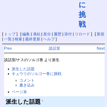
に
挑
戦
[
トップ
] [
編集
|
凍結
|
差分
|
履歴
|
添付
|
リロード
] [
新規
|
一覧
|
検索
|
最終更新
|
ヘルプ
]
Prev
談話室
Next
談話室/ナスのソルゴ巻 より派生
派生した話題
キュウリのソルゴー巻に挑戦
コメント
書き込み
ページ末
派生した話題
†