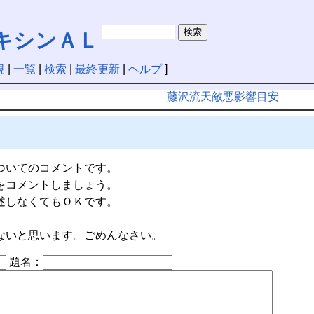
キシンＡＬ
規
|
一覧
|
検索
|
最終更新
|
ヘルプ
]
藤沢流天敵悪影響目安
ついてのコメントです。
をコメントしましょう。
述しなくてもＯＫです。
ないと思います。ごめんなさい。
題名：