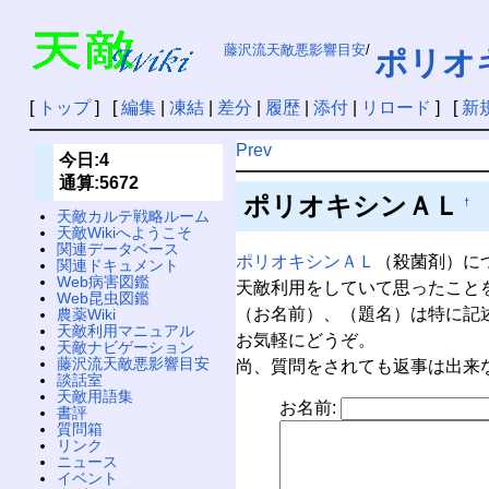
藤沢流天敵悪影響目安
/
ポリオ
[
トップ
] [
編集
|
凍結
|
差分
|
履歴
|
添付
|
リロード
] [
新
Prev
今日:4
通算:5672
ポリオキシンＡＬ
†
天敵カルテ戦略ルーム
天敵Wikiへようこそ
関連データベース
ポリオキシンＡＬ
（殺菌剤）に
関連ドキュメント
Web病害図鑑
天敵利用をしていて思ったこと
Web昆虫図鑑
（お名前）、（題名）は特に記
農薬Wiki
天敵利用マニュアル
お気軽にどうぞ。
天敵ナビゲーション
藤沢流天敵悪影響目安
尚、質問をされても返事は出来
談話室
天敵用語集
お名前:
書評
質問箱
リンク
ニュース
イベント