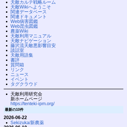
天敵カルテ戦略ルーム
天敵Wikiへようこそ
関連データベース
関連ドキュメント
Web病害図鑑
Web昆虫図鑑
農薬Wiki
天敵利用マニュアル
天敵ナビゲーション
藤沢流天敵悪影響目安
談話室
天敵用語集
書評
質問箱
リンク
ニュース
イベント
タグクラウド
天敵利用研究会
新ホームページ
https://tenteki-ipm.org/
最新の10件
2026-06-22
Sekizuka/新農薬