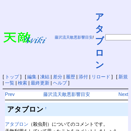
ア
タ
藤沢流天敵悪影響目安
/
ブ
ロ
ン
[
トップ
] [
編集
|
凍結
|
差分
|
履歴
|
添付
|
リロード
] [
新規
|
一覧
|
検索
|
最終更新
|
ヘルプ
]
Prev
藤沢流天敵悪影響目安
Next
アタブロン
†
アタブロン
（殺虫剤）についてのコメントです。