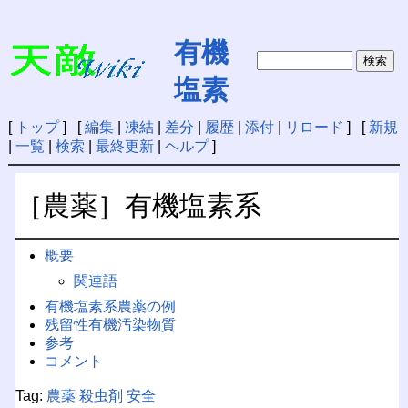
有機
塩素
[
トップ
] [
編集
|
凍結
|
差分
|
履歴
|
添付
|
リロード
] [
新規
|
一覧
|
検索
|
最終更新
|
ヘルプ
]
［農薬］有機塩素系
概要
関連語
有機塩素系農薬の例
残留性有機汚染物質
参考
コメント
Tag:
農薬
殺虫剤
安全