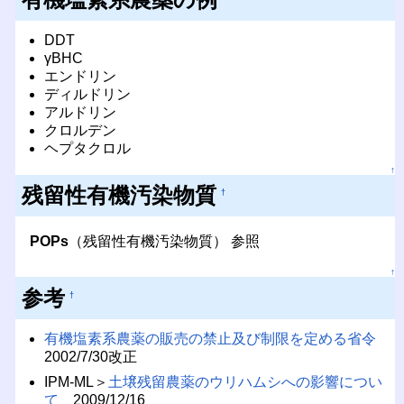
DDT
γBHC
エンドリン
ディルドリン
アルドリン
クロルデン
ヘプタクロル
↑
残留性有機汚染物質
†
POPs
（残留性有機汚染物質） 参照
↑
参考
†
有機塩素系農薬の販売の禁止及び制限を定める省令
2002/7/30改正
IPM-ML＞
土壌残留農薬のウリハムシへの影響につい
て
2009/12/16