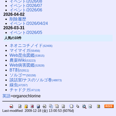
イベント/2026/08
イベント/2026/07
イベント/2026/06
2026-04-02
削除履歴
イベント/2026/04/24
2026-03-31
イベント/2026/05
人気の10件
ネオニコチノイド
(62406)
マイマイガ
(55456)
Web昆虫図鑑
(53815)
農薬Wiki
(53223)
Web病害図鑑
(52828)
BT剤
(52811)
ソルゴー
(50158)
談話室/ナスのソルゴ巻
(48873)
線虫
(47267)
チャドクガ
(47119)
英語
=organochlorine
Last-modified: 2009-12-18 (金) 13:00:53
(6076d)