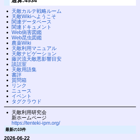
通算:4534
天敵カルテ戦略ルーム
天敵Wikiへようこそ
関連データベース
関連ドキュメント
Web病害図鑑
Web昆虫図鑑
農薬Wiki
天敵利用マニュアル
天敵ナビゲーション
藤沢流天敵悪影響目安
談話室
天敵用語集
書評
質問箱
リンク
ニュース
イベント
タグクラウド
天敵利用研究会
新ホームページ
https://tenteki-ipm.org/
最新の10件
2026-06-22