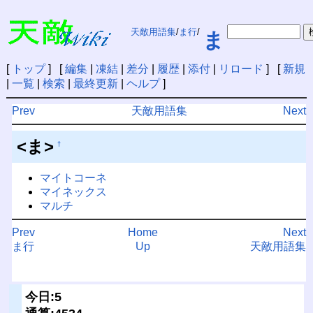
天敵用語集
/
ま行
/
ま
[
トップ
] [
編集
|
凍結
|
差分
|
履歴
|
添付
|
リロード
] [
新規
|
一覧
|
検索
|
最終更新
|
ヘルプ
]
Prev
天敵用語集
Next
<ま>
†
マイトコーネ
マイネックス
マルチ
Prev
Home
Next
ま行
Up
天敵用語集
今日:5