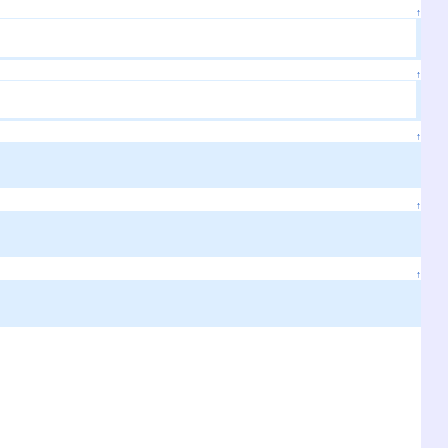
↑
↑
↑
↑
↑