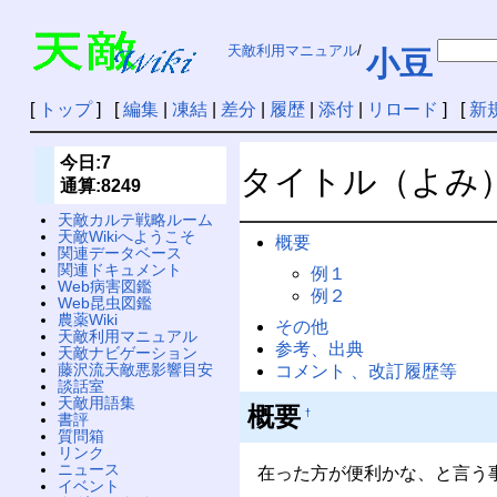
天敵利用マニュアル
/
小豆
[
トップ
] [
編集
|
凍結
|
差分
|
履歴
|
添付
|
リロード
] [
新
今日:7
タイトル（よみ
通算:8249
天敵カルテ戦略ルーム
天敵Wikiへようこそ
概要
関連データベース
関連ドキュメント
例１
Web病害図鑑
例２
Web昆虫図鑑
農薬Wiki
その他
天敵利用マニュアル
参考、出典
天敵ナビゲーション
藤沢流天敵悪影響目安
コメント 、改訂履歴等
談話室
天敵用語集
概要
†
書評
質問箱
リンク
ニュース
在った方が便利かな、と言う事
イベント