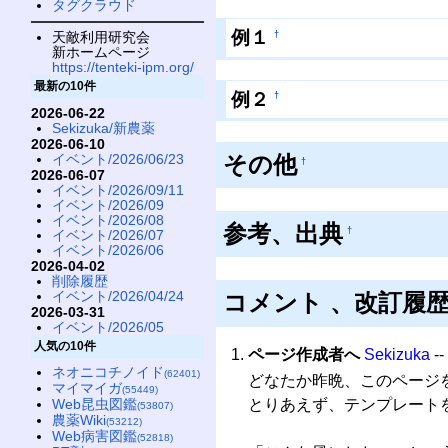
タグクラウド
例１
†
天敵利用研究会
新ホームページ
https://tenteki-ipm.org/
最新の10件
例２
†
2026-06-22
Sekizuka/新農薬
2026-06-10
その他
イベント/2026/06/23
†
2026-06-07
イベント/2026/09/11
イベント/2026/09
イベント/2026/08
参考、出典
†
イベント/2026/07
イベント/2026/06
2026-04-02
削除履歴
イベント/2026/04/24
コメント 、改訂履
2026-03-31
イベント/2026/05
人気の10件
ページ作成者へ
Sekizuka
--
ネオニコチノイド
(62401)
どなたか昨晩、このページ
マイマイガ
(55449)
とりあえず、テンプレート
Web昆虫図鑑
(53807)
農薬Wiki
(53212)
Web病害図鑑
(52818)