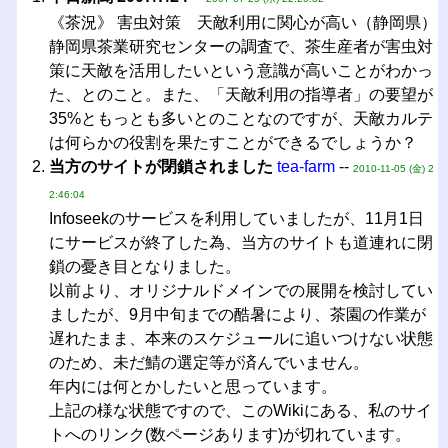
《茶況》 害虫対策 天敵利用に関心が高い（静岡県）
静岡県茶業研究センターの調査で、茶生産者が害虫対
策に天敵を活用したいという意識が高いことがわかっ
た、とのこと。また、「天敵利用の指導者」の要望が
35%ともっとも多いとのことなのですが、天敵カルテ
は何らかの役割を果たすことができるでしょうか？
当方のサイトが閉鎖されました
tea-farm
--
2010-11-05 (金) 2
2:46:04
Infoseekのサービスを利用していましたが、11月1日
にサービスが終了した為、当方のサイトも道連れに閉
鎖の憂き目となりました。
以前より、オリジナルドメインでの展開を検討してい
ましたが、9月中旬までの酷暑により、茶園の作業が
遅れたまま、本来のスケジュールに追いつけない状態
のため、未だ鯖の選定等が済んでいません。
年内には何とかしたいと思っています。
上記の様な状態ですので、このWikiにある、私のサイ
トへのリンク(数ページあります)が切れています。