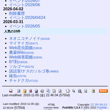
イベント/2026/07
イベント/2026/06
2026-04-02
削除履歴
イベント/2026/04/24
2026-03-31
イベント/2026/05
人気の10件
ネオニコチノイド
(62418)
マイマイガ
(55477)
Web昆虫図鑑
(53819)
農薬Wiki
(53234)
Web病害図鑑
(52834)
BT剤
(52819)
ソルゴー
(50170)
談話室/ナスのソルゴ巻
(48883)
線虫
(47274)
チャドクガ
(47131)
Last-modified: 2010-11-05 (金) 22:46:04
(5755d)
Last-modified: 2010-11-05 (金)
HTML
Copyright:
CC BY-SA 3.0
(5755d)
convert time:
PukiWiki 1.5.4
© 2001-2022
PukiWiki
22:46:04