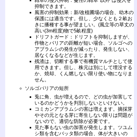
雑草の侵入抑制：蔓性の雑草"以外"は侵入を
抑制できます。
風害の抑制効果：新/改植圃場の場合、幼木の
保護には適当です。但し、少なくとも２畝お
きに播種する事が望ましい。(風立等の草丈の
高い(3m程度)物で5畝程度)
ドリフトガード：ドリフトを抑制しますが、
作物とバリアの距離が短い場合、ソルゴへの
アブラムシの発生が減ったり、発生しない、
居なくなるなどが生じます。
残渣は、切断する事で有機質マルチとして使
用できます。但し、株元は別にして埋没する
か、焼却、くん燃しない限り使い物になりま
せん。
ソルゴバリアの短所
兎に角、虫が増えるので、どの虫が加害して
いるのかどうかを判別しないといけない。
コミカンアブラムシの害は増えます。摘採芽
やその元となる芽に寄生しない限りは問題が
ないので、適切な防除が必要です。
見た事もない虫の加害が発生します。ツユム
シ類を含むバッタ類の場合、体が大きいの