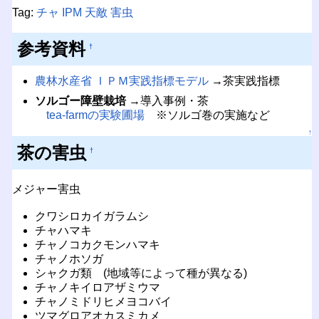
Tag:
チャ
IPM
天敵
害虫
参考資料
†
農林水産省 ＩＰＭ実践指標モデル
→茶実践指標
ソルゴー障壁栽培
→導入事例・茶
tea-farmの実験圃場
※ソルゴ巻の実施など
↑
茶の害虫
†
メジャー害虫
クワシロカイガラムシ
チャハマキ
チャノコカクモンハマキ
チャノホソガ
シャクガ類 (地域等によって種が異なる)
チャノキイロアザミウマ
チャノミドリヒメヨコバイ
ツマグロアオカスミカメ