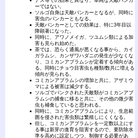
ナス等での効果と異なり、単純な天敵バンカ
ーではない。
ソルゴ自身は天敵バンカーとなるが、同時に
害虫のバンカーともなる。
天敵バンカーとしての効果は、特に3年目以
降顕著になった。
同時に、アワノメイガ、ツユムシ類による加
害も見られ始めた。
茶では、恐らく通風が悪くなる事から、カイ
ガラムシ、カンザワハダニの発生が少なくな
り、コミカンアブラムシが定着する傾向があ
る。同時にチョウ目害虫も種類/数共に増える
傾向が見られる。
コミカンアブラムシの増加と共に、アザミウ
マによる被害は減少する。
ソルゴでバンクされた天敵類がコミカンアブ
ラムシの捕食に移ると共に、その他の微少害
虫も補食していると思われる。
同時に、コミカンアブラムシにより、生息範
囲を侵された害虫類は繁殖しにくくなる。
但し、コミカンアブラムシを一定数以上にす
る事は新芽の進育を阻害するので、要防除水
準を高めに設定しつつ、制御する必要があ