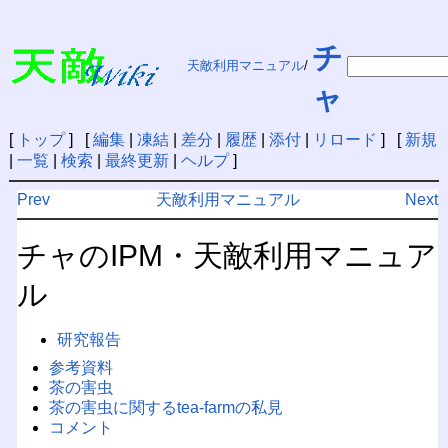
チ
天敵利用マニュアル
/
ャ
[
トップ
] [
編集
|
凍結
|
差分
|
履歴
|
添付
|
リロード
] [
新規
|
一覧
|
検索
|
最終更新
|
ヘルプ
]
Prev
天敵利用マニュアル
Next
チャのIPM・天敵利用マニュア
ル
研究報告
参考資料
茶の害虫
茶の害虫に関するtea-farmの私見
コメント