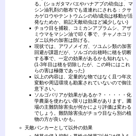
る。(ショガタマバエやハナアブの幼虫は、マ
シン油乳剤の散布でも道連れにされる：クサ
カゲロウやテントウムシの幼/成虫は移動が活
発なためか、前記天敵幼虫ほど減少しない)
チョウ目を捕殺、コミカンアブラムシ、アザ
ミウマをマシン油で叩く事で、チャノホコリ
ダニ以外の加害は防げる。
現状では、アワノメイガ、ツユムシ類の加害
回避が課題だが、ソルゴの出穂時に穂を切断
する事で、一定の効果があるかも知れない。
(1-3年目は穂を切除したが、この時にはこれ
らの害は極微であった)
以上の内容は、定量的な物ではなく且つ年次
変動や周辺環境も勘案されていないので御注
意下さい。
ソルゴバリアが効果があるか？・・・・・化
学農薬を使わない限りは効果があります。圃
場の主難防除害虫が何かにより評価は変わる
でしょう。難防除害虫がチョウ目なら別の植
物の方が良いかも。
天敵バンカーとして以外の効果