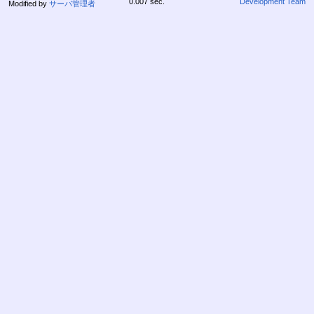
0.007 sec.
Development Team
Modified by
サーバ管理者