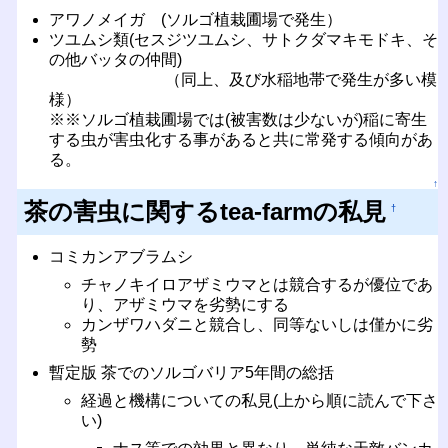
アワノメイガ (ソルゴ植栽圃場で発生）
ツユムシ類(セスジツユムシ、サトクダマキモドキ、そ
の他バッタの仲間)
（同上、及び水稲地帯で発生が多い模
様）
※※ソルゴ植栽圃場では(被害数は少ないが)稲に寄生
する虫が害虫化する事があると共に常発する傾向があ
る。
↑
茶の害虫に関するtea-farmの私見
†
コミカンアブラムシ
チャノキイロアザミウマとは競合するが優位であ
り、アザミウマを劣勢にする
カンザワハダニと競合し、同等ないしは僅かに劣
勢
暫定版 茶でのソルゴバリア5年間の総括
経過と機構についての私見(上から順に読んで下さ
い)