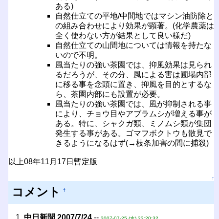
ある)
自然仕立ての平地/中間地ではマシン油防除と
の組み合わせにより効果が顕著。(化学農薬は
全く使わない方が結果として良い様だ)
自然仕立ての山間地については情報を持たな
いので不明。
風当たりの強い茶園では、抑風効果は見られ
るだろうが、その分、風による害は圃場内部
に移る事を念頭に置き、抑風を目的とするな
ら、茶園内部にも設置が必要。
風当たりの強い茶園では、風が抑制される事
により、チョウ目やアブラムシが増える事が
ある。特に、シャクガ類、ミノムシ類が集団
発生する事がある。ゴマフボクトウも散見で
きるようになるはず(→枝条加害の間に捕殺)
以上08年11月17日暫定版
↑
コメント
†
中日新聞 2007/7/24
--
2007-07-25 (水) 22:20:32