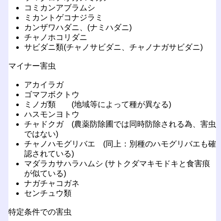
コミカンアブラムシ
ミカントゲコナジラミ
カンザワハダニ、(ナミハダニ)
チャノホコリダニ
サビダニ類(チャノサビダニ、チャノナガサビダニ)
マイナー害虫
アカイラガ
ゴマフボクトウ
ミノガ類 (地域等によって種が異なる)
ハスモンヨトウ
チャドクガ (農薬防除圃では同時防除される為、害虫
ではない)
チャノハモグリバエ (同上：別種のハモグリバエも確
認されている)
マダラカサハラハムシ (サトクダマキモドキと食害痕
が似ている)
ナガチャコガネ
センチュウ類
特定条件での害虫