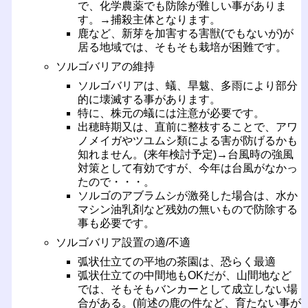
で、化学農薬でも防除が難しい事がありま
す。→捕殺主体となります。
鹿など、新芽を加害する害獣(でもないが)が
居る地域では、そもそも栽培が困難です。
ソルゴバリアの維持
ソルゴバリアは、蟻、旱魃、多雨により部分
的に壊滅する事があります。
特に、株元の蟻には注意が必要です。
出穂時期又は、直前に整枝することで、アワ
ノメイガやツユムシ類による害が防げるかも
知れません。(来年検討予定)→台風時の強風
対策として有効ですが、今年は台風がなかっ
たので・・・。
ソルゴのアブラムシが激発した場合は、水か
マシン油乳剤など残効の無いもので防除する
事も必要です。
ソルゴバリア設置の適/不適
弧状仕立ての平地の茶園は、恐らく最適
弧状仕立ての中間地もOKだが、山間地など
では、そもそもバンカーとして成立しない場
合がある。(前述の鹿の件など、育たない事が