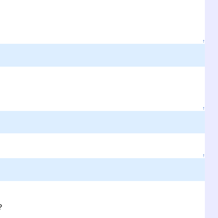
↑
↑
↑
？