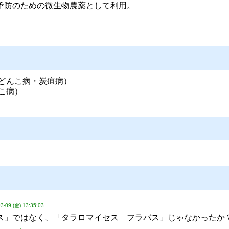
予防のための微生物農薬として利用。
うどんこ病・炭疽病）
こ病）
3-09 (金) 13:35:03
ス」ではなく、「タラロマイセス フラバス」じゃなかったか