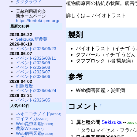
タグクラウド
植物病原菌の拮抗糸状菌。病害
天敵利用研究会
詳しくは→ バイオトラスト
新ホームページ
https://tenteki-ipm.org/
最新の10件
製剤
†
2026-06-22
Sekizuka/新農薬
2026-06-10
バイオトラスト（イチゴ 
イベント/2026/06/23
2026-06-07
タフパール（イチゴ うどん
イベント/2026/09/11
タフブロック（稲 褐条病）
イベント/2026/09
イベント/2026/08
イベント/2026/07
参考
イベント/2026/06
†
2026-04-02
削除履歴
Web病害図鑑＞炭疽病
イベント/2026/04/24
2026-03-31
イベント/2026/05
コメント
†
人気の10件
ネオニコチノイド
(62404)
マイマイガ
(55450)
属と種の間
Sekizuka
--
2007-0
Web昆虫図鑑
(53809)
農薬Wiki
(53215)
「タラロマイセス・フラバ
Web病害図鑑
(52820)