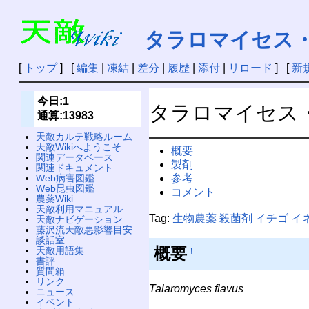
タラロマイセス
[
トップ
] [
編集
|
凍結
|
差分
|
履歴
|
添付
|
リロード
] [
新
今日:1
タラロマイセス
通算:13983
天敵カルテ戦略ルーム
天敵Wikiへようこそ
概要
関連データベース
製剤
関連ドキュメント
参考
Web病害図鑑
Web昆虫図鑑
コメント
農薬Wiki
天敵利用マニュアル
Tag:
生物農薬
殺菌剤
イチゴ
イ
天敵ナビゲーション
藤沢流天敵悪影響目安
談話室
概要
天敵用語集
†
書評
質問箱
リンク
Talaromyces flavus
ニュース
イベント