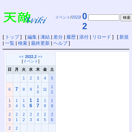
0
イベント
/
2022
/
2
[
トップ
] [
編集
|
凍結
|
差分
|
履歴
|
添付
|
リロード
] [
新規
|
一覧
|
検索
|
最終更新
|
ヘルプ
]
<<
2022.2
>>
[
イベント
]
日
月
火
水
木
金
土
1
2
3
4
5
1
1
7
6
8
9
11
0
2
1
1
1
1
1
1
1
6
7
3
4
5
8
9
2
2
2
2
2
2
2
0
1
2
3
4
5
6
2
2