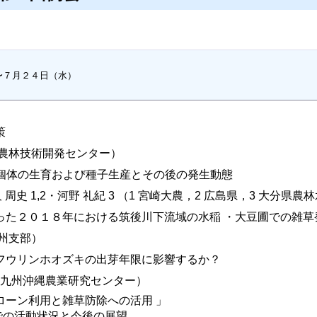
７月２４日（水）

策
県農林技術開発センター）
 個体の生育および種子生産とその後の発生動態
久 周史 1,2・河野 礼紀 3 （1 宮崎大農，2 広島県，3 大分県
った２０１８年における筑後川下流域の水稲 ・大豆圃での雑草
州支部）
フウリンホオズキの出芽年限に影響するか？
構九州沖縄農業研究センター）
ローン利用と雑草防除への活用 」
本での活動状況と今後の展望