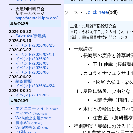
天敵利用研究会
ソース＞→
click here
(pdf)
新ホームページ
https://tenteki-ipm.org/
最新の10件
主催：九州雑草防除研究会

2026-06-22
日時：令和元年７月２３日（火 ）〜
Sekizuka/新農薬
場所：長崎県農林技術開発センター
2026-06-10
イベント/2026/06/23
一般講演
2026-06-07
イベント/2026/09/11
長崎県の麦作と雑草対
イベント/2026/09
イベント/2026/08
下山 伸幸（長崎
イベント/2026/07
イベント/2026/06
カロライナツユクサ 1
2026-04-02
削除履歴
○松尾 光弘 1・栗
イベント/2026/04/24
2026-03-31
夏期に猛暑、少雨とな
イベント/2026/05
大隈 光善（植調九
人気の10件
ネオニコチノイド
水稲との輪換はヒロハ
(62406)
マイマイガ
(55458)
住吉 正 （農研機
Web昆虫図鑑
(53815)
農薬Wiki
(53226)
特別講演「農業におけるド
Web病害図鑑
(52829)
BT剤
DJI 農業ドローン日
(52811)