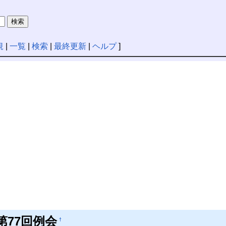
規
|
一覧
|
検索
|
最終更新
|
ヘルプ
]
第77回例会
†