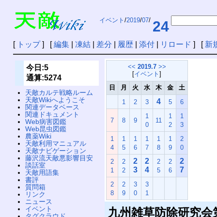
イベント
/
2019
/
07
/
24
[
トップ
] [
編集
|
凍結
|
差分
|
履歴
|
添付
|
リロード
] [
新
<<
2019.7
>>
今日:5
[
イベント
]
通算:5274
日
月
火
水
木
金
土
天敵カルテ戦略ルーム
天敵Wikiへようこそ
4
1
2
3
5
6
関連データベース
関連ドキュメント
1
1
1
7
8
9
11
Web病害図鑑
0
2
3
Web昆虫図鑑
農薬Wiki
1
1
1
1
1
1
2
天敵利用マニュアル
4
5
6
7
8
9
0
天敵ナビゲーション
藤沢流天敵悪影響目安
2
2
2
2
2
2
2
談話室
3
4
7
1
2
5
6
天敵用語集
書評
2
2
3
3
質問箱
8
9
0
1
リンク
ニュース
イベント
九州雑草防除研究会
タグクラウド