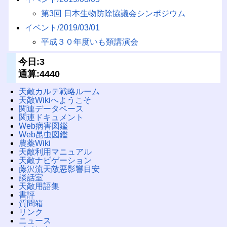
第3回 日本生物防除協議会シンポジウム
イベント/2019/03/01
平成３０年度いも類講演会
今日:3
通算:4440
天敵カルテ戦略ルーム
天敵Wikiへようこそ
関連データベース
関連ドキュメント
Web病害図鑑
Web昆虫図鑑
農薬Wiki
天敵利用マニュアル
天敵ナビゲーション
藤沢流天敵悪影響目安
談話室
天敵用語集
書評
質問箱
リンク
ニュース