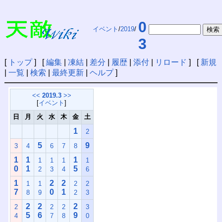
0
イベント
/
2019
/
3
[
トップ
] [
編集
|
凍結
|
差分
|
履歴
|
添付
|
リロード
] [
新規
|
一覧
|
検索
|
最終更新
|
ヘルプ
]
<<
2019.3
>>
[
イベント
]
日
月
火
水
木
金
土
1
2
5
9
3
4
6
7
8
1
1
1
1
1
1
1
0
1
5
2
3
4
6
1
2
2
1
1
2
2
7
0
1
8
9
2
3
2
2
2
2
2
2
3
5
6
9
4
7
8
0