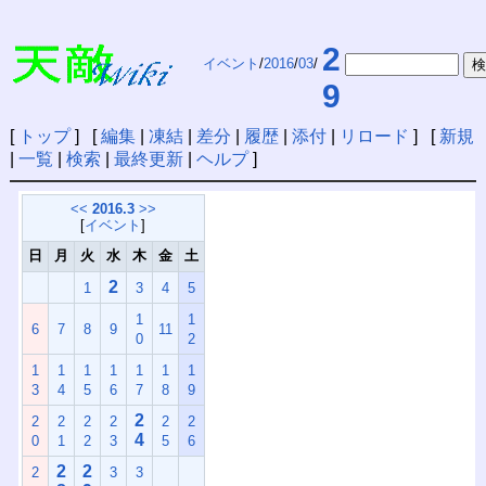
2
イベント
/
2016
/
03
/
9
[
トップ
] [
編集
|
凍結
|
差分
|
履歴
|
添付
|
リロード
] [
新規
|
一覧
|
検索
|
最終更新
|
ヘルプ
]
<<
2016.3
>>
[
イベント
]
日
月
火
水
木
金
土
2
1
3
4
5
1
1
6
7
8
9
11
0
2
1
1
1
1
1
1
1
3
4
5
6
7
8
9
2
2
2
2
2
2
2
4
0
1
2
3
5
6
2
2
2
3
3