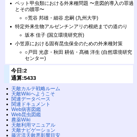
ペット甲虫類における外来種問題 〜意図的導入の罪過
とその贖罪〜
○荒谷 邦雄・細谷 忠嗣 (九州大学)
特定外来生物アルゼンチンアリの根絶までの道のり
坂本 佳子 (国立環境研究所)
小笠原における固有昆虫保全のための外来種対策
○戸田 光彦・秋田 耕佑・髙橋 洋生 (自然環境研究
センター)
今日:2
通算:5433
天敵カルテ戦略ルーム
天敵Wikiへようこそ
関連データベース
関連ドキュメント
Web病害図鑑
Web昆虫図鑑
農薬Wiki
天敵利用マニュアル
天敵ナビゲーション
藤沢流天敵悪影響目安