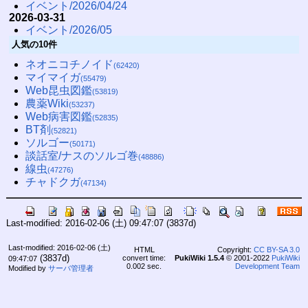
イベント/2026/04/24
2026-03-31
イベント/2026/05
人気の10件
ネオニコチノイド
(62420)
マイマイガ
(55479)
Web昆虫図鑑
(53819)
農薬Wiki
(53237)
Web病害図鑑
(52835)
BT剤
(52821)
ソルゴー
(50171)
談話室/ナスのソルゴ巻
(48886)
線虫
(47276)
チャドクガ
(47134)
Last-modified: 2016-02-06 (土) 09:47:07
(3837d)
Last-modified: 2016-02-06 (土)
HTML
Copyright:
CC BY-SA 3.0
(3837d)
convert time:
PukiWiki 1.5.4
© 2001-2022
PukiWiki
09:47:07
0.002 sec.
Development Team
Modified by
サーバ管理者