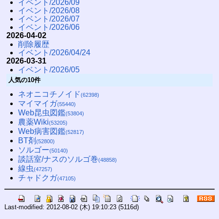
イベント/2026/09
イベント/2026/08
イベント/2026/07
イベント/2026/06
2026-04-02
削除履歴
イベント/2026/04/24
2026-03-31
イベント/2026/05
人気の10件
ネオニコチノイド
(62398)
マイマイガ
(55440)
Web昆虫図鑑
(53804)
農薬Wiki
(53205)
Web病害図鑑
(52817)
BT剤
(52800)
ソルゴー
(50140)
談話室/ナスのソルゴ巻
(48858)
線虫
(47257)
チャドクガ
(47105)
Last-modified: 2012-08-02 (木) 19:10:23
(5116d)