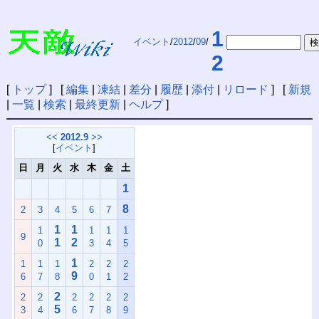
1
イベント
/
2012
/
09
/
2
[
トップ
] [
編集
|
凍結
|
差分
|
履歴
|
添付
|
リロード
] [
新規
|
一覧
|
検索
|
最終更新
|
ヘルプ
]
<<
2012.9
>>
[
イベント
]
日
月
火
水
木
金
土
1
8
2
3
4
5
6
7
1
1
1
1
1
1
9
1
2
0
3
4
5
1
1
1
1
2
2
2
9
6
7
8
0
1
2
2
2
2
2
2
2
2
5
3
4
6
7
8
9