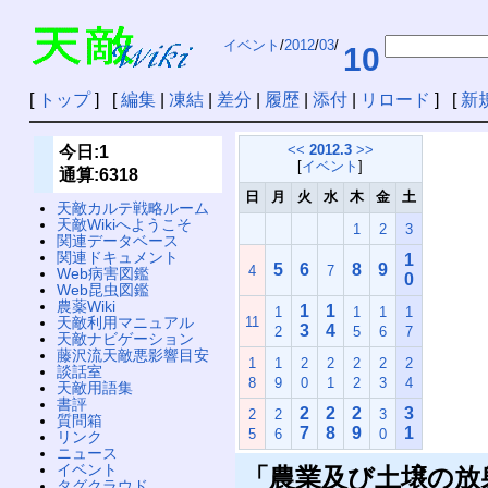
イベント
/
2012
/
03
/
10
[
トップ
] [
編集
|
凍結
|
差分
|
履歴
|
添付
|
リロード
] [
新
<<
2012.3
>>
今日:1
[
イベント
]
通算:6318
日
月
火
水
木
金
土
天敵カルテ戦略ルーム
天敵Wikiへようこそ
1
2
3
関連データベース
関連ドキュメント
1
5
6
8
9
4
7
Web病害図鑑
0
Web昆虫図鑑
農薬Wiki
1
1
1
1
1
1
11
天敵利用マニュアル
3
4
2
5
6
7
天敵ナビゲーション
藤沢流天敵悪影響目安
1
1
2
2
2
2
2
談話室
8
9
0
1
2
3
4
天敵用語集
書評
2
2
2
3
2
2
3
質問箱
7
8
9
1
5
6
0
リンク
ニュース
イベント
「農業及び土壌の放
タグクラウド