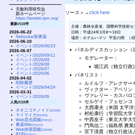
天敵利用研究会
ソース＞→
click here
新ホームページ
https://tenteki-ipm.org/
最新の10件
主催：農林水産省、国際科学技術センタ
2026-06-22
日時：平成24年3月8〜10日

Sekizuka/新農薬
場所：ホテルハマツ 平安の間 （3
2026-06-10
イベント/2026/06/23
パネルディスカッション（10
2026-06-07
イベント/2026/09/11
モデレーター：
イベント/2026/09
イベント/2026/08
堀江武（独立行政
イベント/2026/07
イベント/2026/06
パネリスト：
2026-04-02
削除履歴
ルドルフ・アレクサー
イベント/2026/04/24
ヴィクター・アベリン（
2026-03-31
ヴァレリー・カスパロ
イベント/2026/05
セルゲイ・フェセンコ（
人気の10件
大西康夫（米国 太平洋
ネオニコチノイド
(62406)
村松康行（学習院大学 
マイマイガ
(55455)
中西友子（東京大学大学
Web昆虫図鑑
(53815)
農薬Wiki
門馬信二（福島県 農業
(53223)
Web病害図鑑
(52828)
宮下清貴（独立行政法人
BT剤
(52811)