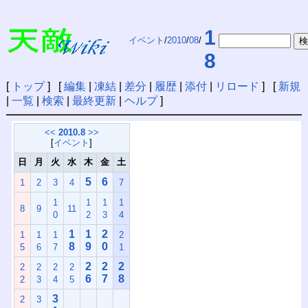
1
イベント
/
2010
/
08
/
8
[
トップ
] [
編集
|
凍結
|
差分
|
履歴
|
添付
|
リロード
] [
新規
|
一覧
|
検索
|
最終更新
|
ヘルプ
]
<<
2010.8
>>
[
イベント
]
日
月
火
水
木
金
土
5
6
1
2
3
4
7
1
1
1
1
8
9
11
0
2
3
4
1
1
2
1
1
1
2
8
9
0
5
6
7
1
2
2
2
2
2
2
2
6
7
8
2
3
4
5
3
2
3