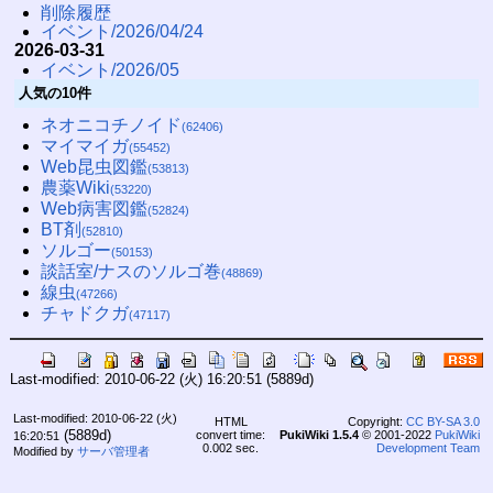
削除履歴
イベント/2026/04/24
2026-03-31
イベント/2026/05
人気の10件
ネオニコチノイド
(62406)
マイマイガ
(55452)
Web昆虫図鑑
(53813)
農薬Wiki
(53220)
Web病害図鑑
(52824)
BT剤
(52810)
ソルゴー
(50153)
談話室/ナスのソルゴ巻
(48869)
線虫
(47266)
チャドクガ
(47117)
Last-modified: 2010-06-22 (火) 16:20:51
(5889d)
Last-modified: 2010-06-22 (火)
HTML
Copyright:
CC BY-SA 3.0
(5889d)
convert time:
PukiWiki 1.5.4
© 2001-2022
PukiWiki
16:20:51
0.002 sec.
Development Team
Modified by
サーバ管理者