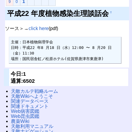
1
9
0
平成22 年度植物感染生理談話会
†
ソース＞→
click here
(pdf)
主催：日本植物病理学会

日時：平成22 年8 月18 日（水）12:00 〜 8 月20 日
（金）11:30

場所：国民宿舎虹ノ松原ホテル(佐賀県唐津市東唐津)
今日:1
通算:6502
天敵カルテ戦略ルーム
天敵Wikiへようこそ
関連データベース
関連ドキュメント
Web病害図鑑
Web昆虫図鑑
農薬Wiki
天敵利用マニュアル
天敵ナビゲーション