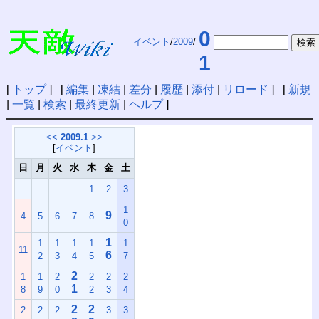
0
イベント
/
2009
/
1
[
トップ
] [
編集
|
凍結
|
差分
|
履歴
|
添付
|
リロード
] [
新規
|
一覧
|
検索
|
最終更新
|
ヘルプ
]
<<
2009.1
>>
[
イベント
]
日
月
火
水
木
金
土
1
2
3
1
9
4
5
6
7
8
0
1
1
1
1
1
1
11
6
2
3
4
5
7
2
1
1
2
2
2
2
1
8
9
0
2
3
4
2
2
2
2
2
3
3