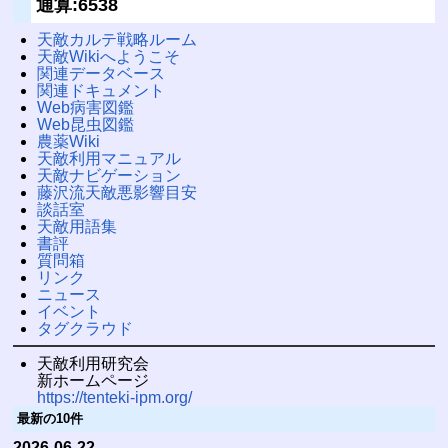
通算:6538
天敵カルテ戦略ルーム
天敵Wikiへようこそ
関連データベース
関連ドキュメント
Web病害図鑑
Web昆虫図鑑
農薬Wiki
天敵利用マニュアル
天敵ナビゲーション
藤沢流天敵悪影響目安
談話室
天敵用語集
書評
質問箱
リンク
ニュース
イベント
タグクラウド
天敵利用研究会
新ホームページ
https://tenteki-ipm.org/
最新の10件
2026-06-22