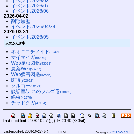
イベント/2026/08
イベント/2026/07
イベント/2026/06
2026-04-02
削除履歴
イベント/2026/04/24
2026-03-31
イベント/2026/05
人気の10件
ネオニコチノイド
(62421)
マイマイガ
(55479)
Web昆虫図鑑
(53819)
農薬Wiki
(53237)
Web病害図鑑
(52835)
BT剤
(52822)
ソルゴー
(50171)
談話室/ナスのソルゴ巻
(48886)
線虫
(47276)
チャドクガ
(47134)
Last-modified: 2008-10-27 (月) 16:29:40
(6495d)
Last-modified: 2008-10-27 (月)
HTML
Copyright:
CC BY-SA 3.0