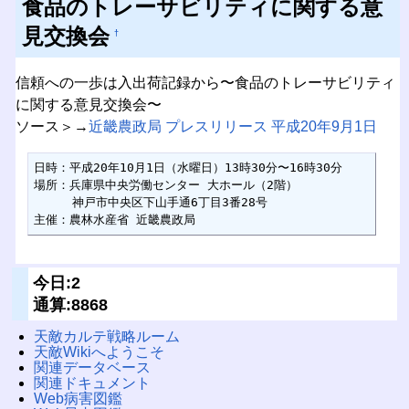
食品のトレーサビリティに関する意
見交換会
†
信頼への一歩は入出荷記録から〜食品のトレーサビリティ
に関する意見交換会〜
ソース＞→
近畿農政局 プレスリリース 平成20年9月1日
日時：平成20年10月1日（水曜日）13時30分〜16時30分

場所：兵庫県中央労働センター 大ホール（2階）

　　  神戸市中央区下山手通6丁目3番28号

主催：農林水産省 近畿農政局
今日:2
通算:8868
天敵カルテ戦略ルーム
天敵Wikiへようこそ
関連データベース
関連ドキュメント
Web病害図鑑