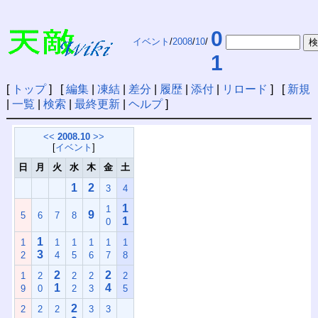
0
イベント
/
2008
/
10
/
1
[
トップ
] [
編集
|
凍結
|
差分
|
履歴
|
添付
|
リロード
] [
新規
|
一覧
|
検索
|
最終更新
|
ヘルプ
]
<<
2008.10
>>
[
イベント
]
日
月
火
水
木
金
土
1
2
3
4
1
1
9
5
6
7
8
1
0
1
1
1
1
1
1
1
3
2
4
5
6
7
8
2
2
1
2
2
2
2
1
4
9
0
2
3
5
2
2
2
2
3
3