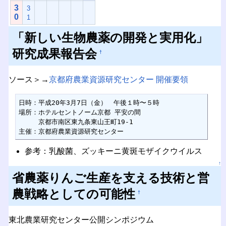
3
3
0
1
「新しい生物農薬の開発と実用化」
研究成果報告会
†
ソース＞→
京都府農業資源研究センター 開催要領
日時：平成20年3月7日（金）　午後１時〜５時

場所：ホテルセントノーム京都 平安の間

　　　京都市南区東九条東山王町19-1

主催：京都府農業資源研究センター
参考：乳酸菌、ズッキーニ黄斑モザイクウイルス
↑
省農薬りんご生産を支える技術と営
農戦略としての可能性
†
東北農業研究センター公開シンポジウム