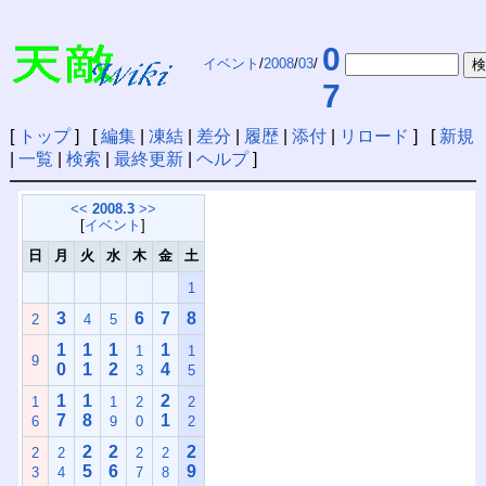
0
イベント
/
2008
/
03
/
7
[
トップ
] [
編集
|
凍結
|
差分
|
履歴
|
添付
|
リロード
] [
新規
|
一覧
|
検索
|
最終更新
|
ヘルプ
]
<<
2008.3
>>
[
イベント
]
日
月
火
水
木
金
土
1
3
6
7
8
2
4
5
1
1
1
1
1
1
9
0
1
2
4
3
5
1
1
2
1
1
2
2
7
8
1
6
9
0
2
2
2
2
2
2
2
2
5
6
9
3
4
7
8