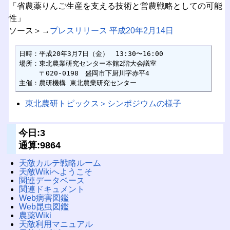
「省農薬りんご生産を支える技術と営農戦略としての可能
性」
ソース＞→
プレスリリース 平成20年2月14日
日時：平成20年3月7日（金）　13:30〜16:00

場所：東北農業研究センター本館2階大会議室

　　　〒020-0198　盛岡市下厨川字赤平4

主催：農研機構 東北農業研究センター
東北農研トピックス＞シンポジウムの様子
今日:3
通算:9864
天敵カルテ戦略ルーム
天敵Wikiへようこそ
関連データベース
関連ドキュメント
Web病害図鑑
Web昆虫図鑑
農薬Wiki
天敵利用マニュアル