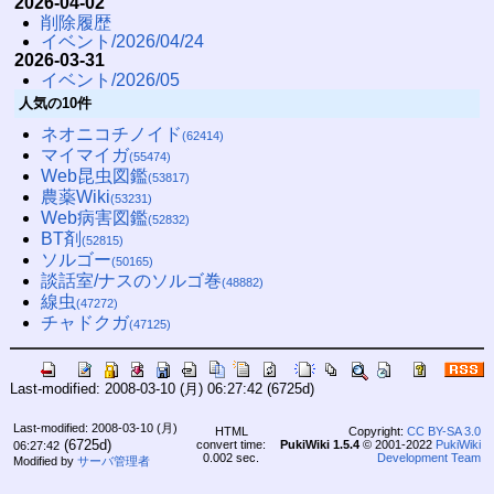
2026-04-02
削除履歴
イベント/2026/04/24
2026-03-31
イベント/2026/05
人気の10件
ネオニコチノイド
(62414)
マイマイガ
(55474)
Web昆虫図鑑
(53817)
農薬Wiki
(53231)
Web病害図鑑
(52832)
BT剤
(52815)
ソルゴー
(50165)
談話室/ナスのソルゴ巻
(48882)
線虫
(47272)
チャドクガ
(47125)
Last-modified: 2008-03-10 (月) 06:27:42
(6725d)
Last-modified: 2008-03-10 (月)
HTML
Copyright:
CC BY-SA 3.0
(6725d)
convert time:
PukiWiki 1.5.4
© 2001-2022
PukiWiki
06:27:42
0.002 sec.
Development Team
Modified by
サーバ管理者